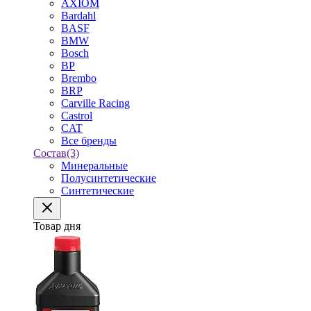
AXIOM
Bardahl
BASF
BMW
Bosch
BP
Brembo
BRP
Carville Racing
Castrol
CAT
Все бренды
Состав
(3)
Минеральные
Полусинтетические
Синтетические
Товар дня