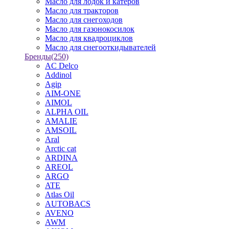
Масло для лодок и катеров
Масло для тракторов
Масло для снегоходов
Масло для газонокосилок
Масло для квадроциклов
Масло для снегооткидывателей
Бренды
(250)
AC Delco
Addinol
Agip
AIM-ONE
AIMOL
ALPHA OIL
AMALIE
AMSOIL
Aral
Arctic cat
ARDINA
AREOL
ARGO
ATE
Atlas Oil
AUTOBACS
AVENO
AWM