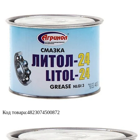
Код товара:
4823074500872