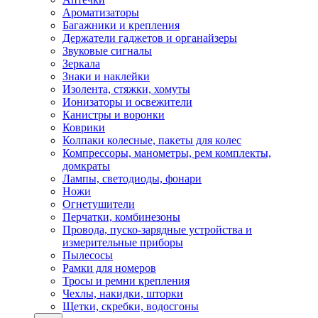
Ароматизаторы
Багажники и крепления
Держатели гаджетов и органайзеры
Звуковые сигналы
Зеркала
Знаки и наклейки
Изолента, стяжки, хомуты
Ионизаторы и освежители
Канистры и воронки
Коврики
Колпаки колесные, пакеты для колес
Компрессоры, манометры, рем комплекты,
домкраты
Лампы, светодиоды, фонари
Ножи
Огнетушители
Перчатки, комбинезоны
Провода, пуско-зарядные устройства и
измерительные приборы
Пылесосы
Рамки для номеров
Тросы и ремни крепления
Чехлы, накидки, шторки
Щетки, скребки, водосгоны