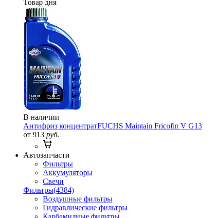
Товар дня
В наличии
Антифриз концентрат
FUCHS Maintain Fricofin V G13
от 913
руб.
Автозапчасти
Фильтры
Аккумуляторы
Свечи
Фильтры
(4384)
Воздушные фильтры
Гидравлические фильтры
Карбамидные фильтры