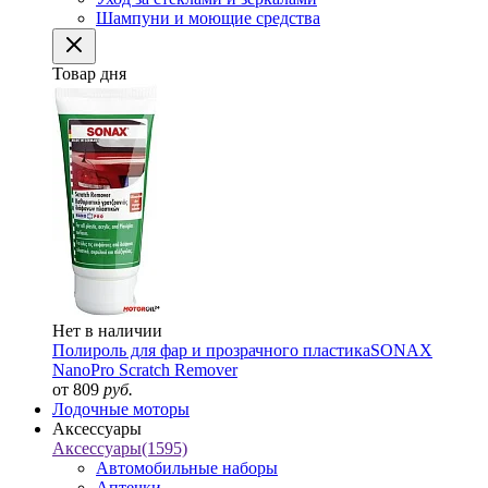
Шампуни и моющие средства
Товар дня
Нет в наличии
Полироль для фар и прозрачного пластика
SONAX
NanoPro Scratch Remover
от 809
руб.
Лодочные моторы
Аксессуары
Аксессуары
(1595)
Автомобильные наборы
Аптечки