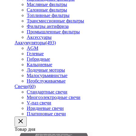
Масляные фильтры
Салонные фильтры
Топливные фильтры
Трансмиссионные фильтры
Фильтры антифриза
Промышленные фильтры
Аксессуары
Аккумуляторы
(493)
AGM
Гелевые
Гибридные
Кальциевые
Лодочные моторы
Малосурьмянистые
Необслуживаемые
Свечи
(60)
Стандартные свечи
Многоэлектродные свечи
V-паз свечи
Иридиевые свечи
Платиновые свечи
Товар дня