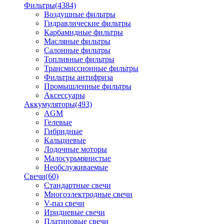
Фильтры
(4384)
Воздушные фильтры
Гидравлические фильтры
Карбамидные фильтры
Масляные фильтры
Салонные фильтры
Топливные фильтры
Трансмиссионные фильтры
Фильтры антифриза
Промышленные фильтры
Аксессуары
Аккумуляторы
(493)
AGM
Гелевые
Гибридные
Кальциевые
Лодочные моторы
Малосурьмянистые
Необслуживаемые
Свечи
(60)
Стандартные свечи
Многоэлектродные свечи
V-паз свечи
Иридиевые свечи
Платиновые свечи