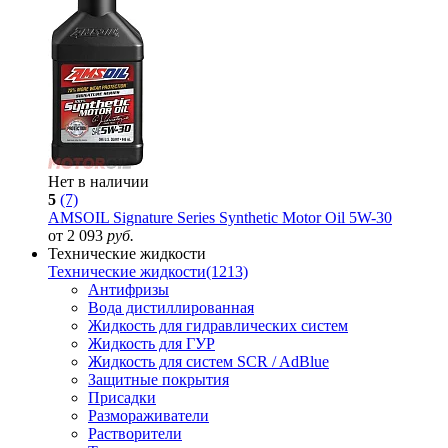
Нет в наличии
5
(7)
AMSOIL Signature Series Synthetic Motor Oil 5W-30
от 2 093
руб.
Технические жидкости
Технические жидкости
(1213)
Антифризы
Вода дистиллированная
Жидкость для гидравлических систем
Жидкость для ГУР
Жидкость для систем SCR / AdBlue
Защитные покрытия
Присадки
Размораживатели
Растворители