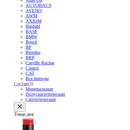
Atlas Oil
AUTOBACS
AVENO
AWM
AXIOM
Bardahl
BASF
BMW
Bosch
BP
Brembo
BRP
Carville Racing
Castrol
CAT
Все бренды
Состав
(3)
Минеральные
Полусинтетические
Синтетические
Товар дня