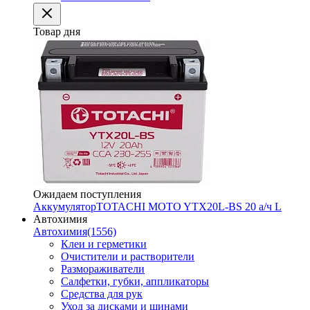
Товар дня
Ожидаем поступления
Аккумулятор
TOTACHI MOTO YTX20L-BS 20 а/ч L
Автохимия
Автохимия
(1556)
Клеи и герметики
Очистители и растворители
Размораживатели
Салфетки, губки, аппликаторы
Средства для рук
Уход за дисками и шинами