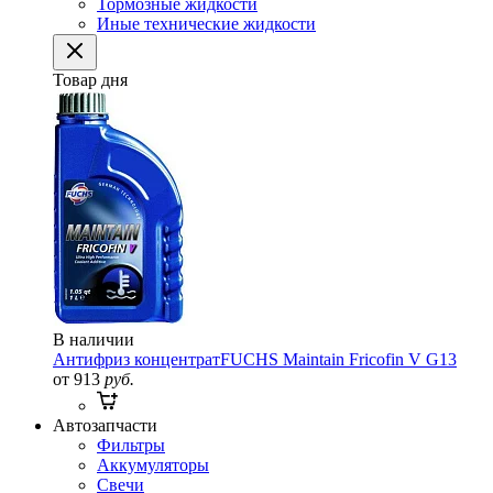
Тормозные жидкости
Иные технические жидкости
Товар дня
В наличии
Антифриз концентрат
FUCHS Maintain Fricofin V G13
от 913
руб.
Автозапчасти
Фильтры
Аккумуляторы
Свечи