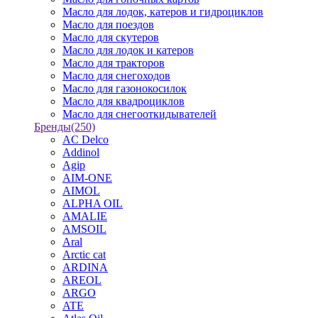
Масло для лодок, катеров и гидроциклов
Масло для поездов
Масло для скутеров
Масло для лодок и катеров
Масло для тракторов
Масло для снегоходов
Масло для газонокосилок
Масло для квадроциклов
Масло для снегооткидывателей
Бренды
(250)
AC Delco
Addinol
Agip
AIM-ONE
AIMOL
ALPHA OIL
AMALIE
AMSOIL
Aral
Arctic cat
ARDINA
AREOL
ARGO
ATE