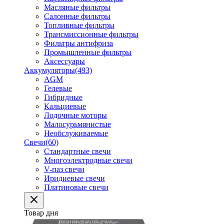
Масляные фильтры
Салонные фильтры
Топливные фильтры
Трансмиссионные фильтры
Фильтры антифриза
Промышленные фильтры
Аксессуары
Аккумуляторы
(493)
AGM
Гелевые
Гибридные
Кальциевые
Лодочные моторы
Малосурьмянистые
Необслуживаемые
Свечи
(60)
Стандартные свечи
Многоэлектродные свечи
V-паз свечи
Иридиевые свечи
Платиновые свечи
Товар дня