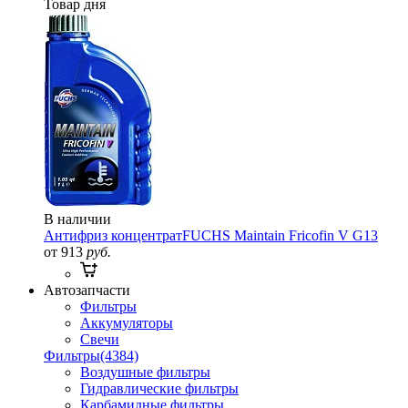
Товар дня
В наличии
Антифриз концентрат
FUCHS Maintain Fricofin V G13
от 913
руб.
Автозапчасти
Фильтры
Аккумуляторы
Свечи
Фильтры
(4384)
Воздушные фильтры
Гидравлические фильтры
Карбамидные фильтры