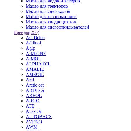
Масло для лодок и катеров
Масло для тракторов
Масло для снегоходов
Масло для газонокосилок
Масло для квадроциклов
Масло для снегооткидывателей
Бренды
(250)
AC Delco
Addinol
Agip
AIM-ONE
AIMOL
ALPHA OIL
AMALIE
AMSOIL
Aral
Arctic cat
ARDINA
AREOL
ARGO
ATE
Atlas Oil
AUTOBACS
AVENO
AWM