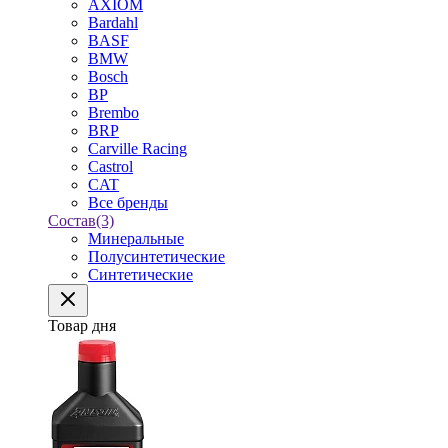
AXIOM
Bardahl
BASF
BMW
Bosch
BP
Brembo
BRP
Carville Racing
Castrol
CAT
Все бренды
Состав
(3)
Минеральные
Полусинтетические
Синтетические
Товар дня