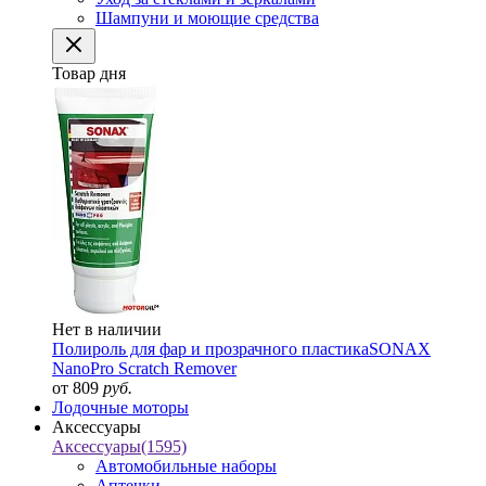
Шампуни и моющие средства
Товар дня
Нет в наличии
Полироль для фар и прозрачного пластика
SONAX
NanoPro Scratch Remover
от 809
руб.
Лодочные моторы
Аксессуары
Аксессуары
(1595)
Автомобильные наборы
Аптечки