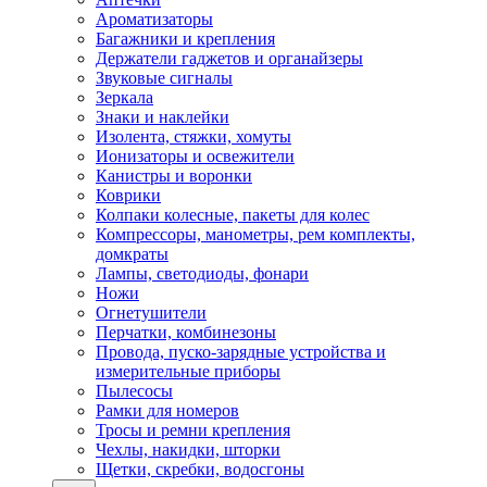
Ароматизаторы
Багажники и крепления
Держатели гаджетов и органайзеры
Звуковые сигналы
Зеркала
Знаки и наклейки
Изолента, стяжки, хомуты
Ионизаторы и освежители
Канистры и воронки
Коврики
Колпаки колесные, пакеты для колес
Компрессоры, манометры, рем комплекты,
домкраты
Лампы, светодиоды, фонари
Ножи
Огнетушители
Перчатки, комбинезоны
Провода, пуско-зарядные устройства и
измерительные приборы
Пылесосы
Рамки для номеров
Тросы и ремни крепления
Чехлы, накидки, шторки
Щетки, скребки, водосгоны