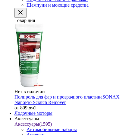
Шампуни и моющие средства
Товар дня
Нет в наличии
Полироль для фар и прозрачного пластика
SONAX
NanoPro Scratch Remover
от 809
руб.
Лодочные моторы
Аксессуары
Аксессуары
(1595)
Автомобильные наборы
Аптечки