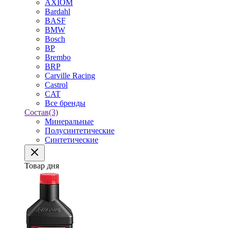
AXIOM
Bardahl
BASF
BMW
Bosch
BP
Brembo
BRP
Carville Racing
Castrol
CAT
Все бренды
Состав
(3)
Минеральные
Полусинтетические
Синтетические
Товар дня