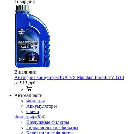
Товар дня
В наличии
Антифриз концентрат
FUCHS Maintain Fricofin V G13
от 913
руб.
Автозапчасти
Фильтры
Аккумуляторы
Свечи
Фильтры
(4384)
Воздушные фильтры
Гидравлические фильтры
Карбамидные фильтры