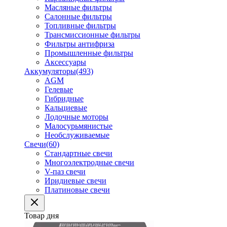
Масляные фильтры
Салонные фильтры
Топливные фильтры
Трансмиссионные фильтры
Фильтры антифриза
Промышленные фильтры
Аксессуары
Аккумуляторы
(493)
AGM
Гелевые
Гибридные
Кальциевые
Лодочные моторы
Малосурьмянистые
Необслуживаемые
Свечи
(60)
Стандартные свечи
Многоэлектродные свечи
V-паз свечи
Иридиевые свечи
Платиновые свечи
Товар дня