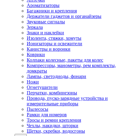
Ароматизаторы
Багажники и крепления
Держатели гаджетов и органайзеры
Звуковые сигналы
Зеркала
Знаки и наклейки
Изолента, стяжки, хомуты
Ионизаторы и освежители
Канистры и воронки
Коврики
Колпаки колесные, пакеты для колес
Компрессоры, манометры, рем комплекты,
домкраты
Лампы, светодиоды, фонари
Ножи
Огнетушители
Перчатки, комбинезоны
Провода, пуско-зарядные устройства и
измерительные приборы
Пылесосы
Рамки для номеров
Тросы и ремни крепления
Чехлы, накидки, шторки
Щетки, скребки, водосгоны