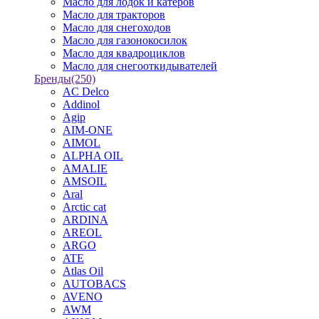
Масло для лодок и катеров
Масло для тракторов
Масло для снегоходов
Масло для газонокосилок
Масло для квадроциклов
Масло для снегооткидывателей
Бренды
(250)
AC Delco
Addinol
Agip
AIM-ONE
AIMOL
ALPHA OIL
AMALIE
AMSOIL
Aral
Arctic cat
ARDINA
AREOL
ARGO
ATE
Atlas Oil
AUTOBACS
AVENO
AWM