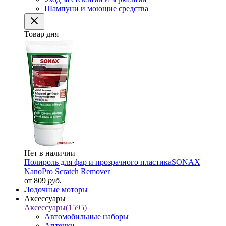
Шампуни и моющие средства
Товар дня
Нет в наличии
Полироль для фар и прозрачного пластика
SONAX
NanoPro Scratch Remover
от 809
руб.
Лодочные моторы
Аксессуары
Аксессуары
(1595)
Автомобильные наборы
Аптечки