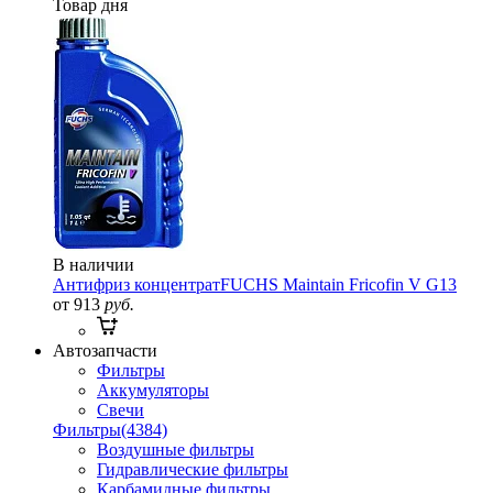
Товар дня
В наличии
Антифриз концентрат
FUCHS Maintain Fricofin V G13
от 913
руб.
Автозапчасти
Фильтры
Аккумуляторы
Свечи
Фильтры
(4384)
Воздушные фильтры
Гидравлические фильтры
Карбамидные фильтры