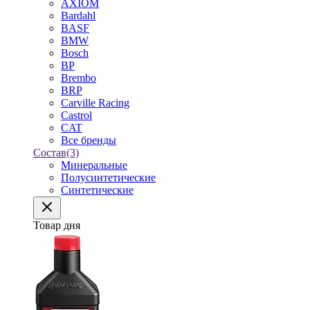
AXIOM
Bardahl
BASF
BMW
Bosch
BP
Brembo
BRP
Carville Racing
Castrol
CAT
Все бренды
Состав
(3)
Минеральные
Полусинтетические
Синтетические
Товар дня