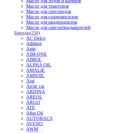
Масло для лодок и катеров
Масло для тракторов
Масло для снегоходов
Масло для газонокосилок
Масло для квадроциклов
Масло для снегооткидывателей
Бренды
(250)
AC Delco
Addinol
Agip
AIM-ONE
AIMOL
ALPHA OIL
AMALIE
AMSOIL
Aral
Arctic cat
ARDINA
AREOL
ARGO
ATE
Atlas Oil
AUTOBACS
AVENO
AWM