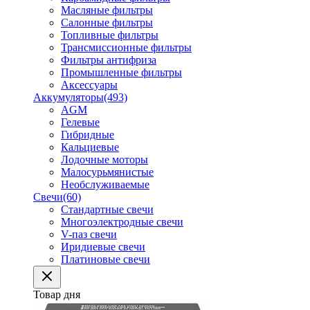
Масляные фильтры
Салонные фильтры
Топливные фильтры
Трансмиссионные фильтры
Фильтры антифриза
Промышленные фильтры
Аксессуары
Аккумуляторы
(493)
AGM
Гелевые
Гибридные
Кальциевые
Лодочные моторы
Малосурьмянистые
Необслуживаемые
Свечи
(60)
Стандартные свечи
Многоэлектродные свечи
V-паз свечи
Иридиевые свечи
Платиновые свечи
Товар дня