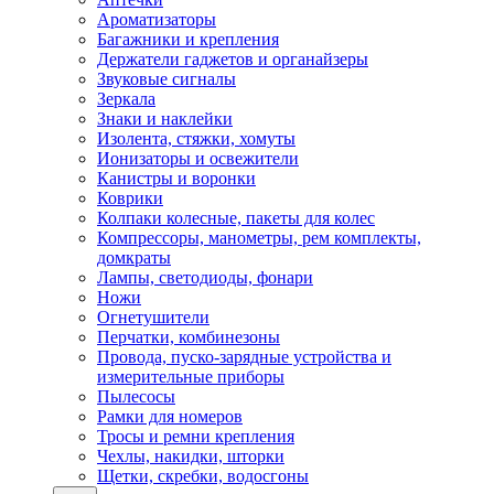
Ароматизаторы
Багажники и крепления
Держатели гаджетов и органайзеры
Звуковые сигналы
Зеркала
Знаки и наклейки
Изолента, стяжки, хомуты
Ионизаторы и освежители
Канистры и воронки
Коврики
Колпаки колесные, пакеты для колес
Компрессоры, манометры, рем комплекты,
домкраты
Лампы, светодиоды, фонари
Ножи
Огнетушители
Перчатки, комбинезоны
Провода, пуско-зарядные устройства и
измерительные приборы
Пылесосы
Рамки для номеров
Тросы и ремни крепления
Чехлы, накидки, шторки
Щетки, скребки, водосгоны