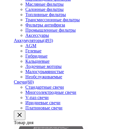
Масляные фильтры
Салонные фильтры
Топливные фильтры
Трансмиссионные фильтры
Фильтры антифриза
Промышленные фильтры
Аксессуары
Аккумуляторы
(493)
AGM
Гелевые
Гибридные
Кальциевые
Лодочные моторы
Малосурьмянистые
Необслуживаемые
Свечи
(60)
Стандартные свечи
Многоэлектродные свечи
V-паз свечи
Иридиевые свечи
Платиновые свечи
Товар дня