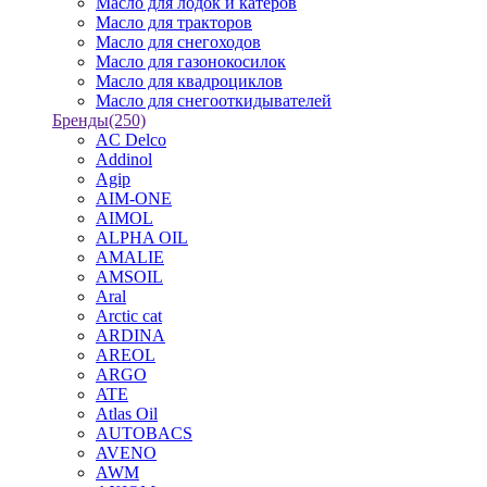
Масло для лодок и катеров
Масло для тракторов
Масло для снегоходов
Масло для газонокосилок
Масло для квадроциклов
Масло для снегооткидывателей
Бренды
(250)
AC Delco
Addinol
Agip
AIM-ONE
AIMOL
ALPHA OIL
AMALIE
AMSOIL
Aral
Arctic cat
ARDINA
AREOL
ARGO
ATE
Atlas Oil
AUTOBACS
AVENO
AWM