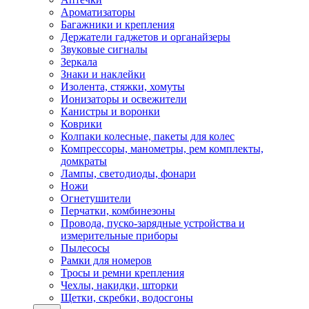
Ароматизаторы
Багажники и крепления
Держатели гаджетов и органайзеры
Звуковые сигналы
Зеркала
Знаки и наклейки
Изолента, стяжки, хомуты
Ионизаторы и освежители
Канистры и воронки
Коврики
Колпаки колесные, пакеты для колес
Компрессоры, манометры, рем комплекты,
домкраты
Лампы, светодиоды, фонари
Ножи
Огнетушители
Перчатки, комбинезоны
Провода, пуско-зарядные устройства и
измерительные приборы
Пылесосы
Рамки для номеров
Тросы и ремни крепления
Чехлы, накидки, шторки
Щетки, скребки, водосгоны