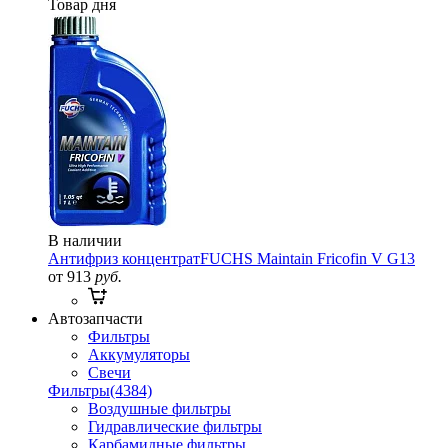
Товар дня
В наличии
Антифриз концентрат
FUCHS Maintain Fricofin V G13
от 913
руб.
Автозапчасти
Фильтры
Аккумуляторы
Свечи
Фильтры
(4384)
Воздушные фильтры
Гидравлические фильтры
Карбамидные фильтры