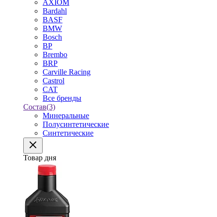
AXIOM
Bardahl
BASF
BMW
Bosch
BP
Brembo
BRP
Carville Racing
Castrol
CAT
Все бренды
Состав
(3)
Минеральные
Полусинтетические
Синтетические
Товар дня