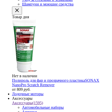
Шампуни и моющие средства
Товар дня
Нет в наличии
Полироль для фар и прозрачного пластика
SONAX
NanoPro Scratch Remover
от 809
руб.
Лодочные моторы
Аксессуары
Аксессуары
(1595)
Автомобильные наборы
Аптечки