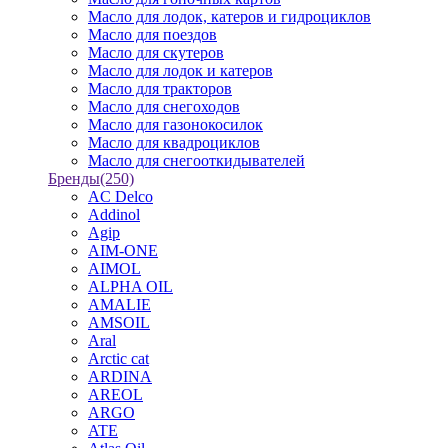
Масло для лодок, катеров и гидроциклов
Масло для поездов
Масло для скутеров
Масло для лодок и катеров
Масло для тракторов
Масло для снегоходов
Масло для газонокосилок
Масло для квадроциклов
Масло для снегооткидывателей
Бренды
(250)
AC Delco
Addinol
Agip
AIM-ONE
AIMOL
ALPHA OIL
AMALIE
AMSOIL
Aral
Arctic cat
ARDINA
AREOL
ARGO
ATE