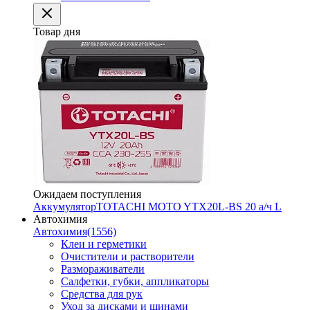
Товар дня
Ожидаем поступления
Аккумулятор
TOTACHI MOTO YTX20L-BS 20 а/ч L
Автохимия
Автохимия
(1556)
Клеи и герметики
Очистители и растворители
Размораживатели
Салфетки, губки, аппликаторы
Средства для рук
Уход за дисками и шинами