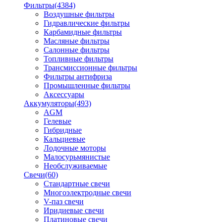
Фильтры
(4384)
Воздушные фильтры
Гидравлические фильтры
Карбамидные фильтры
Масляные фильтры
Салонные фильтры
Топливные фильтры
Трансмиссионные фильтры
Фильтры антифриза
Промышленные фильтры
Аксессуары
Аккумуляторы
(493)
AGM
Гелевые
Гибридные
Кальциевые
Лодочные моторы
Малосурьмянистые
Необслуживаемые
Свечи
(60)
Стандартные свечи
Многоэлектродные свечи
V-паз свечи
Иридиевые свечи
Платиновые свечи