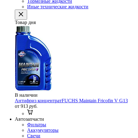
Тормозные жидкости
Иные технические жидкости
Товар дня
В наличии
Антифриз концентрат
FUCHS Maintain Fricofin V G13
от 913
руб.
Автозапчасти
Фильтры
Аккумуляторы
Свечи