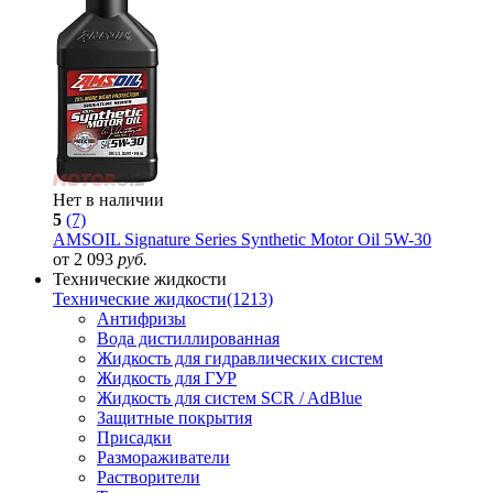
Нет в наличии
5
(7)
AMSOIL Signature Series Synthetic Motor Oil 5W-30
от 2 093
руб.
Технические жидкости
Технические жидкости
(1213)
Антифризы
Вода дистиллированная
Жидкость для гидравлических систем
Жидкость для ГУР
Жидкость для систем SCR / AdBlue
Защитные покрытия
Присадки
Размораживатели
Растворители