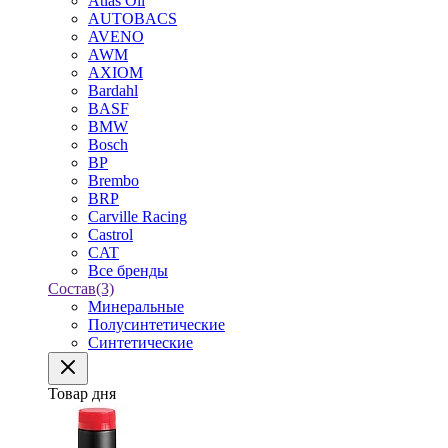
Atlas Oil
AUTOBACS
AVENO
AWM
AXIOM
Bardahl
BASF
BMW
Bosch
BP
Brembo
BRP
Carville Racing
Castrol
CAT
Все бренды
Состав
(3)
Минеральные
Полусинтетические
Синтетические
Товар дня