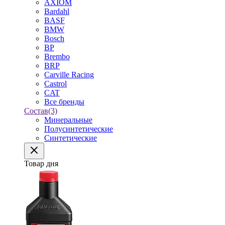
AXIOM
Bardahl
BASF
BMW
Bosch
BP
Brembo
BRP
Carville Racing
Castrol
CAT
Все бренды
Состав
(3)
Минеральные
Полусинтетические
Синтетические
Товар дня