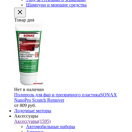
Шампуни и моющие средства
Товар дня
Нет в наличии
Полироль для фар и прозрачного пластика
SONAX
NanoPro Scratch Remover
от 809
руб.
Лодочные моторы
Аксессуары
Аксессуары
(1595)
Автомобильные наборы
Аптечки