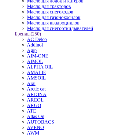
Масло для лодок и катеров
Масло для тракторов
Масло для снегоходов
Масло для газонокосилок
Масло для квадроциклов
Масло для снегооткидывателей
Бренды
(250)
AC Delco
Addinol
Agip
AIM-ONE
AIMOL
ALPHA OIL
AMALIE
AMSOIL
Aral
Arctic cat
ARDINA
AREOL
ARGO
ATE
Atlas Oil
AUTOBACS
AVENO
AWM