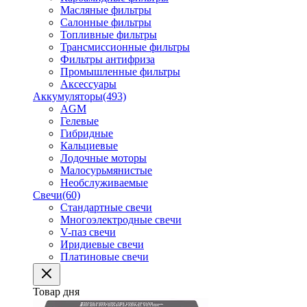
Масляные фильтры
Салонные фильтры
Топливные фильтры
Трансмиссионные фильтры
Фильтры антифриза
Промышленные фильтры
Аксессуары
Аккумуляторы
(493)
AGM
Гелевые
Гибридные
Кальциевые
Лодочные моторы
Малосурьмянистые
Необслуживаемые
Свечи
(60)
Стандартные свечи
Многоэлектродные свечи
V-паз свечи
Иридиевые свечи
Платиновые свечи
Товар дня