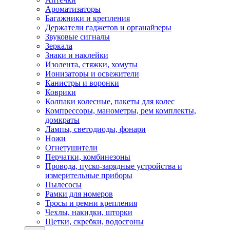
Ароматизаторы
Багажники и крепления
Держатели гаджетов и органайзеры
Звуковые сигналы
Зеркала
Знаки и наклейки
Изолента, стяжки, хомуты
Ионизаторы и освежители
Канистры и воронки
Коврики
Колпаки колесные, пакеты для колес
Компрессоры, манометры, рем комплекты,
домкраты
Лампы, светодиоды, фонари
Ножи
Огнетушители
Перчатки, комбинезоны
Провода, пуско-зарядные устройства и
измерительные приборы
Пылесосы
Рамки для номеров
Тросы и ремни крепления
Чехлы, накидки, шторки
Щетки, скребки, водосгоны