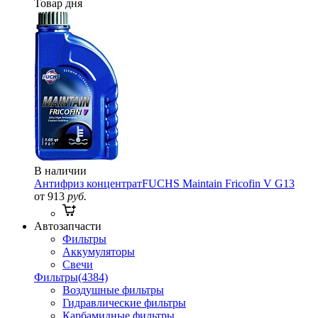
Товар дня
В наличии
Антифриз концентрат
FUCHS Maintain Fricofin V G13
от 913
руб.
Автозапчасти
Фильтры
Аккумуляторы
Свечи
Фильтры
(4384)
Воздушные фильтры
Гидравлические фильтры
Карбамидные фильтры