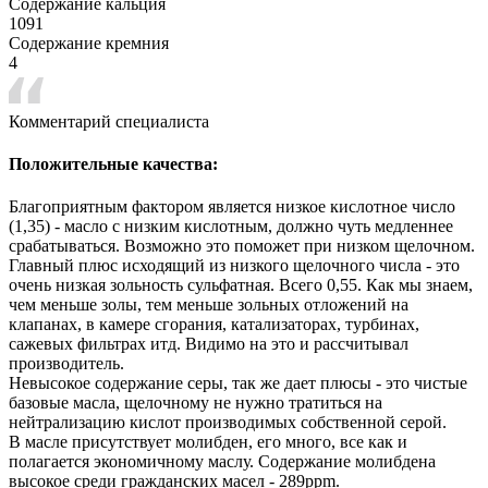
Содержание кальция
1091
Содержание кремния
4
Комментарий специалиста
Положительные качества:
Благоприятным фактором является низкое кислотное число
(1,35) - масло с низким кислотным, должно чуть медленнее
срабатываться. Возможно это поможет при низком щелочном.
Главный плю с исходящий из низкого щелочного числа - это
очень низкая зольность сульфатная. Всего 0,55. Как мы знаем,
чем меньше золы, тем меньше зольных отложений на
клапанах, в камере сгорания, катализаторах, турбинах,
сажевых фильтрах итд. Видим о на это и рассчитывал
производитель.
Невысокое содержание серы, так же дает плюсы - это чистые
базовые масла, щелочному не нужно тратиться на
нейтрализацию кислот производимых собственной серой.
В масле присутствует молибден, его много, все как и
полагается экономичному маслу. Содержание молибдена
высокое среди гражданских масел - 289ppm.