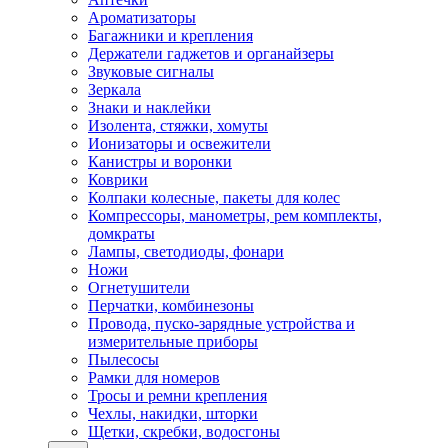
Ароматизаторы
Багажники и крепления
Держатели гаджетов и органайзеры
Звуковые сигналы
Зеркала
Знаки и наклейки
Изолента, стяжки, хомуты
Ионизаторы и освежители
Канистры и воронки
Коврики
Колпаки колесные, пакеты для колес
Компрессоры, манометры, рем комплекты,
домкраты
Лампы, светодиоды, фонари
Ножи
Огнетушители
Перчатки, комбинезоны
Провода, пуско-зарядные устройства и
измерительные приборы
Пылесосы
Рамки для номеров
Тросы и ремни крепления
Чехлы, накидки, шторки
Щетки, скребки, водосгоны