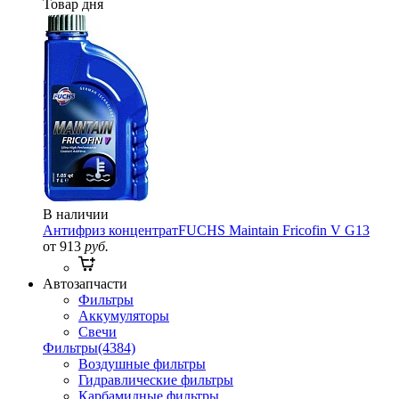
Товар дня
В наличии
Антифриз концентрат
FUCHS Maintain Fricofin V G13
от 913
руб.
Автозапчасти
Фильтры
Аккумуляторы
Свечи
Фильтры
(4384)
Воздушные фильтры
Гидравлические фильтры
Карбамидные фильтры