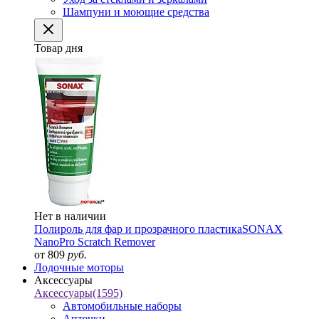
Шампуни и моющие средства
Товар дня
Нет в наличии
Полироль для фар и прозрачного пластика
SONAX
NanoPro Scratch Remover
от 809
руб.
Лодочные моторы
Аксессуары
Аксессуары
(1595)
Автомобильные наборы
Аптечки