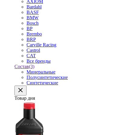
AXIOM
Bardahl
BASF
BMW
Bosch
BP
Brembo
BRP
Carville Racing
Castrol
CAT
Все бренды
Состав
(3)
Минеральные
Полусинтетические
Синтетические
Товар дня