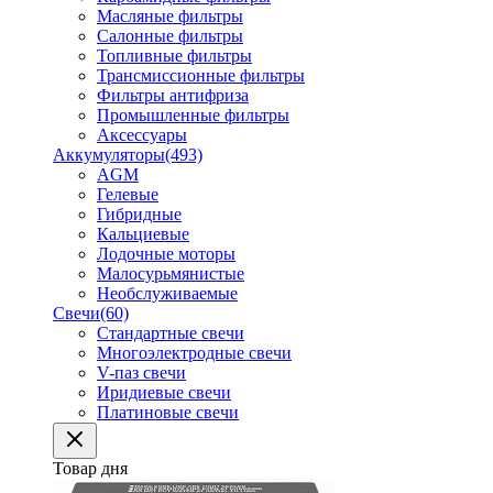
Масляные фильтры
Салонные фильтры
Топливные фильтры
Трансмиссионные фильтры
Фильтры антифриза
Промышленные фильтры
Аксессуары
Аккумуляторы
(493)
AGM
Гелевые
Гибридные
Кальциевые
Лодочные моторы
Малосурьмянистые
Необслуживаемые
Свечи
(60)
Стандартные свечи
Многоэлектродные свечи
V-паз свечи
Иридиевые свечи
Платиновые свечи
Товар дня