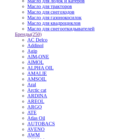
Масло для лодок и катеров
Масло для тракторов
Масло для снегоходов
Масло для газонокосилок
Масло для квадроциклов
Масло для снегооткидывателей
Бренды
(250)
AC Delco
Addinol
Agip
AIM-ONE
AIMOL
ALPHA OIL
AMALIE
AMSOIL
Aral
Arctic cat
ARDINA
AREOL
ARGO
ATE
Atlas Oil
AUTOBACS
AVENO
AWM