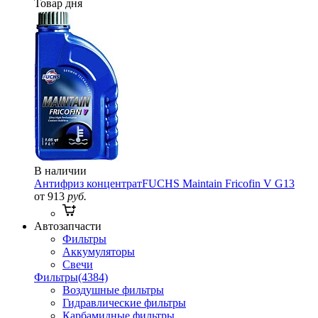
Товар дня
В наличии
Антифриз концентрат
FUCHS Maintain Fricofin V G13
от 913
руб.
Автозапчасти
Фильтры
Аккумуляторы
Свечи
Фильтры
(4384)
Воздушные фильтры
Гидравлические фильтры
Карбамидные фильтры