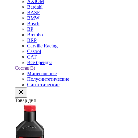
AXIOM
Bardahl
BASF
BMW
Bosch
BP
Brembo
BRP
Carville Racing
Castrol
CAT
Все бренды
Состав
(3)
Минеральные
Полусинтетические
Синтетические
Товар дня