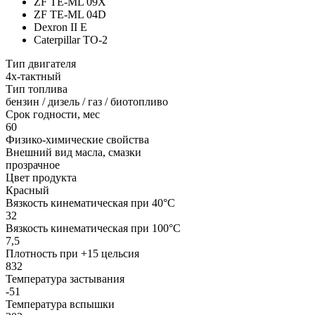
ZF TE-ML 09X
ZF TE-ML 04D
Dexron II E
Caterpillar TO-2
Тип двигателя
4х-тактный
Тип топлива
бензин / дизель / газ / биотопливо
Срок годности, мес
60
Физико-химические свойства
Внешний вид масла, смазки
прозрачное
Цвет продукта
Красный
Вязкость кинематическая при 40°С
32
Вязкость кинематическая при 100°С
7,5
Плотность при +15 цельсия
832
Температура застывания
-51
Температура вспышки