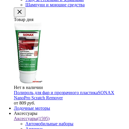
Шампуни и моющие средства
Товар дня
Нет в наличии
Полироль для фар и прозрачного пластика
SONAX
NanoPro Scratch Remover
от 809
руб.
Лодочные моторы
Аксессуары
Аксессуары
(1595)
Автомобильные наборы
Аптечки