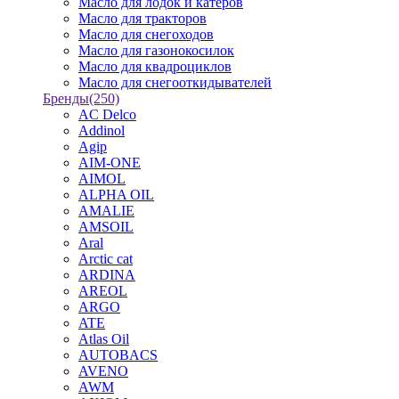
Масло для лодок и катеров
Масло для тракторов
Масло для снегоходов
Масло для газонокосилок
Масло для квадроциклов
Масло для снегооткидывателей
Бренды
(250)
AC Delco
Addinol
Agip
AIM-ONE
AIMOL
ALPHA OIL
AMALIE
AMSOIL
Aral
Arctic cat
ARDINA
AREOL
ARGO
ATE
Atlas Oil
AUTOBACS
AVENO
AWM