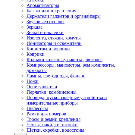
Ароматизаторы
Багажники и крепления
Держатели гаджетов и органайзеры
Звуковые сигналы
Зеркала
Знаки и наклейки
Изолента, стяжки, хомуты
Ионизаторы и освежители
Канистры и воронки
Коврики
Колпаки колесные, пакеты для колес
Компрессоры, манометры, рем комплекты,
домкраты
Лампы, светодиоды, фонари
Ножи
Огнетушители
Перчатки, комбинезоны
Провода, пуско-зарядные устройства и
измерительные приборы
Пылесосы
Рамки для номеров
Тросы и ремни крепления
Чехлы, накидки, шторки
Щетки, скребки, водосгоны