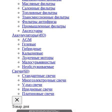
Масляные фильтры
Салонные фильтры
Топливные фильтры
Трансмиссионные фильтры
Фильтры антифриза
Промышленные фильтры
Аксессуары
Аккумуляторы
(493)
AGM
Гелевые
Гибридные
Кальциевые
Лодочные моторы
Малосурьмянистые
Необслуживаемые
Свечи
(60)
Стандартные свечи
Многоэлектродные свечи
V-паз свечи
Иридиевые свечи
Платиновые свечи
Товар дня