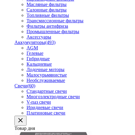
Масляные фильтры
Салонные фильтры
Топливные фильтры
Трансмиссионные фильтры
Фильтры антифриза
Промышленные фильтры
Аксессуары
Аккумуляторы
(493)
AGM
Гелевые
Гибридные
Кальциевые
Лодочные моторы
Малосурьмянистые
Необслуживаемые
Свечи
(60)
Стандартные свечи
Многоэлектродные свечи
V-паз свечи
Иридиевые свечи
Платиновые свечи
Товар дня