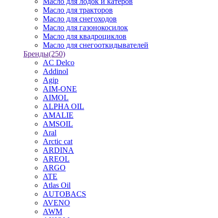
Масло для лодок и катеров
Масло для тракторов
Масло для снегоходов
Масло для газонокосилок
Масло для квадроциклов
Масло для снегооткидывателей
Бренды
(250)
AC Delco
Addinol
Agip
AIM-ONE
AIMOL
ALPHA OIL
AMALIE
AMSOIL
Aral
Arctic cat
ARDINA
AREOL
ARGO
ATE
Atlas Oil
AUTOBACS
AVENO
AWM