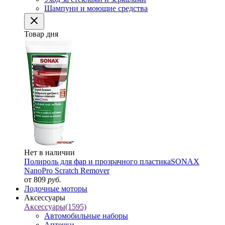
Шампуни и моющие средства
Товар дня
Нет в наличии
Полироль для фар и прозрачного пластика
SONAX
NanoPro Scratch Remover
от 809
руб.
Лодочные моторы
Аксессуары
Аксессуары
(1595)
Автомобильные наборы
Аптечки