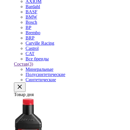
AXIOM
Bardahl
BASF
BMW
Bosch
BP
Brembo
BRP
Carville Racing
Castrol
CAT
Все бренды
Состав
(3)
Минеральные
Полусинтетические
Синтетические
Товар дня