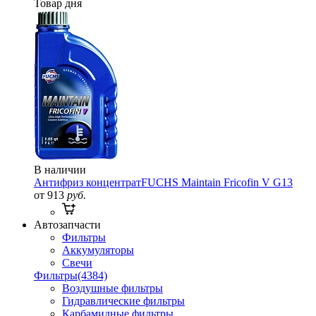
Товар дня
В наличии
Антифриз концентрат
FUCHS Maintain Fricofin V G13
от 913
руб.
Автозапчасти
Фильтры
Аккумуляторы
Свечи
Фильтры
(4384)
Воздушные фильтры
Гидравлические фильтры
Карбамидные фильтры