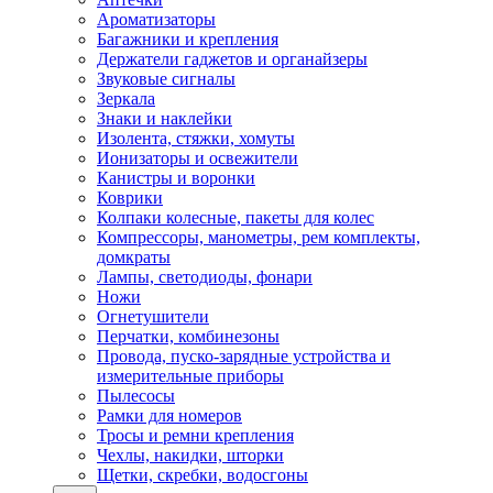
Ароматизаторы
Багажники и крепления
Держатели гаджетов и органайзеры
Звуковые сигналы
Зеркала
Знаки и наклейки
Изолента, стяжки, хомуты
Ионизаторы и освежители
Канистры и воронки
Коврики
Колпаки колесные, пакеты для колес
Компрессоры, манометры, рем комплекты,
домкраты
Лампы, светодиоды, фонари
Ножи
Огнетушители
Перчатки, комбинезоны
Провода, пуско-зарядные устройства и
измерительные приборы
Пылесосы
Рамки для номеров
Тросы и ремни крепления
Чехлы, накидки, шторки
Щетки, скребки, водосгоны