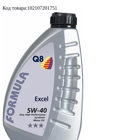
Код товара:
102107201751