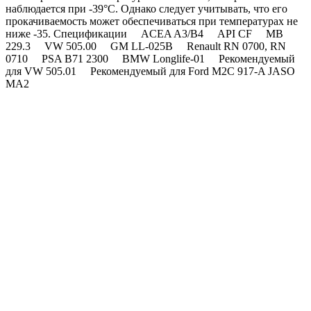
наблюдается при -39°С. Однако следует учитывать, что его
прокачиваемость может обеспечиваться при температурах не
ниже -35.
Спецификации
ACEA A3/B4
API CF
MB
229.3
VW 505.00
GM LL-025B
Renault RN 0700, RN
0710
PSA B71 2300
BMW Longlife-01
Рекомендуемый
для VW 505.01
Рекомендуемый для Ford M2C 917-A JASO
MA2