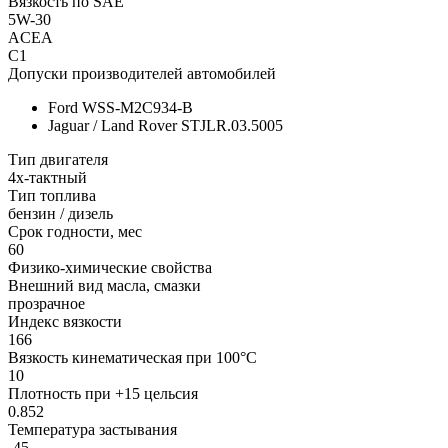
Вязкость по SAE
5W-30
ACEA
C1
Допуски производителей автомобилей
Ford WSS-M2C934-B
Jaguar / Land Rover STJLR.03.5005
Тип двигателя
4х-тактный
Тип топлива
бензин / дизель
Срок годности, мес
60
Физико-химические свойства
Внешний вид масла, смазки
прозрачное
Индекс вязкости
166
Вязкость кинематическая при 100°С
10
Плотность при +15 цельсия
0.852
Температура застывания
-45