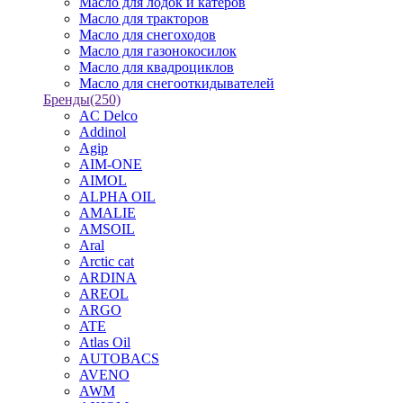
Масло для лодок и катеров
Масло для тракторов
Масло для снегоходов
Масло для газонокосилок
Масло для квадроциклов
Масло для снегооткидывателей
Бренды
(250)
AC Delco
Addinol
Agip
AIM-ONE
AIMOL
ALPHA OIL
AMALIE
AMSOIL
Aral
Arctic cat
ARDINA
AREOL
ARGO
ATE
Atlas Oil
AUTOBACS
AVENO
AWM