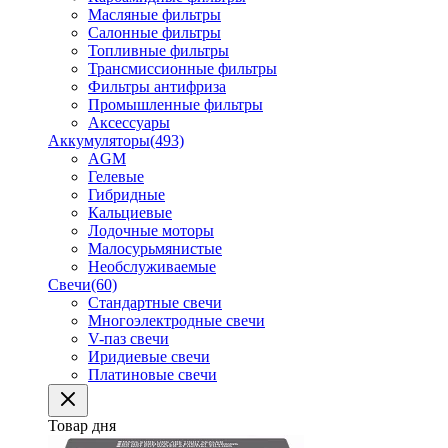
Масляные фильтры
Салонные фильтры
Топливные фильтры
Трансмиссионные фильтры
Фильтры антифриза
Промышленные фильтры
Аксессуары
Аккумуляторы
(493)
AGM
Гелевые
Гибридные
Кальциевые
Лодочные моторы
Малосурьмянистые
Необслуживаемые
Свечи
(60)
Стандартные свечи
Многоэлектродные свечи
V-паз свечи
Иридиевые свечи
Платиновые свечи
Товар дня