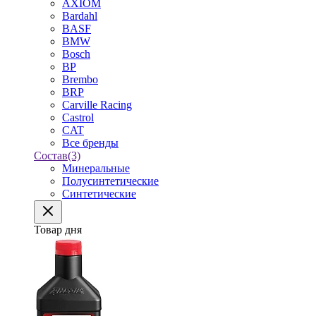
AXIOM
Bardahl
BASF
BMW
Bosch
BP
Brembo
BRP
Carville Racing
Castrol
CAT
Все бренды
Состав
(3)
Минеральные
Полусинтетические
Синтетические
Товар дня