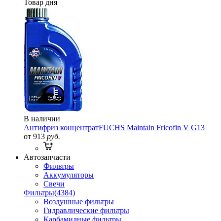
Товар дня
В наличии
Антифриз концентрат
FUCHS Maintain Fricofin V G13
от 913
руб.
Автозапчасти
Фильтры
Аккумуляторы
Свечи
Фильтры
(4384)
Воздушные фильтры
Гидравлические фильтры
Карбамидные фильтры