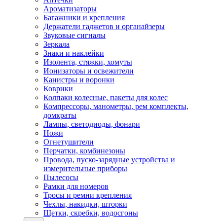
Ароматизаторы
Багажники и крепления
Держатели гаджетов и органайзеры
Звуковые сигналы
Зеркала
Знаки и наклейки
Изолента, стяжки, хомуты
Ионизаторы и освежители
Канистры и воронки
Коврики
Колпаки колесные, пакеты для колес
Компрессоры, манометры, рем комплекты,
домкраты
Лампы, светодиоды, фонари
Ножи
Огнетушители
Перчатки, комбинезоны
Провода, пуско-зарядные устройства и
измерительные приборы
Пылесосы
Рамки для номеров
Тросы и ремни крепления
Чехлы, накидки, шторки
Щетки, скребки, водосгоны