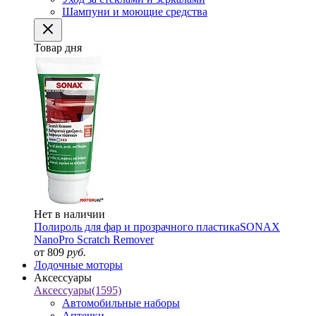
Шампуни и моющие средства
Товар дня
Нет в наличии
Полироль для фар и прозрачного пластика
SONAX
NanoPro Scratch Remover
от 809
руб.
Лодочные моторы
Аксессуары
Аксессуары
(1595)
Автомобильные наборы
Аптечки