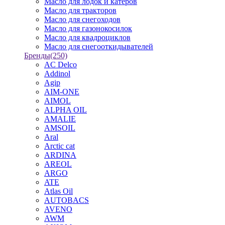
Масло для лодок и катеров
Масло для тракторов
Масло для снегоходов
Масло для газонокосилок
Масло для квадроциклов
Масло для снегооткидывателей
Бренды
(250)
AC Delco
Addinol
Agip
AIM-ONE
AIMOL
ALPHA OIL
AMALIE
AMSOIL
Aral
Arctic cat
ARDINA
AREOL
ARGO
ATE
Atlas Oil
AUTOBACS
AVENO
AWM