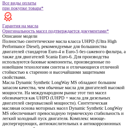
Все виды оплаты
при покупке товара*
Гарантия на масла
Оригинальность масел подтверждается документами*
Описание модели
Полностью синтетические масла класса UHPD (Ultra High
Performance Diesel), рекомендуемые для большинства
двигателей стандартов Euro-4 и Euro-5 без сажевого фильтра, а
также для двигателей Scania Euro-6. Для производства
используются базовые компоненты, произведенные по
новейшим технологиям синтеза и отличающиеся отличной
стойкостью к старению и высочайшими защитными
свойствами.
Масла Dynamic Synthetic LongWay MS обладают большим
запасом качества, чем обычные масла для двигателей высокой
мощности. На международном рынке этот тип масел
обозначается как UHPD (UHPD = масла для дизельных
двигателей сверхвысокой мощности).
Синтетическая
масляная основа моторных масел Dynamic Synthetic LongWay
MS обеспечивает превосходную термическую стабильность и
легкий холодный пуск двигателя.
Комплекс моюще-
диспергирующих, антиокислительных и антикоррозионных