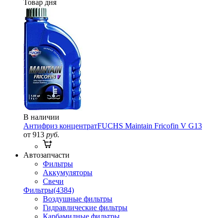
Товар дня
В наличии
Антифриз концентрат
FUCHS Maintain Fricofin V G13
от 913
руб.
Автозапчасти
Фильтры
Аккумуляторы
Свечи
Фильтры
(4384)
Воздушные фильтры
Гидравлические фильтры
Карбамидные фильтры