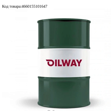
Код товара:
4660155101647