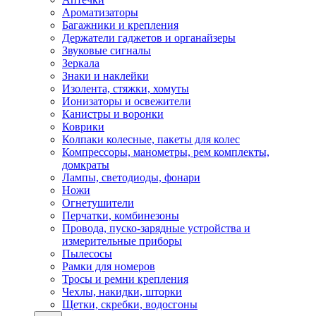
Ароматизаторы
Багажники и крепления
Держатели гаджетов и органайзеры
Звуковые сигналы
Зеркала
Знаки и наклейки
Изолента, стяжки, хомуты
Ионизаторы и освежители
Канистры и воронки
Коврики
Колпаки колесные, пакеты для колес
Компрессоры, манометры, рем комплекты,
домкраты
Лампы, светодиоды, фонари
Ножи
Огнетушители
Перчатки, комбинезоны
Провода, пуско-зарядные устройства и
измерительные приборы
Пылесосы
Рамки для номеров
Тросы и ремни крепления
Чехлы, накидки, шторки
Щетки, скребки, водосгоны