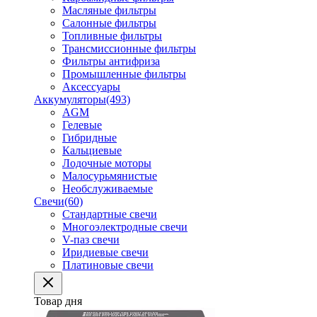
Масляные фильтры
Салонные фильтры
Топливные фильтры
Трансмиссионные фильтры
Фильтры антифриза
Промышленные фильтры
Аксессуары
Аккумуляторы
(493)
AGM
Гелевые
Гибридные
Кальциевые
Лодочные моторы
Малосурьмянистые
Необслуживаемые
Свечи
(60)
Стандартные свечи
Многоэлектродные свечи
V-паз свечи
Иридиевые свечи
Платиновые свечи
Товар дня