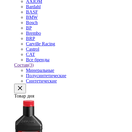
AXIOM
Bardahl
BASF
BMW
Bosch
BP
Brembo
BRP
Carville Racing
Castrol
CAT
Все бренды
Состав
(3)
Минеральные
Полусинтетические
Синтетические
Товар дня