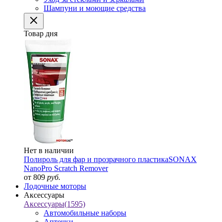
Шампуни и моющие средства
Товар дня
Нет в наличии
Полироль для фар и прозрачного пластика
SONAX
NanoPro Scratch Remover
от 809
руб.
Лодочные моторы
Аксессуары
Аксессуары
(1595)
Автомобильные наборы
Аптечки