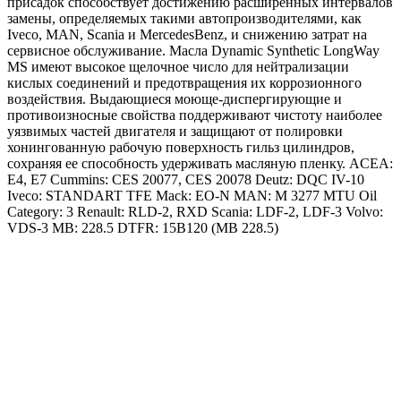
присадок способствует достижению расширенных интервалов
замены, определяемых такими автопроизводителями, как
Iveco, MAN, Scania и MercedesBenz, и снижению затрат на
сервисное обслуживание.
Масла Dynamic Synthetic LongWay
MS имеют высокое щелочное число для нейтрализации
кислых соединений и предотвращения их коррозионного
воздействия. Выдающиеся моюще-диспергирующие и
противоизносные свойства поддерживают чистоту наиболее
уязвимых частей двигателя и защищают от полировки
хонингованную рабочую поверхность гильз цилиндров,
сохраняя ее способность удерживать масляную пленку.
ACEA:
E4, E7
Cummins: CES 20077, CES 20078
Deutz: DQC IV-10
Iveco: STANDART TFE
Mack: EO-N
MAN: M 3277
MTU Oil
Category: 3
Renault: RLD-2, RXD
Scania: LDF-2, LDF-3
Volvo:
VDS-3
MB: 228.5
DTFR: 15B120 (MB 228.5)