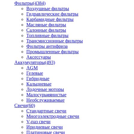
Фильтры
(4384)
Воздушные фильтры
Гидравлические фильтры
Карбамидные фильтры
Масляные фильтры
Салонные фильтры
Топливные фильтры
Трансмиссионные фильтры
Фильтры антифриза
Промышленные фильтры
Аксессуары
Аккумуляторы
(493)
AGM
Гелевые
Гибридные
Кальциевые
Лодочные моторы
Малосурьмянистые
Необслуживаемые
Свечи
(60)
Стандартные свечи
Многоэлектродные свечи
V-паз свечи
Иридиевые свечи
Платиновые свечи