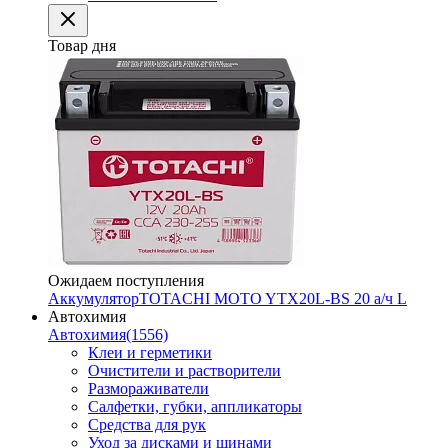
Товар дня
Ожидаем поступления
Аккумулятор
TOTACHI MOTO YTX20L-BS 20 а/ч L
Автохимия
Автохимия
(1556)
Клеи и герметики
Очистители и растворители
Размораживатели
Салфетки, губки, аппликаторы
Средства для рук
Уход за дисками и шинами