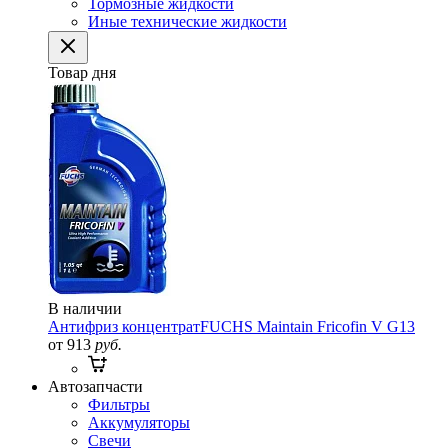
Тормозные жидкости
Иные технические жидкости
Товар дня
В наличии
Антифриз концентрат
FUCHS Maintain Fricofin V G13
от 913
руб.
Автозапчасти
Фильтры
Аккумуляторы
Свечи