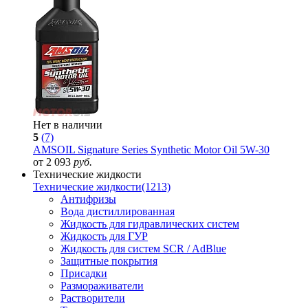
Нет в наличии
5
(7)
AMSOIL Signature Series Synthetic Motor Oil 5W-30
от 2 093
руб.
Технические жидкости
Технические жидкости
(1213)
Антифризы
Вода дистиллированная
Жидкость для гидравлических систем
Жидкость для ГУР
Жидкость для систем SCR / AdBlue
Защитные покрытия
Присадки
Размораживатели
Растворители