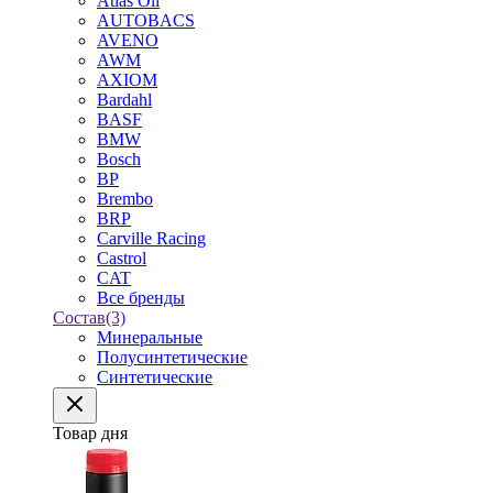
Atlas Oil
AUTOBACS
AVENO
AWM
AXIOM
Bardahl
BASF
BMW
Bosch
BP
Brembo
BRP
Carville Racing
Castrol
CAT
Все бренды
Состав
(3)
Минеральные
Полусинтетические
Синтетические
Товар дня