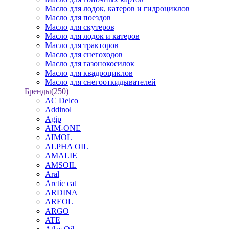
Масло для лодок, катеров и гидроциклов
Масло для поездов
Масло для скутеров
Масло для лодок и катеров
Масло для тракторов
Масло для снегоходов
Масло для газонокосилок
Масло для квадроциклов
Масло для снегооткидывателей
Бренды
(250)
AC Delco
Addinol
Agip
AIM-ONE
AIMOL
ALPHA OIL
AMALIE
AMSOIL
Aral
Arctic cat
ARDINA
AREOL
ARGO
ATE