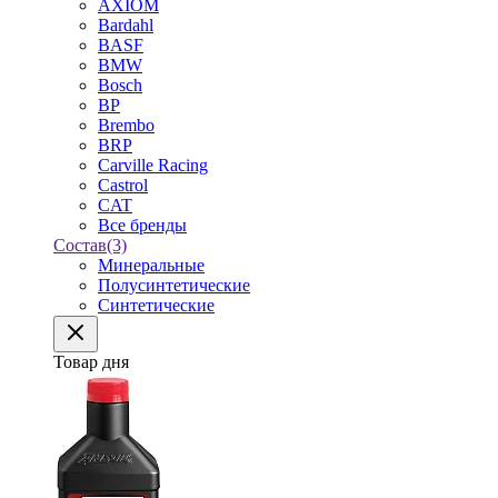
AXIOM
Bardahl
BASF
BMW
Bosch
BP
Brembo
BRP
Carville Racing
Castrol
CAT
Все бренды
Состав
(3)
Минеральные
Полусинтетические
Синтетические
Товар дня