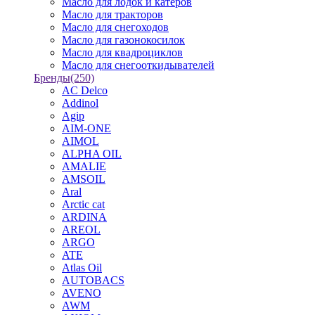
Масло для лодок и катеров
Масло для тракторов
Масло для снегоходов
Масло для газонокосилок
Масло для квадроциклов
Масло для снегооткидывателей
Бренды
(250)
AC Delco
Addinol
Agip
AIM-ONE
AIMOL
ALPHA OIL
AMALIE
AMSOIL
Aral
Arctic cat
ARDINA
AREOL
ARGO
ATE
Atlas Oil
AUTOBACS
AVENO
AWM