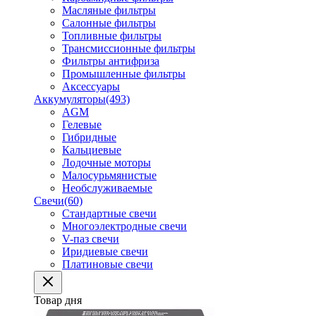
Масляные фильтры
Салонные фильтры
Топливные фильтры
Трансмиссионные фильтры
Фильтры антифриза
Промышленные фильтры
Аксессуары
Аккумуляторы
(493)
AGM
Гелевые
Гибридные
Кальциевые
Лодочные моторы
Малосурьмянистые
Необслуживаемые
Свечи
(60)
Стандартные свечи
Многоэлектродные свечи
V-паз свечи
Иридиевые свечи
Платиновые свечи
Товар дня