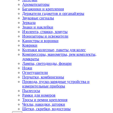
Ароматизаторы
Багажники и крепления
Держатели гаджетов и органайзеры
Звуковые сигналы
Зеркала
Знаки и наклейки
Изолента, стяжки, хомуты
Ионизаторы и освежители
Канистры и воронки
Коврики
Колпаки колесные, пакеты для колес
Компрессоры, манометры, рем комплекты,
домкраты
Лампы, светодиоды, фонари
Ножи
Огнетушители
Перчатки, комбинезоны
Провода, пуско-зарядные устройства и
измерительные приборы
Пылесосы
Рамки для номеров
Тросы и ремни крепления
Чехлы, накидки, шторки
Щетки, скребки, водосгоны