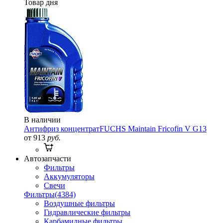
Товар дня
В наличии
Антифриз концентрат
FUCHS Maintain Fricofin V G13
от 913
руб.
Автозапчасти
Фильтры
Аккумуляторы
Свечи
Фильтры
(4384)
Воздушные фильтры
Гидравлические фильтры
Карбамидные фильтры