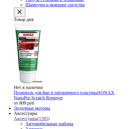
Шампуни и моющие средства
Товар дня
Нет в наличии
Полироль для фар и прозрачного пластика
SONAX
NanoPro Scratch Remover
от 809
руб.
Лодочные моторы
Аксессуары
Аксессуары
(1595)
Автомобильные наборы
Аптечки