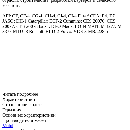
отрасли, строительства, разработки карьеров и сельского
хозяйства.
API: CF, CF-4, CG-4, CH-4, CI-4, CI-4 Plus
ACEA: E4, E7
JASO: DH-1
Caterpillar: ECF-2
Cummins: CES 20076, CES
20077, CES 20078
Isuzu: DEO
Mack: EO-N
MAN: M 3277, M
3377
MTU: 3
Renault: RLD-2
Volvo: VDS-3
MB: 228.5
Читать подробнее
Характеристики
Страна производства
Германия
Основные характеристики
Производители масел
Mobil