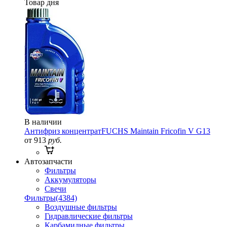
Товар дня
В наличии
Антифриз концентрат
FUCHS Maintain Fricofin V G13
от 913
руб.
Автозапчасти
Фильтры
Аккумуляторы
Свечи
Фильтры
(4384)
Воздушные фильтры
Гидравлические фильтры
Карбамидные фильтры