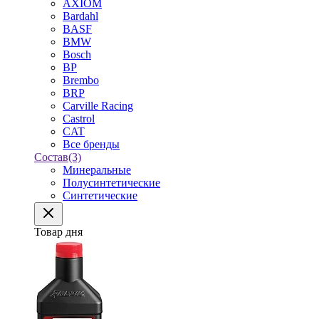
AXIOM
Bardahl
BASF
BMW
Bosch
BP
Brembo
BRP
Carville Racing
Castrol
CAT
Все бренды
Состав
(3)
Минеральные
Полусинтетические
Синтетические
Товар дня