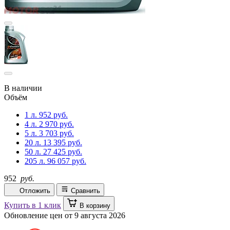
В наличии
Объём
1 л.
952 руб.
4 л.
2 970 руб.
5 л.
3 703 руб.
20 л.
13 395 руб.
50 л.
27 425 руб.
205 л.
96 057 руб.
952
руб.
Отложить
Сравнить
Купить в 1 клик
В корзину
Обновление цен от
9 августа 2026