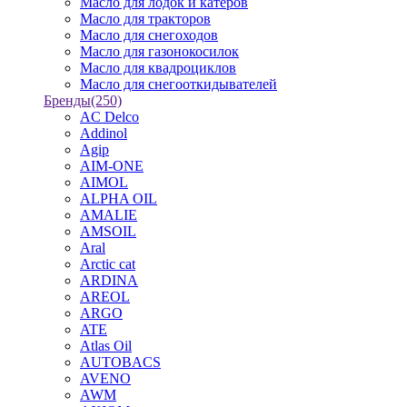
Масло для лодок и катеров
Масло для тракторов
Масло для снегоходов
Масло для газонокосилок
Масло для квадроциклов
Масло для снегооткидывателей
Бренды
(250)
AC Delco
Addinol
Agip
AIM-ONE
AIMOL
ALPHA OIL
AMALIE
AMSOIL
Aral
Arctic cat
ARDINA
AREOL
ARGO
ATE
Atlas Oil
AUTOBACS
AVENO
AWM