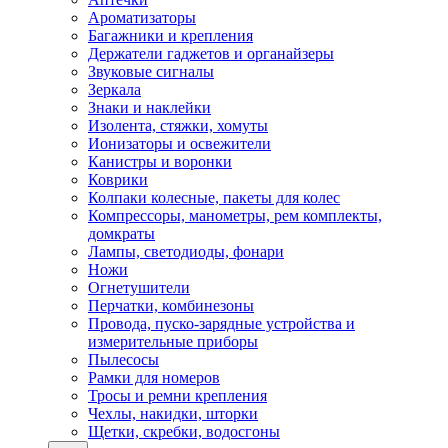
Ароматизаторы
Багажники и крепления
Держатели гаджетов и органайзеры
Звуковые сигналы
Зеркала
Знаки и наклейки
Изолента, стяжки, хомуты
Ионизаторы и освежители
Канистры и воронки
Коврики
Колпаки колесные, пакеты для колес
Компрессоры, манометры, рем комплекты,
домкраты
Лампы, светодиоды, фонари
Ножи
Огнетушители
Перчатки, комбинезоны
Провода, пуско-зарядные устройства и
измерительные приборы
Пылесосы
Рамки для номеров
Тросы и ремни крепления
Чехлы, накидки, шторки
Щетки, скребки, водосгоны