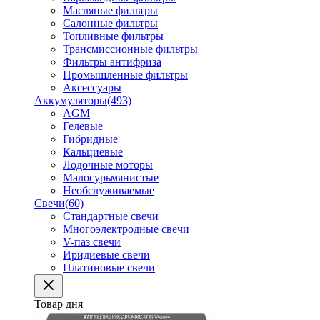
Масляные фильтры
Салонные фильтры
Топливные фильтры
Трансмиссионные фильтры
Фильтры антифриза
Промышленные фильтры
Аксессуары
Аккумуляторы
(493)
AGM
Гелевые
Гибридные
Кальциевые
Лодочные моторы
Малосурьмянистые
Необслуживаемые
Свечи
(60)
Стандартные свечи
Многоэлектродные свечи
V-паз свечи
Иридиевые свечи
Платиновые свечи
Товар дня