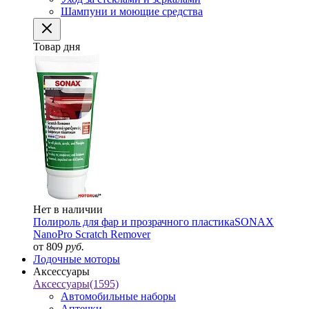
Шампуни и моющие средства
Товар дня
Нет в наличии
Полироль для фар и прозрачного пластика
SONAX
NanoPro Scratch Remover
от 809
руб.
Лодочные моторы
Аксессуары
Аксессуары
(1595)
Автомобильные наборы
Аптечки