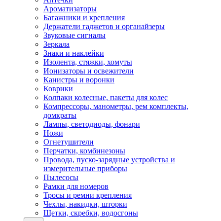
Ароматизаторы
Багажники и крепления
Держатели гаджетов и органайзеры
Звуковые сигналы
Зеркала
Знаки и наклейки
Изолента, стяжки, хомуты
Ионизаторы и освежители
Канистры и воронки
Коврики
Колпаки колесные, пакеты для колес
Компрессоры, манометры, рем комплекты,
домкраты
Лампы, светодиоды, фонари
Ножи
Огнетушители
Перчатки, комбинезоны
Провода, пуско-зарядные устройства и
измерительные приборы
Пылесосы
Рамки для номеров
Тросы и ремни крепления
Чехлы, накидки, шторки
Щетки, скребки, водосгоны