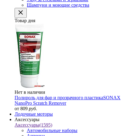
Шампуни и моющие средства
Товар дня
Нет в наличии
Полироль для фар и прозрачного пластика
SONAX
NanoPro Scratch Remover
от 809
руб.
Лодочные моторы
Аксессуары
Аксессуары
(1595)
Автомобильные наборы
Аптечки