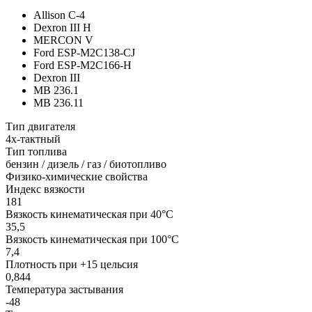
Allison C-4
Dexron III H
MERCON V
Ford ESP-M2C138-CJ
Ford ESP-M2C166-H
Dexron III
MB 236.1
MB 236.11
Тип двигателя
4х-тактный
Тип топлива
бензин / дизель / газ / биотопливо
Физико-химические свойства
Индекс вязкости
181
Вязкость кинематическая при 40°С
35,5
Вязкость кинематическая при 100°С
7,4
Плотность при +15 цельсия
0,844
Температура застывания
-48