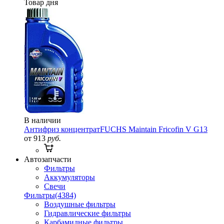
Товар дня
В наличии
Антифриз концентрат
FUCHS Maintain Fricofin V G13
от 913
руб.
Автозапчасти
Фильтры
Аккумуляторы
Свечи
Фильтры
(4384)
Воздушные фильтры
Гидравлические фильтры
Карбамидные фильтры