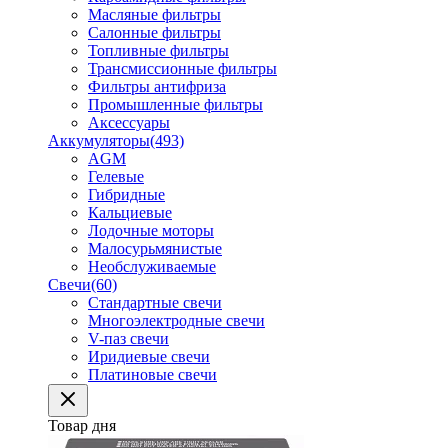
Масляные фильтры
Салонные фильтры
Топливные фильтры
Трансмиссионные фильтры
Фильтры антифриза
Промышленные фильтры
Аксессуары
Аккумуляторы
(493)
AGM
Гелевые
Гибридные
Кальциевые
Лодочные моторы
Малосурьмянистые
Необслуживаемые
Свечи
(60)
Стандартные свечи
Многоэлектродные свечи
V-паз свечи
Иридиевые свечи
Платиновые свечи
Товар дня