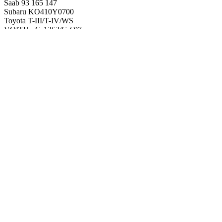
Saab 93 165 147
Subaru KO410Y0700
Toyota T-III/T-IV/WS
VOITH G-1363/G-607
Volvo 1161540
VW G 052 162 A1
ZF TE ML 09X/11B/14B
Отзывы на трансмиссионное масло EUROL ATF 1100
Оставить отзыв
Отзывов пока нет, Ваш отзыв может стать первым.
Оставить отзыв
Читать все отзывы
Контроль качества
Номер для претензий и предложений:
8 (499) 703-3240
с 09:00
до 19:00 по будням
Написать
Интернет-магазин
Легкая техника
Тяжелая техника
© 2004 – 2026 Фирменный магазин MotorOil24.
All rights
reserved. Поиск реализован
SearchBooster.io