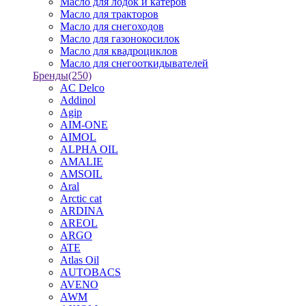
Масло для лодок и катеров
Масло для тракторов
Масло для снегоходов
Масло для газонокосилок
Масло для квадроциклов
Масло для снегооткидывателей
Бренды
(250)
AC Delco
Addinol
Agip
AIM-ONE
AIMOL
ALPHA OIL
AMALIE
AMSOIL
Aral
Arctic cat
ARDINA
AREOL
ARGO
ATE
Atlas Oil
AUTOBACS
AVENO
AWM