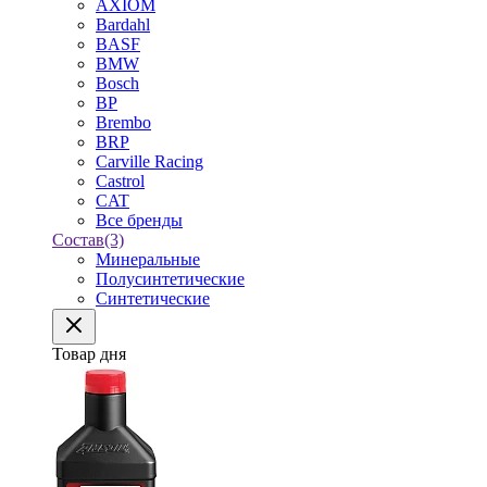
AXIOM
Bardahl
BASF
BMW
Bosch
BP
Brembo
BRP
Carville Racing
Castrol
CAT
Все бренды
Состав
(3)
Минеральные
Полусинтетические
Синтетические
Товар дня