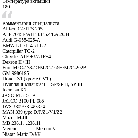
Температура вспышки
180
Комментарий специалиста
Allison C4/TES 295
ATF 7045E/ATF 1375.4/LA 2634
Audi G-055-025-A
BMW LT 71141/LT-2
Caterpillar TO-2
Chrysler ATF +3/ATF+4
Dexron II / III
Ford M2C-138-CJ/M2C-166H/M2C-202B
GM 9986195
Honda Z1 (кроме CVT)
Hyundai и Mitsubishi SP/SP-II, SP-III
Idemitsu K7
JASO M 315 1A
JATCO 3100 PL 085
JWS 3309/3314/3324
MAN 339 type D/F/Z1/V1/Z2
Mazda M-III
MB 236.1…236.11
Mercon Mercon V
Nissan Matic D/J/K