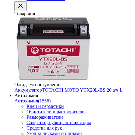
Товар дня
Ожидаем поступления
Аккумулятор
TOTACHI MOTO YTX20L-BS 20 а/ч L
Автохимия
Автохимия
(1556)
Клеи и герметики
Очистители и растворители
Размораживатели
Салфетки, губки, аппликаторы
Средства для рук
Уход за дисками и шинами