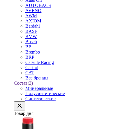
Atlas Oil
AUTOBACS
AVENO
AWM
AXIOM
Bardahl
BASF
BMW
Bosch
BP
Brembo
BRP
Carville Racing
Castrol
CAT
Все бренды
Состав
(3)
Минеральные
Полусинтетические
Синтетические
Товар дня