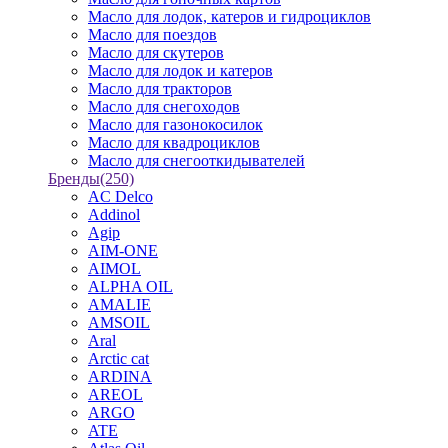
Масло для лодок, катеров и гидроциклов
Масло для поездов
Масло для скутеров
Масло для лодок и катеров
Масло для тракторов
Масло для снегоходов
Масло для газонокосилок
Масло для квадроциклов
Масло для снегооткидывателей
Бренды
(250)
AC Delco
Addinol
Agip
AIM-ONE
AIMOL
ALPHA OIL
AMALIE
AMSOIL
Aral
Arctic cat
ARDINA
AREOL
ARGO
ATE