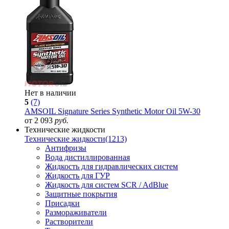
Нет в наличии
5
(7)
AMSOIL Signature Series Synthetic Motor Oil 5W-30
от 2 093
руб.
Технические жидкости
Технические жидкости
(1213)
Антифризы
Вода дистиллированная
Жидкость для гидравлических систем
Жидкость для ГУР
Жидкость для систем SCR / AdBlue
Защитные покрытия
Присадки
Размораживатели
Растворители