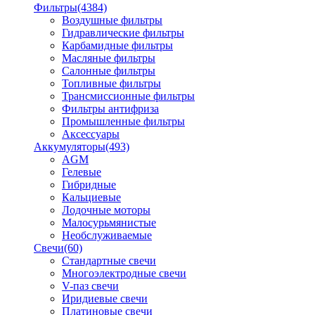
Фильтры
(4384)
Воздушные фильтры
Гидравлические фильтры
Карбамидные фильтры
Масляные фильтры
Салонные фильтры
Топливные фильтры
Трансмиссионные фильтры
Фильтры антифриза
Промышленные фильтры
Аксессуары
Аккумуляторы
(493)
AGM
Гелевые
Гибридные
Кальциевые
Лодочные моторы
Малосурьмянистые
Необслуживаемые
Свечи
(60)
Стандартные свечи
Многоэлектродные свечи
V-паз свечи
Иридиевые свечи
Платиновые свечи