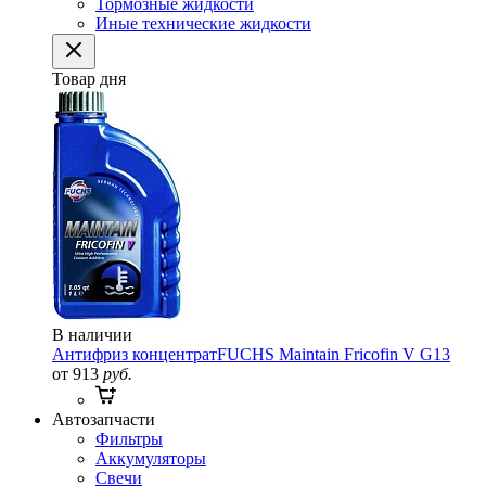
Тормозные жидкости
Иные технические жидкости
Товар дня
В наличии
Антифриз концентрат
FUCHS Maintain Fricofin V G13
от 913
руб.
Автозапчасти
Фильтры
Аккумуляторы
Свечи