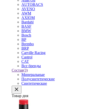
Atlas Oil
AUTOBACS
AVENO
AWM
AXIOM
Bardahl
BASF
BMW
Bosch
BP
Brembo
BRP
Carville Racing
Castrol
CAT
Все бренды
Состав
(3)
Минеральные
Полусинтетические
Синтетические
Товар дня