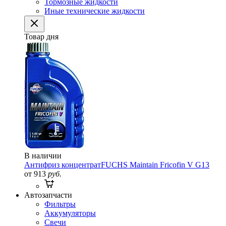
Тормозные жидкости
Иные технические жидкости
Товар дня
В наличии
Антифриз концентрат
FUCHS Maintain Fricofin V G13
от 913
руб.
Автозапчасти
Фильтры
Аккумуляторы
Свечи