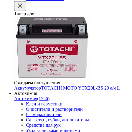
Товар дня
Ожидаем поступления
Аккумулятор
TOTACHI MOTO YTX20L-BS 20 а/ч L
Автохимия
Автохимия
(1556)
Клеи и герметики
Очистители и растворители
Размораживатели
Салфетки, губки, аппликаторы
Средства для рук
Уход за дисками и шинами