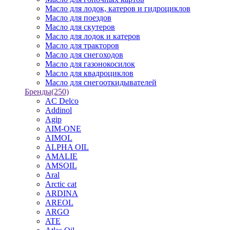
Масло для лодок, катеров и гидроциклов
Масло для поездов
Масло для скутеров
Масло для лодок и катеров
Масло для тракторов
Масло для снегоходов
Масло для газонокосилок
Масло для квадроциклов
Масло для снегооткидывателей
Бренды
(250)
AC Delco
Addinol
Agip
AIM-ONE
AIMOL
ALPHA OIL
AMALIE
AMSOIL
Aral
Arctic cat
ARDINA
AREOL
ARGO
ATE