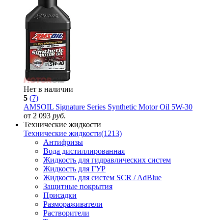
Нет в наличии
5
(7)
AMSOIL Signature Series Synthetic Motor Oil 5W-30
от 2 093
руб.
Технические жидкости
Технические жидкости
(1213)
Антифризы
Вода дистиллированная
Жидкость для гидравлических систем
Жидкость для ГУР
Жидкость для систем SCR / AdBlue
Защитные покрытия
Присадки
Размораживатели
Растворители