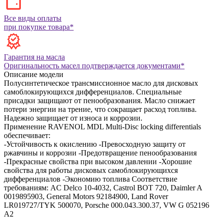
Все виды оплаты
при покупке товара*
Гарантия на масла
Оригинальность масел подтверждается документами*
Описание модели
Полусинтетическое трансмиссионное масло для дисковых
самоблокирующихся дифференциалов. Специальные
присадки защищают от пенообразования. Масло снижает
потери энергии на трение, что сокращает расход топлива.
Надежно защищает от износа и коррозии.
Применение RAVENOL MDL Multi-Disc locking differentials
обеспечивает:
-Устойчивость к окислению
-Превосходную защиту от
ржавчины и коррозии
-Предотвращение пенообразования
-Прекрасные свойства при высоком давлении
-Хорошие
свойства для работы дисковых самоблокирующихся
дифференциалов
-Экономию топлива
Соответствие
требованиям:
AC Delco 10-4032, Castrol BOT 720, Daimler A
0019895903, General Motors 92184900, Land Rover
LR019727/TYK 500070, Porsche 000.043.300.37, VW G 052196
A2