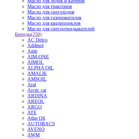
Масло для лодок и катеров
Масло для тракторов
Масло для снегоходов
Масло для газонокосилок
Масло для квадроциклов
Масло для снегооткидывателей
Бренды
(250)
AC Delco
Addinol
Agip
AIM-ONE
AIMOL
ALPHA OIL
AMALIE
AMSOIL
Aral
Arctic cat
ARDINA
AREOL
ARGO
ATE
Atlas Oil
AUTOBACS
AVENO
AWM