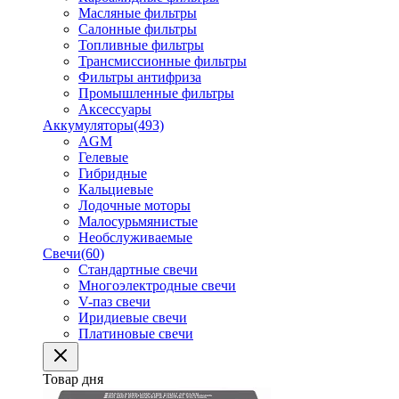
Масляные фильтры
Салонные фильтры
Топливные фильтры
Трансмиссионные фильтры
Фильтры антифриза
Промышленные фильтры
Аксессуары
Аккумуляторы
(493)
AGM
Гелевые
Гибридные
Кальциевые
Лодочные моторы
Малосурьмянистые
Необслуживаемые
Свечи
(60)
Стандартные свечи
Многоэлектродные свечи
V-паз свечи
Иридиевые свечи
Платиновые свечи
Товар дня