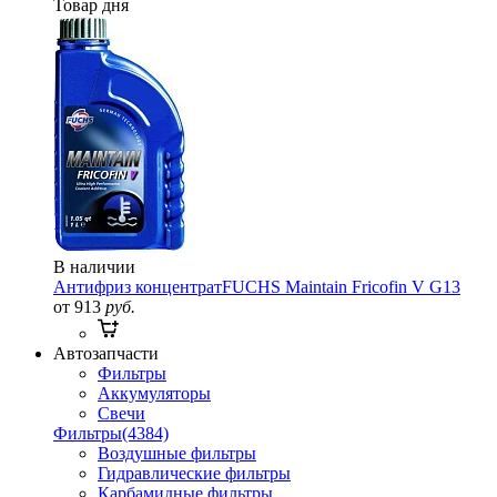
Товар дня
В наличии
Антифриз концентрат
FUCHS Maintain Fricofin V G13
от 913
руб.
Автозапчасти
Фильтры
Аккумуляторы
Свечи
Фильтры
(4384)
Воздушные фильтры
Гидравлические фильтры
Карбамидные фильтры