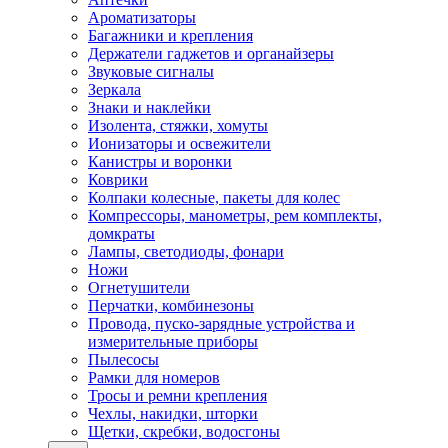
Ароматизаторы
Багажники и крепления
Держатели гаджетов и органайзеры
Звуковые сигналы
Зеркала
Знаки и наклейки
Изолента, стяжки, хомуты
Ионизаторы и освежители
Канистры и воронки
Коврики
Колпаки колесные, пакеты для колес
Компрессоры, манометры, рем комплекты,
домкраты
Лампы, светодиоды, фонари
Ножи
Огнетушители
Перчатки, комбинезоны
Провода, пуско-зарядные устройства и
измерительные приборы
Пылесосы
Рамки для номеров
Тросы и ремни крепления
Чехлы, накидки, шторки
Щетки, скребки, водосгоны