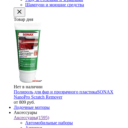
Шампуни и моющие средства
Товар дня
Нет в наличии
Полироль для фар и прозрачного пластика
SONAX
NanoPro Scratch Remover
от 809
руб.
Лодочные моторы
Аксессуары
Аксессуары
(1595)
Автомобильные наборы
Аптечки