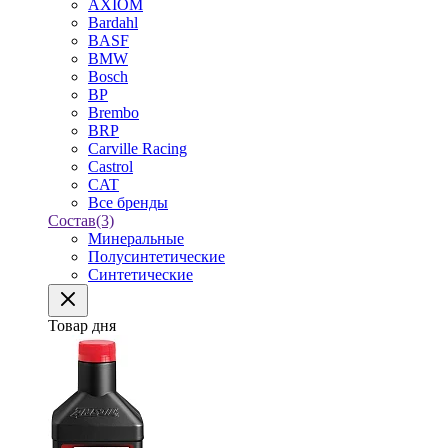
AXIOM
Bardahl
BASF
BMW
Bosch
BP
Brembo
BRP
Carville Racing
Castrol
CAT
Все бренды
Состав
(3)
Минеральные
Полусинтетические
Синтетические
Товар дня