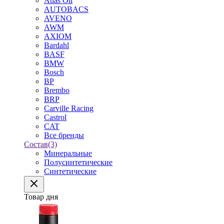
Atlas Oil
AUTOBACS
AVENO
AWM
AXIOM
Bardahl
BASF
BMW
Bosch
BP
Brembo
BRP
Carville Racing
Castrol
CAT
Все бренды
Состав
(3)
Минеральные
Полусинтетические
Синтетические
Товар дня