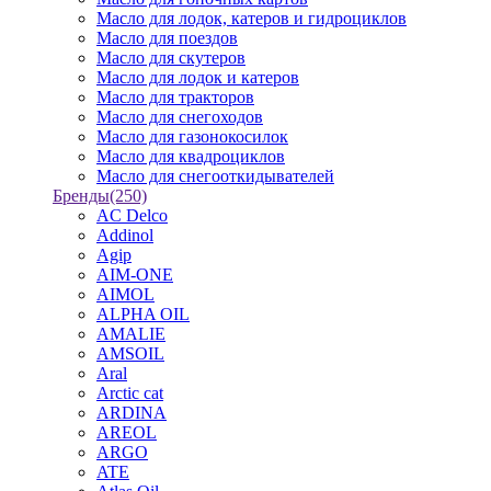
Масло для лодок, катеров и гидроциклов
Масло для поездов
Масло для скутеров
Масло для лодок и катеров
Масло для тракторов
Масло для снегоходов
Масло для газонокосилок
Масло для квадроциклов
Масло для снегооткидывателей
Бренды
(250)
AC Delco
Addinol
Agip
AIM-ONE
AIMOL
ALPHA OIL
AMALIE
AMSOIL
Aral
Arctic cat
ARDINA
AREOL
ARGO
ATE