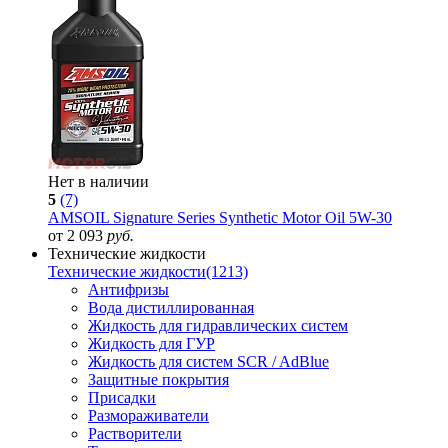
Нет в наличии
5
(7)
AMSOIL Signature Series Synthetic Motor Oil 5W-30
от 2 093
руб.
Технические жидкости
Технические жидкости
(1213)
Антифризы
Вода дистиллированная
Жидкость для гидравлических систем
Жидкость для ГУР
Жидкость для систем SCR / AdBlue
Защитные покрытия
Присадки
Размораживатели
Растворители