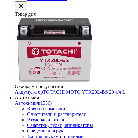
Товар дня
Ожидаем поступления
Аккумулятор
TOTACHI MOTO YTX20L-BS 20 а/ч L
Автохимия
Автохимия
(1556)
Клеи и герметики
Очистители и растворители
Размораживатели
Салфетки, губки, аппликаторы
Средства для рук
Уход за дисками и шинами