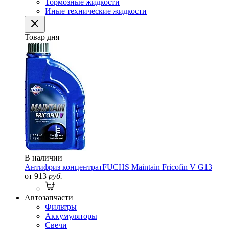
Тормозные жидкости
Иные технические жидкости
Товар дня
В наличии
Антифриз концентрат
FUCHS Maintain Fricofin V G13
от 913
руб.
Автозапчасти
Фильтры
Аккумуляторы
Свечи