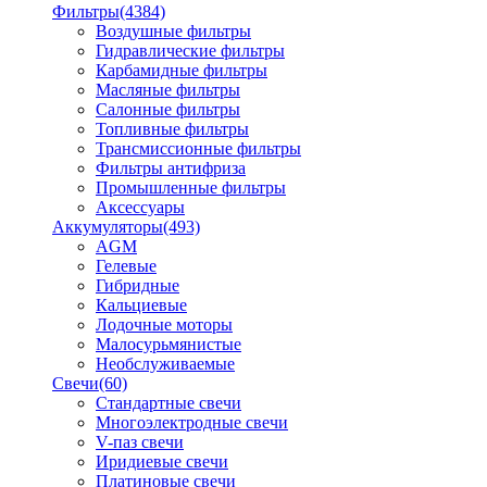
Фильтры
(4384)
Воздушные фильтры
Гидравлические фильтры
Карбамидные фильтры
Масляные фильтры
Салонные фильтры
Топливные фильтры
Трансмиссионные фильтры
Фильтры антифриза
Промышленные фильтры
Аксессуары
Аккумуляторы
(493)
AGM
Гелевые
Гибридные
Кальциевые
Лодочные моторы
Малосурьмянистые
Необслуживаемые
Свечи
(60)
Стандартные свечи
Многоэлектродные свечи
V-паз свечи
Иридиевые свечи
Платиновые свечи