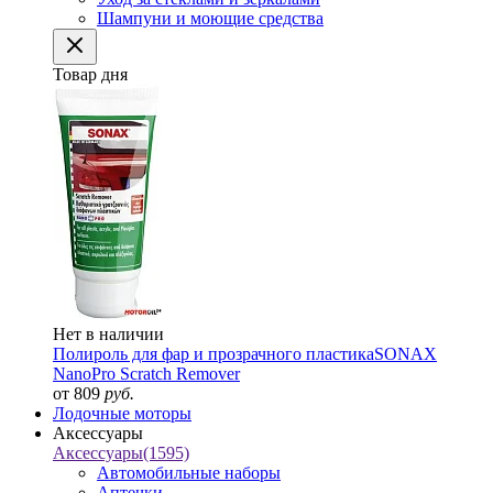
Шампуни и моющие средства
Товар дня
Нет в наличии
Полироль для фар и прозрачного пластика
SONAX
NanoPro Scratch Remover
от 809
руб.
Лодочные моторы
Аксессуары
Аксессуары
(1595)
Автомобильные наборы
Аптечки