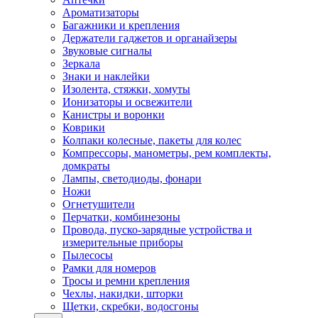
Ароматизаторы
Багажники и крепления
Держатели гаджетов и органайзеры
Звуковые сигналы
Зеркала
Знаки и наклейки
Изолента, стяжки, хомуты
Ионизаторы и освежители
Канистры и воронки
Коврики
Колпаки колесные, пакеты для колес
Компрессоры, манометры, рем комплекты,
домкраты
Лампы, светодиоды, фонари
Ножи
Огнетушители
Перчатки, комбинезоны
Провода, пуско-зарядные устройства и
измерительные приборы
Пылесосы
Рамки для номеров
Тросы и ремни крепления
Чехлы, накидки, шторки
Щетки, скребки, водосгоны