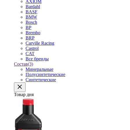
AXIOM
Bardahl
BASF
BMW
Bosch
BP
Brembo
BRP
Carville Racing
Castrol
CAT
Все бренды
Состав
(3)
Минеральные
Полусинтетические
Синтетические
Товар дня