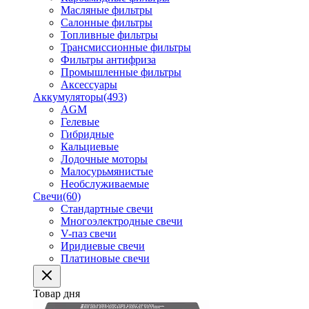
Масляные фильтры
Салонные фильтры
Топливные фильтры
Трансмиссионные фильтры
Фильтры антифриза
Промышленные фильтры
Аксессуары
Аккумуляторы
(493)
AGM
Гелевые
Гибридные
Кальциевые
Лодочные моторы
Малосурьмянистые
Необслуживаемые
Свечи
(60)
Стандартные свечи
Многоэлектродные свечи
V-паз свечи
Иридиевые свечи
Платиновые свечи
Товар дня