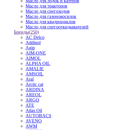
Масло для лодок и катеров
Масло для тракторов
Масло для снегоходов
Масло для газонокосилок
Масло для квадроциклов
Масло для снегооткидывателей
Бренды
(250)
AC Delco
Addinol
Agip
AIM-ONE
AIMOL
ALPHA OIL
AMALIE
AMSOIL
Aral
Arctic cat
ARDINA
AREOL
ARGO
ATE
Atlas Oil
AUTOBACS
AVENO
AWM