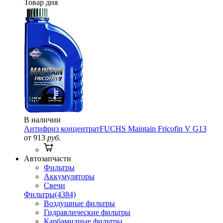
Товар дня
В наличии
Антифриз концентрат
FUCHS Maintain Fricofin V G13
от 913
руб.
Автозапчасти
Фильтры
Аккумуляторы
Свечи
Фильтры
(4384)
Воздушные фильтры
Гидравлические фильтры
Карбамидные фильтры