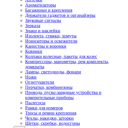
Ароматизаторы
Багажники и крепления
Держатели гаджетов и органайзеры
Звуковые сигналы
Зеркала
Знаки и наклейки
Изолента, стяжки, хомуты
Ионизаторы и освежители
Канистры и воронки
Коврики
Колпаки колесные, пакеты для колес
Компрессоры, манометры, рем комплекты,
домкраты
Лампы, светодиоды, фонари
Ножи
Огнетушители
Перчатки, комбинезоны
Провода, пуско-зарядные устройства и
измерительные приборы
Пылесосы
Рамки для номеров
Тросы и ремни крепления
Чехлы, накидки, шторки
Щетки, скребки, водосгоны