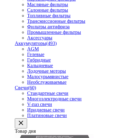
Масляные фильтры
Салонные фильтры
Топливные фильтры
Трансмиссионные фильтры
Фильтры антифриза
Промышленные фильтры
Аксессуары
Аккумуляторы
(493)
AGM
Гелевые
Гибридные
Кальциевые
Лодочные моторы
Малосурьмянистые
Необслуживаемые
Свечи
(60)
Стандартные свечи
Многоэлектродные свечи
V-паз свечи
Иридиевые свечи
Платиновые свечи
Товар дня