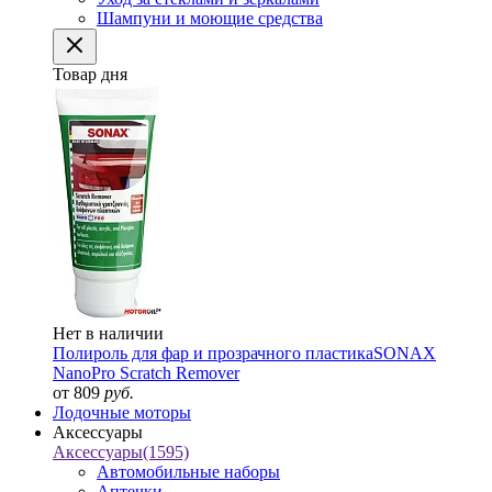
Шампуни и моющие средства
Товар дня
Нет в наличии
Полироль для фар и прозрачного пластика
SONAX
NanoPro Scratch Remover
от 809
руб.
Лодочные моторы
Аксессуары
Аксессуары
(1595)
Автомобильные наборы
Аптечки