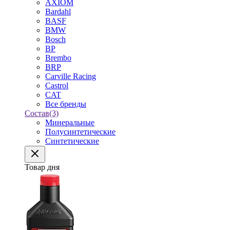
AXIOM
Bardahl
BASF
BMW
Bosch
BP
Brembo
BRP
Carville Racing
Castrol
CAT
Все бренды
Состав
(3)
Минеральные
Полусинтетические
Синтетические
Товар дня