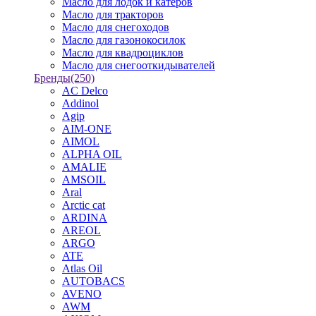
Масло для лодок и катеров
Масло для тракторов
Масло для снегоходов
Масло для газонокосилок
Масло для квадроциклов
Масло для снегооткидывателей
Бренды
(250)
AC Delco
Addinol
Agip
AIM-ONE
AIMOL
ALPHA OIL
AMALIE
AMSOIL
Aral
Arctic cat
ARDINA
AREOL
ARGO
ATE
Atlas Oil
AUTOBACS
AVENO
AWM