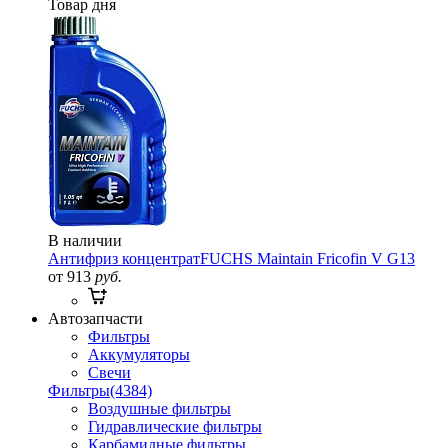
Товар дня
В наличии
Антифриз концентрат
FUCHS Maintain Fricofin V G13
от 913
руб.
Автозапчасти
Фильтры
Аккумуляторы
Свечи
Фильтры
(4384)
Воздушные фильтры
Гидравлические фильтры
Карбамидные фильтры