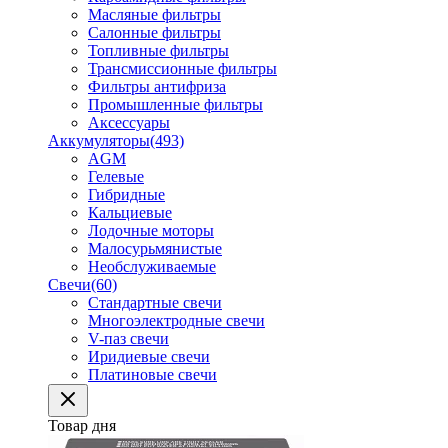
Масляные фильтры
Салонные фильтры
Топливные фильтры
Трансмиссионные фильтры
Фильтры антифриза
Промышленные фильтры
Аксессуары
Аккумуляторы
(493)
AGM
Гелевые
Гибридные
Кальциевые
Лодочные моторы
Малосурьмянистые
Необслуживаемые
Свечи
(60)
Стандартные свечи
Многоэлектродные свечи
V-паз свечи
Иридиевые свечи
Платиновые свечи
Товар дня