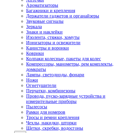
Ароматизаторы
Багажники и крепления
Держатели гаджетов и органайзеры
Звуковые сигналы
Зеркала
Знаки и наклейки
Изолента, стяжки, хомуты
Ионизаторы и освежители
Канистры и воронки
Коврики
Колпаки колесные, пакеты для колес
Компрессоры, манометры, рем комплекты,
домкраты
Лампы, светодиоды, фонари
Ножи
Огнетушители
Перчатки, комбинезоны
Провода, пуско-зарядные устройства и
измерительные приборы
Пылесосы
Рамки для номеров
Тросы и ремни крепления
Чехлы, накидки, шторки
Щетки, скребки, водосгоны