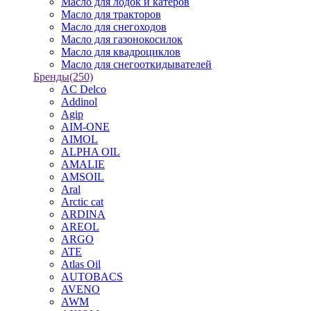
Масло для лодок и катеров
Масло для тракторов
Масло для снегоходов
Масло для газонокосилок
Масло для квадроциклов
Масло для снегооткидывателей
Бренды
(250)
AC Delco
Addinol
Agip
AIM-ONE
AIMOL
ALPHA OIL
AMALIE
AMSOIL
Aral
Arctic cat
ARDINA
AREOL
ARGO
ATE
Atlas Oil
AUTOBACS
AVENO
AWM