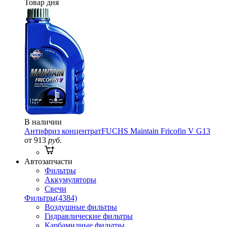
Товар дня
В наличии
Антифриз концентрат
FUCHS Maintain Fricofin V G13
от 913
руб.
Автозапчасти
Фильтры
Аккумуляторы
Свечи
Фильтры
(4384)
Воздушные фильтры
Гидравлические фильтры
Карбамидные фильтры