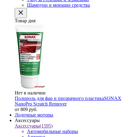
Шампуни и моющие средства
Товар дня
Нет в наличии
Полироль для фар и прозрачного пластика
SONAX
NanoPro Scratch Remover
от 809
руб.
Лодочные моторы
Аксессуары
Аксессуары
(1595)
Автомобильные наборы
Аптечки