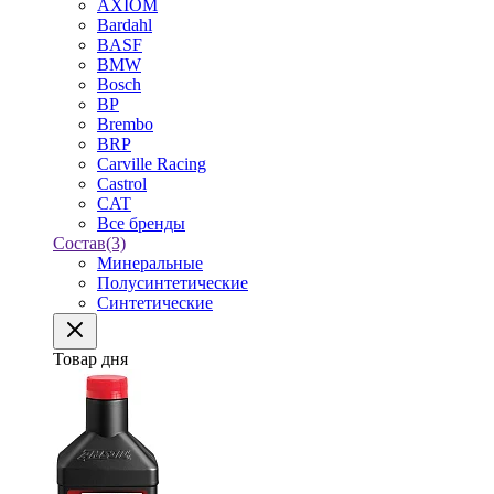
AXIOM
Bardahl
BASF
BMW
Bosch
BP
Brembo
BRP
Carville Racing
Castrol
CAT
Все бренды
Состав
(3)
Минеральные
Полусинтетические
Синтетические
Товар дня