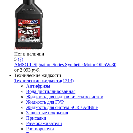
Нет в наличии
5
(7)
AMSOIL Signature Series Synthetic Motor Oil 5W-30
от 2 093
руб.
Технические жидкости
Технические жидкости
(1213)
Антифризы
Вода дистиллированная
Жидкость для гидравлических систем
Жидкость для ГУР
Жидкость для систем SCR / AdBlue
Защитные покрытия
Присадки
Размораживатели
Растворители