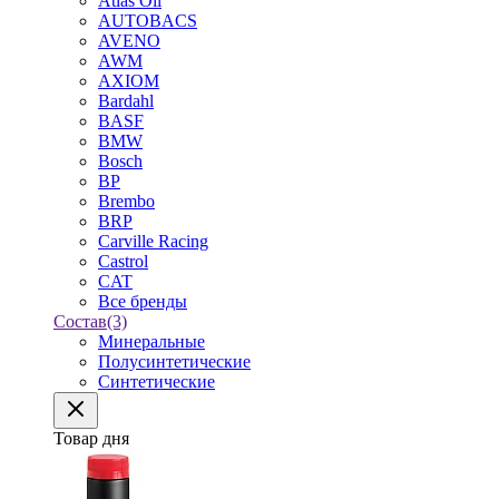
Atlas Oil
AUTOBACS
AVENO
AWM
AXIOM
Bardahl
BASF
BMW
Bosch
BP
Brembo
BRP
Carville Racing
Castrol
CAT
Все бренды
Состав
(3)
Минеральные
Полусинтетические
Синтетические
Товар дня