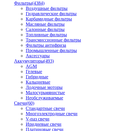
Фильтры
(4384)
Воздушные фильтры
Гидравлические фильтры
Карбамидные фильтры
Масляные фильтры
Салонные фильтры
Топливные фильтры
Трансмиссионные фильтры
Фильтры антифриза
Промышленные фильтры
Аксессуары
Аккумуляторы
(493)
AGM
Гелевые
Гибридные
Кальциевые
Лодочные моторы
Малосурьмянистые
Необслуживаемые
Свечи
(60)
Стандартные свечи
Многоэлектродные свечи
V-паз свечи
Иридиевые свечи
Платиновые свечи