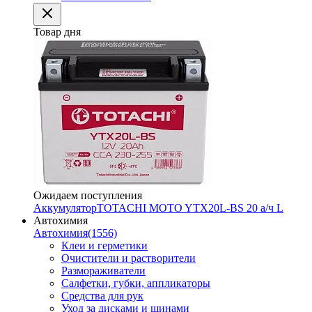
Товар дня
Ожидаем поступления
Аккумулятор
TOTACHI MOTO YTX20L-BS 20 а/ч L
Автохимия
Автохимия
(1556)
Клеи и герметики
Очистители и растворители
Размораживатели
Салфетки, губки, аппликаторы
Средства для рук
Уход за дисками и шинами