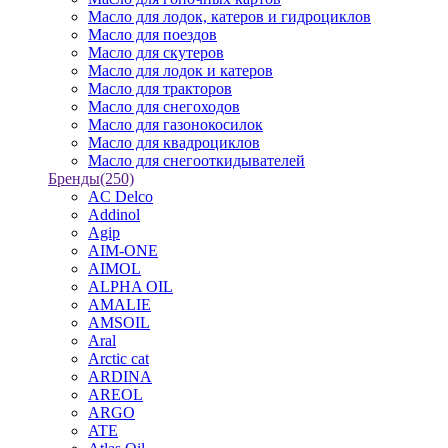
Масло для лодок, катеров и гидроциклов
Масло для поездов
Масло для скутеров
Масло для лодок и катеров
Масло для тракторов
Масло для снегоходов
Масло для газонокосилок
Масло для квадроциклов
Масло для снегооткидывателей
Бренды
(250)
AC Delco
Addinol
Agip
AIM-ONE
AIMOL
ALPHA OIL
AMALIE
AMSOIL
Aral
Arctic cat
ARDINA
AREOL
ARGO
ATE