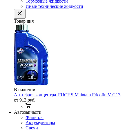
Тормозные жидкости
Иные технические жидкости
Товар дня
В наличии
Антифриз концентрат
FUCHS Maintain Fricofin V G13
от 913
руб.
Автозапчасти
Фильтры
Аккумуляторы
Свечи