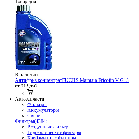
Товар дня
В наличии
Антифриз концентрат
FUCHS Maintain Fricofin V G13
от 913
руб.
Автозапчасти
Фильтры
Аккумуляторы
Свечи
Фильтры
(4384)
Воздушные фильтры
Гидравлические фильтры
Карбамидные фильтры