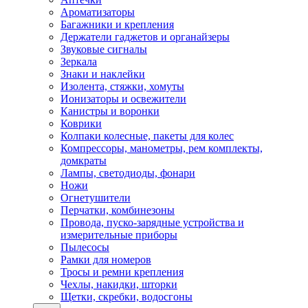
Ароматизаторы
Багажники и крепления
Держатели гаджетов и органайзеры
Звуковые сигналы
Зеркала
Знаки и наклейки
Изолента, стяжки, хомуты
Ионизаторы и освежители
Канистры и воронки
Коврики
Колпаки колесные, пакеты для колес
Компрессоры, манометры, рем комплекты,
домкраты
Лампы, светодиоды, фонари
Ножи
Огнетушители
Перчатки, комбинезоны
Провода, пуско-зарядные устройства и
измерительные приборы
Пылесосы
Рамки для номеров
Тросы и ремни крепления
Чехлы, накидки, шторки
Щетки, скребки, водосгоны