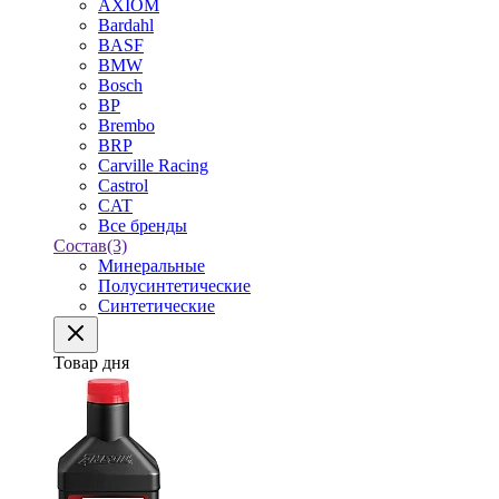
AXIOM
Bardahl
BASF
BMW
Bosch
BP
Brembo
BRP
Carville Racing
Castrol
CAT
Все бренды
Состав
(3)
Минеральные
Полусинтетические
Синтетические
Товар дня