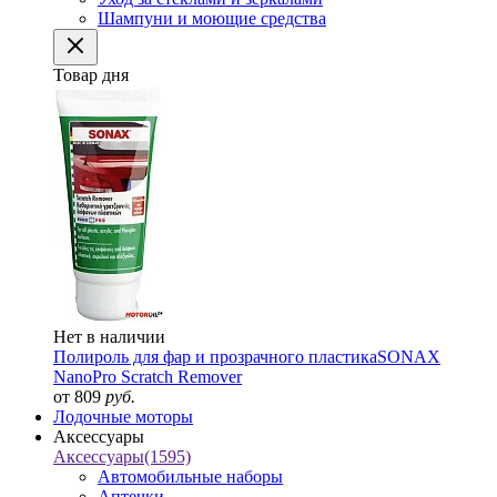
Шампуни и моющие средства
Товар дня
Нет в наличии
Полироль для фар и прозрачного пластика
SONAX
NanoPro Scratch Remover
от 809
руб.
Лодочные моторы
Аксессуары
Аксессуары
(1595)
Автомобильные наборы
Аптечки