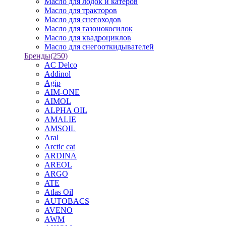
Масло для лодок и катеров
Масло для тракторов
Масло для снегоходов
Масло для газонокосилок
Масло для квадроциклов
Масло для снегооткидывателей
Бренды
(250)
AC Delco
Addinol
Agip
AIM-ONE
AIMOL
ALPHA OIL
AMALIE
AMSOIL
Aral
Arctic cat
ARDINA
AREOL
ARGO
ATE
Atlas Oil
AUTOBACS
AVENO
AWM