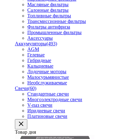
Масляные фильтры
Салонные фильтры
Топливные фильтры
Трансмиссионные фильтры
Фильтры антифриза
Промышленные фильтры
Аксессуары
Аккумуляторы
(493)
AGM
Гелевые
Гибридные
Кальциевые
Лодочные моторы
Малосурьмянистые
Необслуживаемые
Свечи
(60)
Стандартные свечи
Многоэлектродные свечи
V-паз свечи
Иридиевые свечи
Платиновые свечи
Товар дня