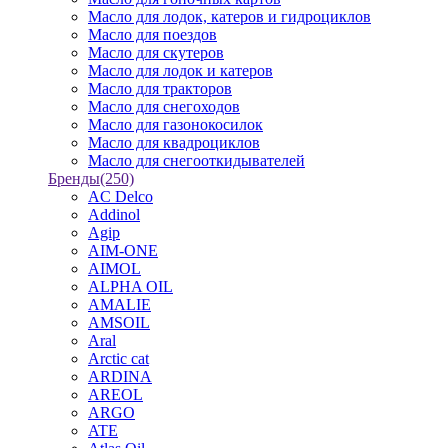
Масло для лодок, катеров и гидроциклов
Масло для поездов
Масло для скутеров
Масло для лодок и катеров
Масло для тракторов
Масло для снегоходов
Масло для газонокосилок
Масло для квадроциклов
Масло для снегооткидывателей
Бренды
(250)
AC Delco
Addinol
Agip
AIM-ONE
AIMOL
ALPHA OIL
AMALIE
AMSOIL
Aral
Arctic cat
ARDINA
AREOL
ARGO
ATE