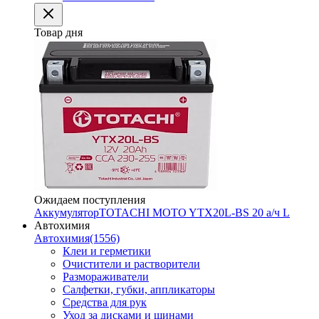
Товар дня
Ожидаем поступления
Аккумулятор
TOTACHI MOTO YTX20L-BS 20 а/ч L
Автохимия
Автохимия
(1556)
Клеи и герметики
Очистители и растворители
Размораживатели
Салфетки, губки, аппликаторы
Средства для рук
Уход за дисками и шинами