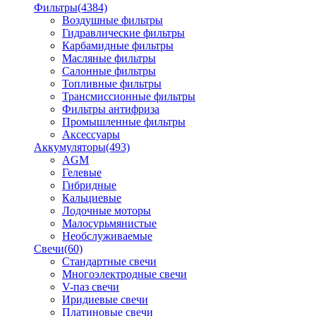
Фильтры
(4384)
Воздушные фильтры
Гидравлические фильтры
Карбамидные фильтры
Масляные фильтры
Салонные фильтры
Топливные фильтры
Трансмиссионные фильтры
Фильтры антифриза
Промышленные фильтры
Аксессуары
Аккумуляторы
(493)
AGM
Гелевые
Гибридные
Кальциевые
Лодочные моторы
Малосурьмянистые
Необслуживаемые
Свечи
(60)
Стандартные свечи
Многоэлектродные свечи
V-паз свечи
Иридиевые свечи
Платиновые свечи