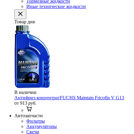
Тормозные жидкости
Иные технические жидкости
Товар дня
В наличии
Антифриз концентрат
FUCHS Maintain Fricofin V G13
от 913
руб.
Автозапчасти
Фильтры
Аккумуляторы
Свечи