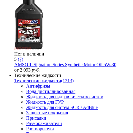
Нет в наличии
5
(7)
AMSOIL Signature Series Synthetic Motor Oil 5W-30
от 2 093
руб.
Технические жидкости
Технические жидкости
(1213)
Антифризы
Вода дистиллированная
Жидкость для гидравлических систем
Жидкость для ГУР
Жидкость для систем SCR / AdBlue
Защитные покрытия
Присадки
Размораживатели
Растворители