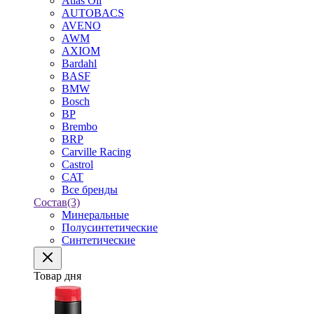
Atlas Oil
AUTOBACS
AVENO
AWM
AXIOM
Bardahl
BASF
BMW
Bosch
BP
Brembo
BRP
Carville Racing
Castrol
CAT
Все бренды
Состав
(3)
Минеральные
Полусинтетические
Синтетические
Товар дня