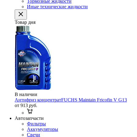
Тормозные жидкости
Иные технические жидкости
Товар дня
В наличии
Антифриз концентрат
FUCHS Maintain Fricofin V G13
от 913
руб.
Автозапчасти
Фильтры
Аккумуляторы
Свечи