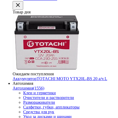
Товар дня
Ожидаем поступления
Аккумулятор
TOTACHI MOTO YTX20L-BS 20 а/ч L
Автохимия
Автохимия
(1556)
Клеи и герметики
Очистители и растворители
Размораживатели
Салфетки, губки, аппликаторы
Средства для рук
Уход за дисками и шинами