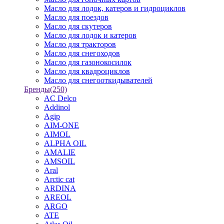
Масло для лодок, катеров и гидроциклов
Масло для поездов
Масло для скутеров
Масло для лодок и катеров
Масло для тракторов
Масло для снегоходов
Масло для газонокосилок
Масло для квадроциклов
Масло для снегооткидывателей
Бренды
(250)
AC Delco
Addinol
Agip
AIM-ONE
AIMOL
ALPHA OIL
AMALIE
AMSOIL
Aral
Arctic cat
ARDINA
AREOL
ARGO
ATE