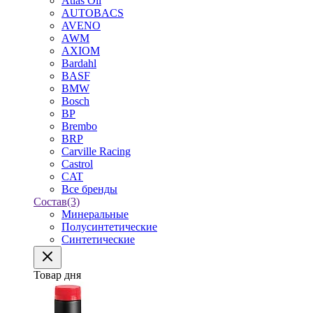
Atlas Oil
AUTOBACS
AVENO
AWM
AXIOM
Bardahl
BASF
BMW
Bosch
BP
Brembo
BRP
Carville Racing
Castrol
CAT
Все бренды
Состав
(3)
Минеральные
Полусинтетические
Синтетические
Товар дня