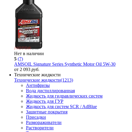
Нет в наличии
5
(7)
AMSOIL Signature Series Synthetic Motor Oil 5W-30
от 2 093
руб.
Технические жидкости
Технические жидкости
(1213)
Антифризы
Вода дистиллированная
Жидкость для гидравлических систем
Жидкость для ГУР
Жидкость для систем SCR / AdBlue
Защитные покрытия
Присадки
Размораживатели
Растворители