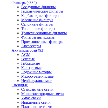
Фильтры
(4384)
Воздушные фильтры
Гидравлические фильтры
Карбамидные фильтры
Масляные фильтры
Салонные фильтры
Топливные фильтры
Трансмиссионные фильтры
Фильтры антифриза
Промышленные фильтры
Аксессуары
Аккумуляторы
(493)
AGM
Гелевые
Гибридные
Кальциевые
Лодочные моторы
Малосурьмянистые
Необслуживаемые
Свечи
(60)
Стандартные свечи
Многоэлектродные свечи
V-паз свечи
Иридиевые свечи
Платиновые свечи