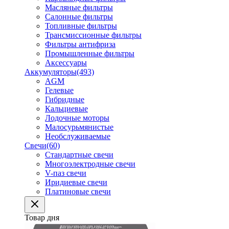
Масляные фильтры
Салонные фильтры
Топливные фильтры
Трансмиссионные фильтры
Фильтры антифриза
Промышленные фильтры
Аксессуары
Аккумуляторы
(493)
AGM
Гелевые
Гибридные
Кальциевые
Лодочные моторы
Малосурьмянистые
Необслуживаемые
Свечи
(60)
Стандартные свечи
Многоэлектродные свечи
V-паз свечи
Иридиевые свечи
Платиновые свечи
Товар дня