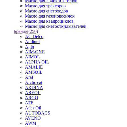
Масло для лодок и катеров
Масло для тракторов
Масло для снегоходов
Масло для газонокосилок
Масло для квадроциклов
Масло для снегооткидывателей
Бренды
(250)
AC Delco
Addinol
Agip
AIM-ONE
AIMOL
ALPHA OIL
AMALIE
AMSOIL
Aral
Arctic cat
ARDINA
AREOL
ARGO
ATE
Atlas Oil
AUTOBACS
AVENO
AWM