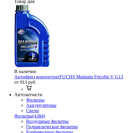
Товар дня
В наличии
Антифриз концентрат
FUCHS Maintain Fricofin V G13
от 913
руб.
Автозапчасти
Фильтры
Аккумуляторы
Свечи
Фильтры
(4384)
Воздушные фильтры
Гидравлические фильтры
Карбамидные фильтры