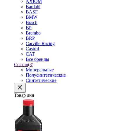
AXIOM
Bardahl
BASF
BMW
Bosch
BP
Brembo
BRP
Carville Racing
Castrol
CAT
Все бренды
Состав
(3)
Минеральные
Полусинтетические
Синтетические
Товар дня