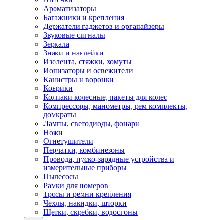
Ароматизаторы
Багажники и крепления
Держатели гаджетов и органайзеры
Звуковые сигналы
Зеркала
Знаки и наклейки
Изолента, стяжки, хомуты
Ионизаторы и освежители
Канистры и воронки
Коврики
Колпаки колесные, пакеты для колес
Компрессоры, манометры, рем комплекты,
домкраты
Лампы, светодиоды, фонари
Ножи
Огнетушители
Перчатки, комбинезоны
Провода, пуско-зарядные устройства и
измерительные приборы
Пылесосы
Рамки для номеров
Тросы и ремни крепления
Чехлы, накидки, шторки
Щетки, скребки, водосгоны