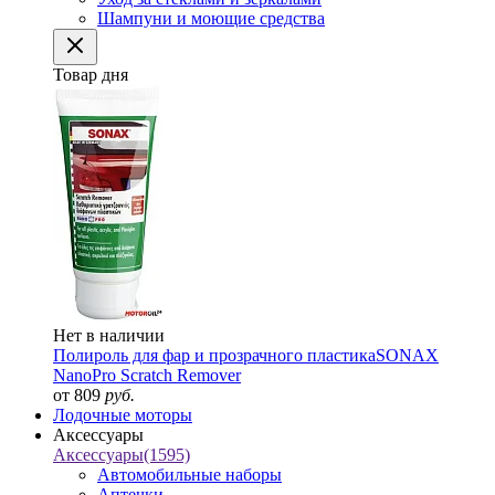
Шампуни и моющие средства
Товар дня
Нет в наличии
Полироль для фар и прозрачного пластика
SONAX
NanoPro Scratch Remover
от 809
руб.
Лодочные моторы
Аксессуары
Аксессуары
(1595)
Автомобильные наборы
Аптечки