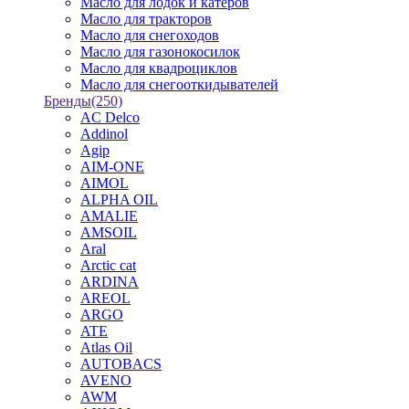
Масло для лодок и катеров
Масло для тракторов
Масло для снегоходов
Масло для газонокосилок
Масло для квадроциклов
Масло для снегооткидывателей
Бренды
(250)
AC Delco
Addinol
Agip
AIM-ONE
AIMOL
ALPHA OIL
AMALIE
AMSOIL
Aral
Arctic cat
ARDINA
AREOL
ARGO
ATE
Atlas Oil
AUTOBACS
AVENO
AWM