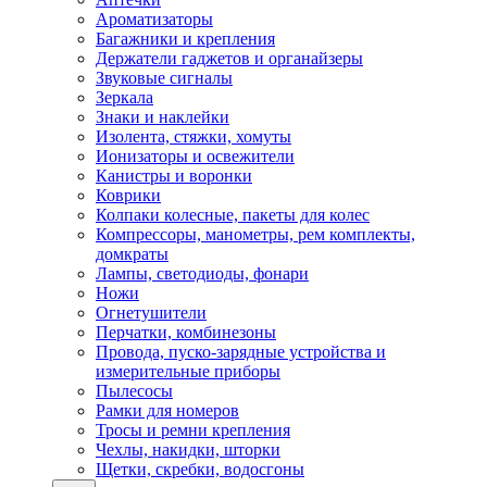
Ароматизаторы
Багажники и крепления
Держатели гаджетов и органайзеры
Звуковые сигналы
Зеркала
Знаки и наклейки
Изолента, стяжки, хомуты
Ионизаторы и освежители
Канистры и воронки
Коврики
Колпаки колесные, пакеты для колес
Компрессоры, манометры, рем комплекты,
домкраты
Лампы, светодиоды, фонари
Ножи
Огнетушители
Перчатки, комбинезоны
Провода, пуско-зарядные устройства и
измерительные приборы
Пылесосы
Рамки для номеров
Тросы и ремни крепления
Чехлы, накидки, шторки
Щетки, скребки, водосгоны