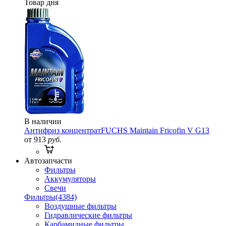
Товар дня
В наличии
Антифриз концентрат
FUCHS Maintain Fricofin V G13
от 913
руб.
Автозапчасти
Фильтры
Аккумуляторы
Свечи
Фильтры
(4384)
Воздушные фильтры
Гидравлические фильтры
Карбамидные фильтры