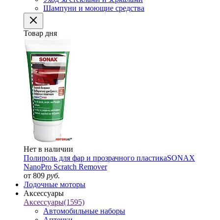
Шампуни и моющие средства
Товар дня
Нет в наличии
Полироль для фар и прозрачного пластика
SONAX
NanoPro Scratch Remover
от 809
руб.
Лодочные моторы
Аксессуары
Аксессуары
(1595)
Автомобильные наборы
Аптечки