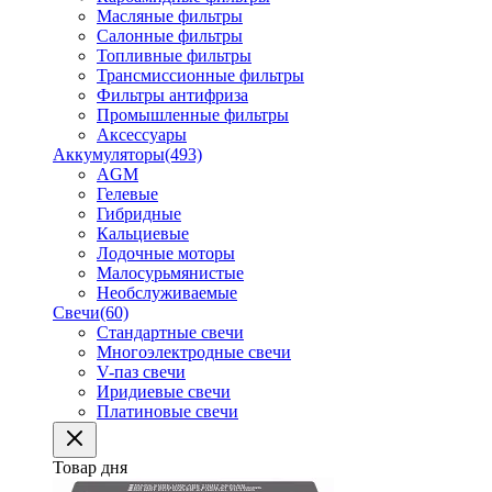
Масляные фильтры
Салонные фильтры
Топливные фильтры
Трансмиссионные фильтры
Фильтры антифриза
Промышленные фильтры
Аксессуары
Аккумуляторы
(493)
AGM
Гелевые
Гибридные
Кальциевые
Лодочные моторы
Малосурьмянистые
Необслуживаемые
Свечи
(60)
Стандартные свечи
Многоэлектродные свечи
V-паз свечи
Иридиевые свечи
Платиновые свечи
Товар дня