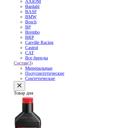
AXIOM
Bardahl
BASF
BMW
Bosch
BP
Brembo
BRP
Carville Racing
Castrol
CAT
Все бренды
Состав
(3)
Минеральные
Полусинтетические
Синтетические
Товар дня