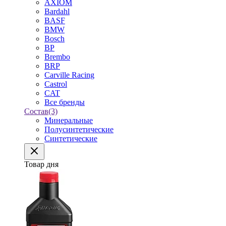
AXIOM
Bardahl
BASF
BMW
Bosch
BP
Brembo
BRP
Carville Racing
Castrol
CAT
Все бренды
Состав
(3)
Минеральные
Полусинтетические
Синтетические
Товар дня