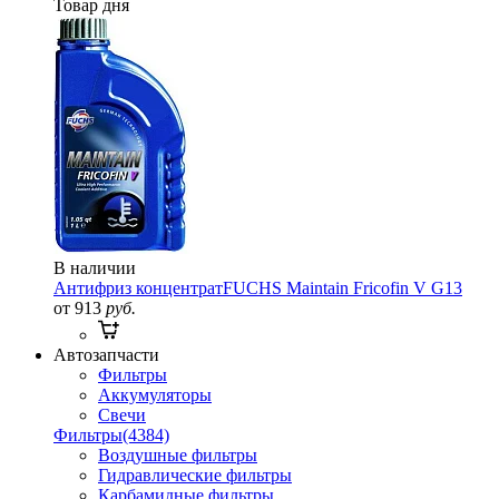
Товар дня
В наличии
Антифриз концентрат
FUCHS Maintain Fricofin V G13
от 913
руб.
Автозапчасти
Фильтры
Аккумуляторы
Свечи
Фильтры
(4384)
Воздушные фильтры
Гидравлические фильтры
Карбамидные фильтры