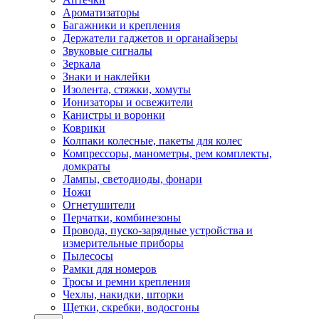
Ароматизаторы
Багажники и крепления
Держатели гаджетов и органайзеры
Звуковые сигналы
Зеркала
Знаки и наклейки
Изолента, стяжки, хомуты
Ионизаторы и освежители
Канистры и воронки
Коврики
Колпаки колесные, пакеты для колес
Компрессоры, манометры, рем комплекты,
домкраты
Лампы, светодиоды, фонари
Ножи
Огнетушители
Перчатки, комбинезоны
Провода, пуско-зарядные устройства и
измерительные приборы
Пылесосы
Рамки для номеров
Тросы и ремни крепления
Чехлы, накидки, шторки
Щетки, скребки, водосгоны