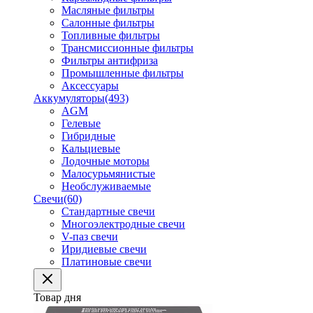
Масляные фильтры
Салонные фильтры
Топливные фильтры
Трансмиссионные фильтры
Фильтры антифриза
Промышленные фильтры
Аксессуары
Аккумуляторы
(493)
AGM
Гелевые
Гибридные
Кальциевые
Лодочные моторы
Малосурьмянистые
Необслуживаемые
Свечи
(60)
Стандартные свечи
Многоэлектродные свечи
V-паз свечи
Иридиевые свечи
Платиновые свечи
Товар дня