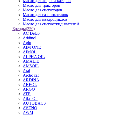
Масло для лодок и катеров
Масло для тракторов
Масло для снегоходов
Масло для газонокосилок
Масло для квадроциклов
Масло для снегооткидывателей
Бренды
(250)
AC Delco
Addinol
Agip
AIM-ONE
AIMOL
ALPHA OIL
AMALIE
AMSOIL
Aral
Arctic cat
ARDINA
AREOL
ARGO
ATE
Atlas Oil
AUTOBACS
AVENO
AWM