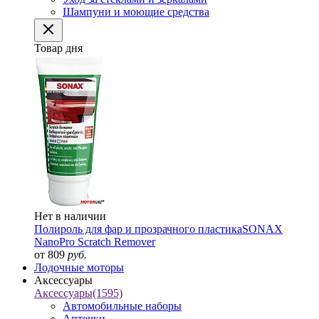
Шампуни и моющие средства
Товар дня
Нет в наличии
Полироль для фар и прозрачного пластика
SONAX
NanoPro Scratch Remover
от 809
руб.
Лодочные моторы
Аксессуары
Аксессуары
(1595)
Автомобильные наборы
Аптечки