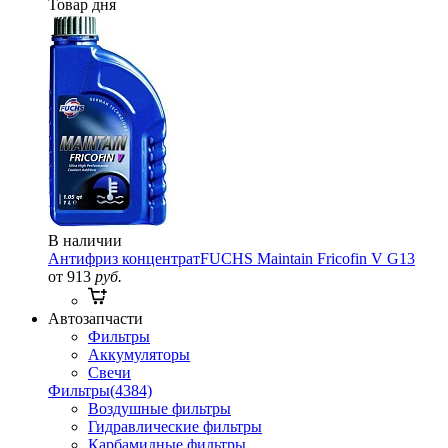
Товар дня
В наличии
Антифриз концентрат
FUCHS Maintain Fricofin V G13
от 913
руб.
Автозапчасти
Фильтры
Аккумуляторы
Свечи
Фильтры
(4384)
Воздушные фильтры
Гидравлические фильтры
Карбамидные фильтры