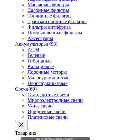
Масляные фильтры
Салонные фильтры
Топливные фильтры
Трансмиссионные фильтры
Фильтры антифриза
Промышленные фильтры
Аксессуары
Аккумуляторы
(493)
AGM
Гелевые
Гибридные
Кальциевые
Лодочные моторы
Малосурьмянистые
Необслуживаемые
Свечи
(60)
Стандартные свечи
Многоэлектродные свечи
V-паз свечи
Иридиевые свечи
Платиновые свечи
Товар дня