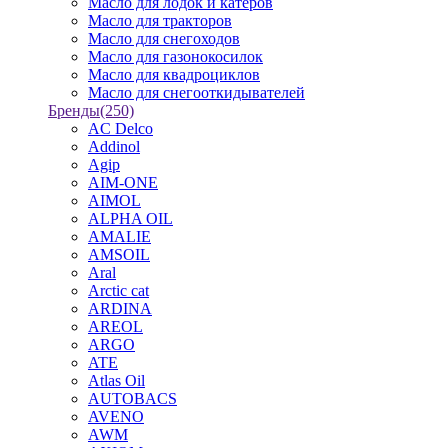
Масло для лодок и катеров
Масло для тракторов
Масло для снегоходов
Масло для газонокосилок
Масло для квадроциклов
Масло для снегооткидывателей
Бренды
(250)
AC Delco
Addinol
Agip
AIM-ONE
AIMOL
ALPHA OIL
AMALIE
AMSOIL
Aral
Arctic cat
ARDINA
AREOL
ARGO
ATE
Atlas Oil
AUTOBACS
AVENO
AWM