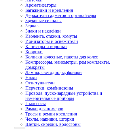
Ароматизаторы
Багажники и крепления
Держатели гаджетов и органайзеры
Звуковые сигналы
Зеркала
Знаки и наклейки
Изолента, стяжки, хомуты
Ионизаторы и освежители
Канистры и воронки
Коврики
Колпаки колесные, пакеты для колес
Компрессоры, манометры, рем комплекты,
домкраты
Лампы, светодиоды, фонари
Ножи
Огнетушители
Перчатки, комбинезоны
Провода, пуско-зарядные устройства и
измерительные приборы
Пылесосы
Рамки для номеров
Тросы и ремни крепления
Чехлы, накидки, шторки
Щетки, скребки, водосгоны