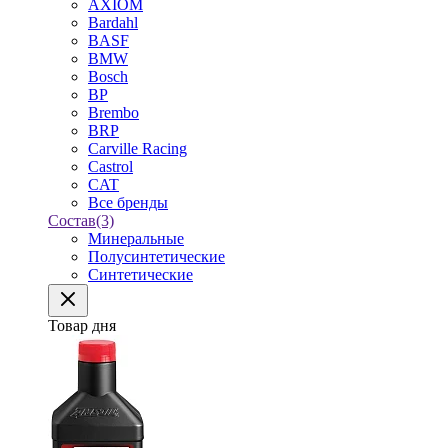
AXIOM
Bardahl
BASF
BMW
Bosch
BP
Brembo
BRP
Carville Racing
Castrol
CAT
Все бренды
Состав
(3)
Минеральные
Полусинтетические
Синтетические
Товар дня