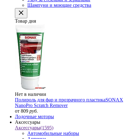
Шампуни и моющие средства
Товар дня
Нет в наличии
Полироль для фар и прозрачного пластика
SONAX
NanoPro Scratch Remover
от 809
руб.
Лодочные моторы
Аксессуары
Аксессуары
(1595)
Автомобильные наборы
Аптечки