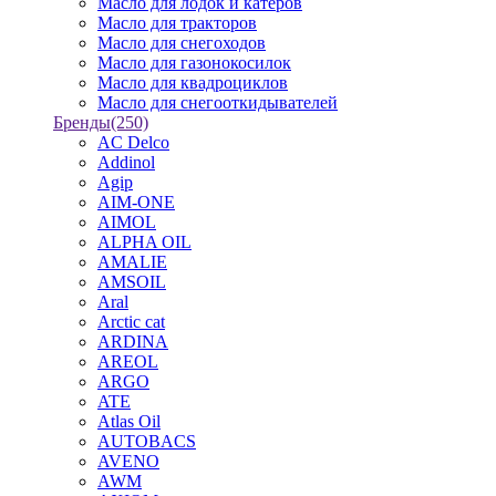
Масло для лодок и катеров
Масло для тракторов
Масло для снегоходов
Масло для газонокосилок
Масло для квадроциклов
Масло для снегооткидывателей
Бренды
(250)
AC Delco
Addinol
Agip
AIM-ONE
AIMOL
ALPHA OIL
AMALIE
AMSOIL
Aral
Arctic cat
ARDINA
AREOL
ARGO
ATE
Atlas Oil
AUTOBACS
AVENO
AWM