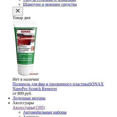
Шампуни и моющие средства
Товар дня
Нет в наличии
Полироль для фар и прозрачного пластика
SONAX
NanoPro Scratch Remover
от 809
руб.
Лодочные моторы
Аксессуары
Аксессуары
(1595)
Автомобильные наборы
Аптечки