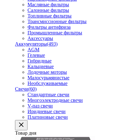
Масляные фильтры
Салонные фильтры
Топливные фильтры
Трансмиссионные фильтры
Фильтры антифриза
Промышленные фильтры
Аксессуары
Аккумуляторы
(493)
AGM
Гелевые
Гибридные
Кальциевые
Лодочные моторы
Малосурьмянистые
Необслуживаемые
Свечи
(60)
Стандартные свечи
Многоэлектродные свечи
V-паз свечи
Иридиевые свечи
Платиновые свечи
Товар дня