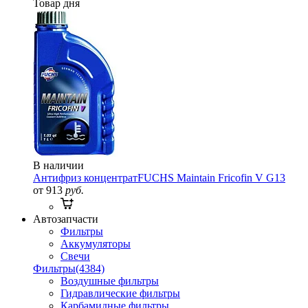
Товар дня
В наличии
Антифриз концентрат
FUCHS Maintain Fricofin V G13
от 913
руб.
Автозапчасти
Фильтры
Аккумуляторы
Свечи
Фильтры
(4384)
Воздушные фильтры
Гидравлические фильтры
Карбамидные фильтры