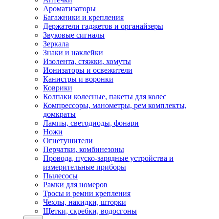
Ароматизаторы
Багажники и крепления
Держатели гаджетов и органайзеры
Звуковые сигналы
Зеркала
Знаки и наклейки
Изолента, стяжки, хомуты
Ионизаторы и освежители
Канистры и воронки
Коврики
Колпаки колесные, пакеты для колес
Компрессоры, манометры, рем комплекты,
домкраты
Лампы, светодиоды, фонари
Ножи
Огнетушители
Перчатки, комбинезоны
Провода, пуско-зарядные устройства и
измерительные приборы
Пылесосы
Рамки для номеров
Тросы и ремни крепления
Чехлы, накидки, шторки
Щетки, скребки, водосгоны