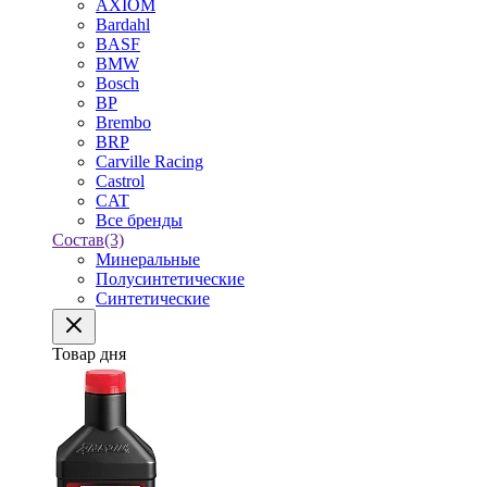
AXIOM
Bardahl
BASF
BMW
Bosch
BP
Brembo
BRP
Carville Racing
Castrol
CAT
Все бренды
Состав
(3)
Минеральные
Полусинтетические
Синтетические
Товар дня