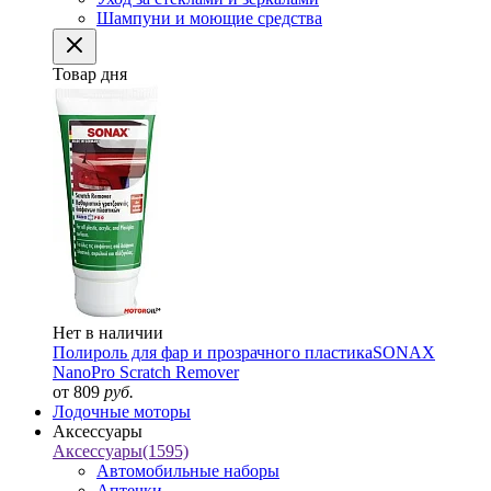
Шампуни и моющие средства
Товар дня
Нет в наличии
Полироль для фар и прозрачного пластика
SONAX
NanoPro Scratch Remover
от 809
руб.
Лодочные моторы
Аксессуары
Аксессуары
(1595)
Автомобильные наборы
Аптечки