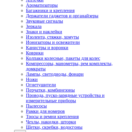
Ароматизаторы
Багажники и крепления
Держатели гаджетов и органайзеры
Звуковые сигналы
Зеркала
Знаки и наклейки
Изолента, стяжки, хомуты
Ионизаторы и освежители
Канистры и воронки
Коврики
Колпаки колесные, пакеты для колес
Компрессоры, манометры, рем комплекты,
домкраты
Лампы, светодиоды, фонари
Ножи
Огнетушители
Перчатки, комбинезоны
Провода, пуско-зарядные устройства и
измерительные приборы
Пылесосы
Рамки для номеров
Тросы и ремни крепления
Чехлы, накидки, шторки
Щетки, скребки, водосгоны