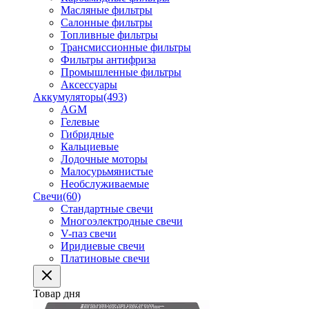
Масляные фильтры
Салонные фильтры
Топливные фильтры
Трансмиссионные фильтры
Фильтры антифриза
Промышленные фильтры
Аксессуары
Аккумуляторы
(493)
AGM
Гелевые
Гибридные
Кальциевые
Лодочные моторы
Малосурьмянистые
Необслуживаемые
Свечи
(60)
Стандартные свечи
Многоэлектродные свечи
V-паз свечи
Иридиевые свечи
Платиновые свечи
Товар дня