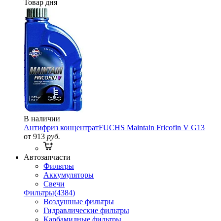
Товар дня
В наличии
Антифриз концентрат
FUCHS Maintain Fricofin V G13
от 913
руб.
Автозапчасти
Фильтры
Аккумуляторы
Свечи
Фильтры
(4384)
Воздушные фильтры
Гидравлические фильтры
Карбамидные фильтры