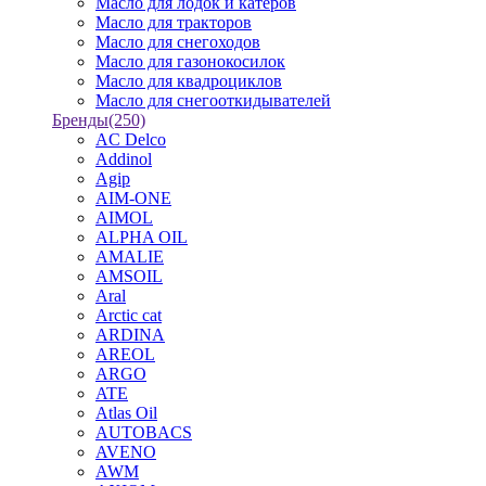
Масло для лодок и катеров
Масло для тракторов
Масло для снегоходов
Масло для газонокосилок
Масло для квадроциклов
Масло для снегооткидывателей
Бренды
(250)
AC Delco
Addinol
Agip
AIM-ONE
AIMOL
ALPHA OIL
AMALIE
AMSOIL
Aral
Arctic cat
ARDINA
AREOL
ARGO
ATE
Atlas Oil
AUTOBACS
AVENO
AWM