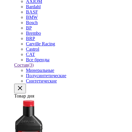
AXIOM
Bardahl
BASF
BMW
Bosch
BP
Brembo
BRP
Carville Racing
Castrol
CAT
Все бренды
Состав
(3)
Минеральные
Полусинтетические
Синтетические
Товар дня