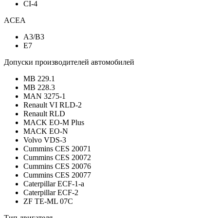
CI-4
ACEA
A3/B3
E7
Допуски производителей автомобилей
MB 229.1
MB 228.3
MAN 3275-1
Renault VI RLD-2
Renault RLD
MACK EO-M Plus
MACK EO-N
Volvo VDS-3
Cummins CES 20071
Cummins CES 20072
Cummins CES 20076
Cummins CES 20077
Caterpillar ECF-1-a
Caterpillar ECF-2
ZF TE-ML 07C
Тип двигателя