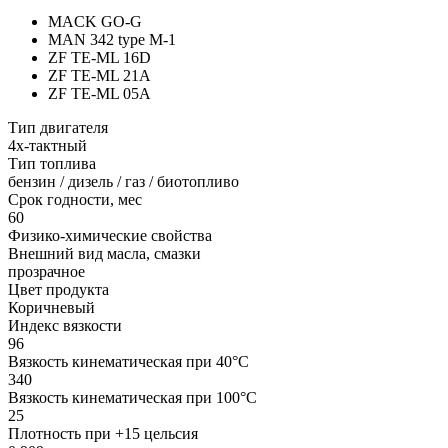
MACK GO-G
MAN 342 type M-1
ZF TE-ML 16D
ZF TE-ML 21A
ZF TE-ML 05A
Тип двигателя
4х-тактный
Тип топлива
бензин / дизель / газ / биотопливо
Срок годности, мес
60
Физико-химические свойства
Внешний вид масла, смазки
прозрачное
Цвет продукта
Коричневый
Индекс вязкости
96
Вязкость кинематическая при 40°С
340
Вязкость кинематическая при 100°С
25
Плотность при +15 цельсия