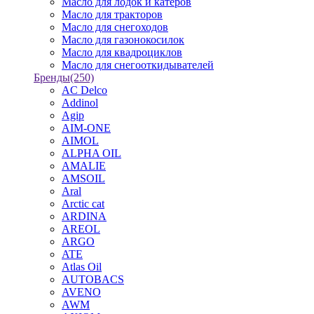
Масло для лодок и катеров
Масло для тракторов
Масло для снегоходов
Масло для газонокосилок
Масло для квадроциклов
Масло для снегооткидывателей
Бренды
(250)
AC Delco
Addinol
Agip
AIM-ONE
AIMOL
ALPHA OIL
AMALIE
AMSOIL
Aral
Arctic cat
ARDINA
AREOL
ARGO
ATE
Atlas Oil
AUTOBACS
AVENO
AWM