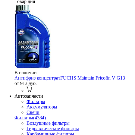
Товар дня
В наличии
Антифриз концентрат
FUCHS Maintain Fricofin V G13
от 913
руб.
Автозапчасти
Фильтры
Аккумуляторы
Свечи
Фильтры
(4384)
Воздушные фильтры
Гидравлические фильтры
Карбамидные фильтры