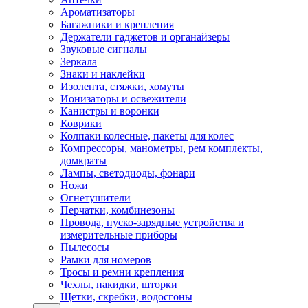
Ароматизаторы
Багажники и крепления
Держатели гаджетов и органайзеры
Звуковые сигналы
Зеркала
Знаки и наклейки
Изолента, стяжки, хомуты
Ионизаторы и освежители
Канистры и воронки
Коврики
Колпаки колесные, пакеты для колес
Компрессоры, манометры, рем комплекты,
домкраты
Лампы, светодиоды, фонари
Ножи
Огнетушители
Перчатки, комбинезоны
Провода, пуско-зарядные устройства и
измерительные приборы
Пылесосы
Рамки для номеров
Тросы и ремни крепления
Чехлы, накидки, шторки
Щетки, скребки, водосгоны