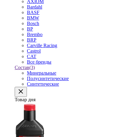
AXIOM
Bardahl
BASF
BMW
Bosch
BP
Brembo
BRP
Carville Racing
Castrol
CAT
Все бренды
Состав
(3)
Минеральные
Полусинтетические
Синтетические
Товар дня