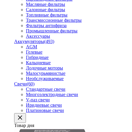
Масляные фильтры
Салонные фильтры
Топливные фильтры
Трансмиссионные фильтры
Фильтры антифриза
Промышленные фильтры
Аксессуары
Аккумуляторы
(493)
AGM
Гелевые
Гибридные
Кальциевые
Лодочные моторы
Малосурьмянистые
Необслуживаемые
Свечи
(60)
Стандартные свечи
Многоэлектродные свечи
V-паз свечи
Иридиевые свечи
Платиновые свечи
Товар дня