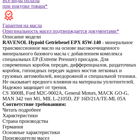
Все виды оплаты
при покупке товара*
Гарантия на масла
Оригинальность масел подтверждается документами*
Описание модели
RAVENOL Hypoid Getriebeoel EPX 85W-140
- минеральное
трансмиссионное масло на основе высокоочищенного
минерального базового масла c добавлением комплекса
специальных EP (Extreme Pressure) присадок. Для
современных коробок передач, дифференциалов, раздаточных
коробок, гипоидных передач задних мостов легковых и
грузовых автомобилей, внедорожной и специальной техники.
Не оказывает вредного влияния на материалы уплотнителей.
Надежно защищает от трения.
CS 3000B, Ford M2C-9002A, General Motors, MACK GO-G,
MAN 342 тип M1, MIL L-2105D, ZF 16D/21A/TE-ML 05A
Соответствие требованиям:
Читать подробнее
Характеристики
Страна производства
Германия
Основные характеристики
Производители масел