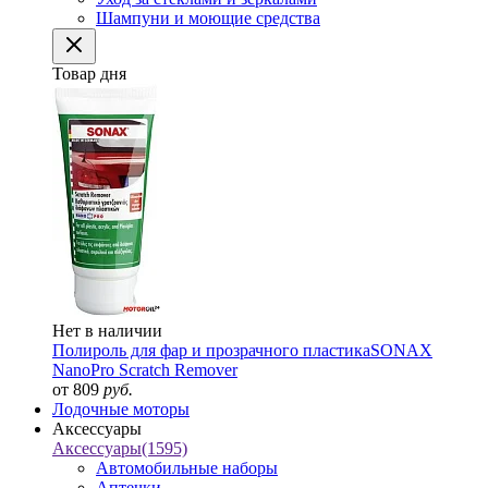
Шампуни и моющие средства
Товар дня
Нет в наличии
Полироль для фар и прозрачного пластика
SONAX
NanoPro Scratch Remover
от 809
руб.
Лодочные моторы
Аксессуары
Аксессуары
(1595)
Автомобильные наборы
Аптечки