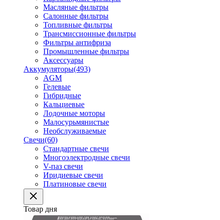
Масляные фильтры
Салонные фильтры
Топливные фильтры
Трансмиссионные фильтры
Фильтры антифриза
Промышленные фильтры
Аксессуары
Аккумуляторы
(493)
AGM
Гелевые
Гибридные
Кальциевые
Лодочные моторы
Малосурьмянистые
Необслуживаемые
Свечи
(60)
Стандартные свечи
Многоэлектродные свечи
V-паз свечи
Иридиевые свечи
Платиновые свечи
Товар дня