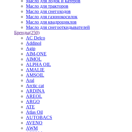
Масло для лодок и катеров
Масло для тракторов
Масло для снегоходов
Масло для газонокосилок
Масло для квадроциклов
Масло для снегооткидывателей
Бренды
(250)
AC Delco
Addinol
Agip
AIM-ONE
AIMOL
ALPHA OIL
AMALIE
AMSOIL
Aral
Arctic cat
ARDINA
AREOL
ARGO
ATE
Atlas Oil
AUTOBACS
AVENO
AWM