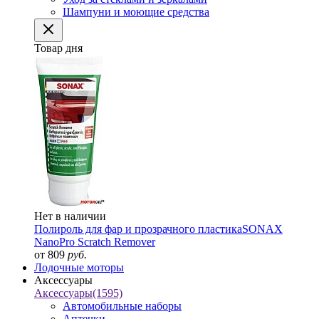
Шампуни и моющие средства
Товар дня
Нет в наличии
Полироль для фар и прозрачного пластика
SONAX
NanoPro Scratch Remover
от 809
руб.
Лодочные моторы
Аксессуары
Аксессуары
(1595)
Автомобильные наборы
Аптечки