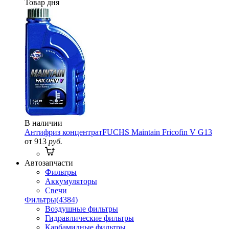
Товар дня
В наличии
Антифриз концентрат
FUCHS Maintain Fricofin V G13
от 913
руб.
Автозапчасти
Фильтры
Аккумуляторы
Свечи
Фильтры
(4384)
Воздушные фильтры
Гидравлические фильтры
Карбамидные фильтры