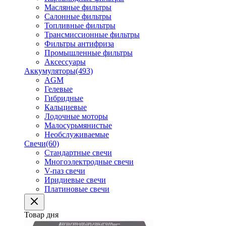
Масляные фильтры
Салонные фильтры
Топливные фильтры
Трансмиссионные фильтры
Фильтры антифриза
Промышленные фильтры
Аксессуары
Аккумуляторы
(493)
AGM
Гелевые
Гибридные
Кальциевые
Лодочные моторы
Малосурьмянистые
Необслуживаемые
Свечи
(60)
Стандартные свечи
Многоэлектродные свечи
V-паз свечи
Иридиевые свечи
Платиновые свечи
Товар дня