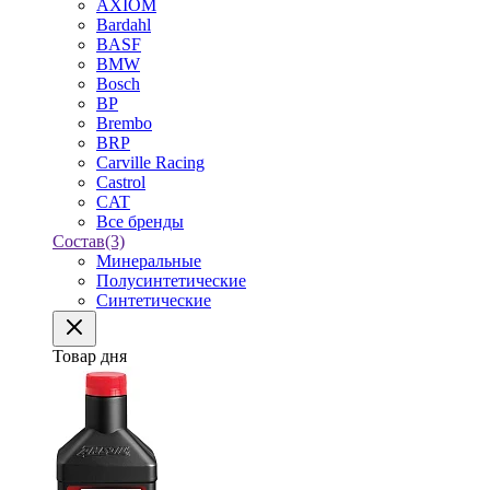
AXIOM
Bardahl
BASF
BMW
Bosch
BP
Brembo
BRP
Carville Racing
Castrol
CAT
Все бренды
Состав
(3)
Минеральные
Полусинтетические
Синтетические
Товар дня