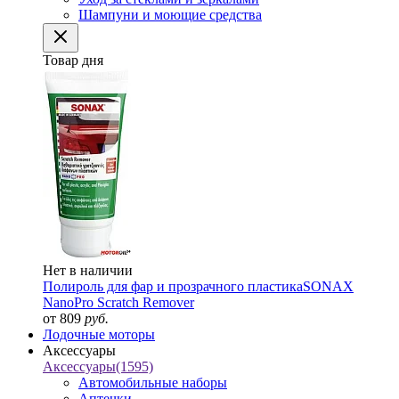
Шампуни и моющие средства
Товар дня
Нет в наличии
Полироль для фар и прозрачного пластика
SONAX
NanoPro Scratch Remover
от 809
руб.
Лодочные моторы
Аксессуары
Аксессуары
(1595)
Автомобильные наборы
Аптечки