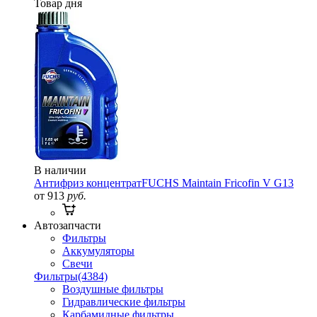
Товар дня
В наличии
Антифриз концентрат
FUCHS Maintain Fricofin V G13
от 913
руб.
Автозапчасти
Фильтры
Аккумуляторы
Свечи
Фильтры
(4384)
Воздушные фильтры
Гидравлические фильтры
Карбамидные фильтры