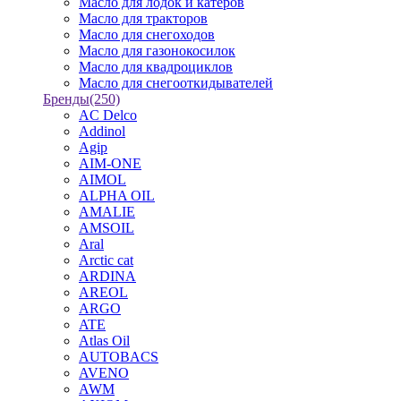
Масло для лодок и катеров
Масло для тракторов
Масло для снегоходов
Масло для газонокосилок
Масло для квадроциклов
Масло для снегооткидывателей
Бренды
(250)
AC Delco
Addinol
Agip
AIM-ONE
AIMOL
ALPHA OIL
AMALIE
AMSOIL
Aral
Arctic cat
ARDINA
AREOL
ARGO
ATE
Atlas Oil
AUTOBACS
AVENO
AWM