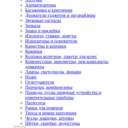
Ароматизаторы
Багажники и крепления
Держатели гаджетов и органайзеры
Звуковые сигналы
Зеркала
Знаки и наклейки
Изолента, стяжки, хомуты
Ионизаторы и освежители
Канистры и воронки
Коврики
Колпаки колесные, пакеты для колес
Компрессоры, манометры, рем комплекты,
домкраты
Лампы, светодиоды, фонари
Ножи
Огнетушители
Перчатки, комбинезоны
Провода, пуско-зарядные устройства и
измерительные приборы
Пылесосы
Рамки для номеров
Тросы и ремни крепления
Чехлы, накидки, шторки
Щетки, скребки, водосгоны