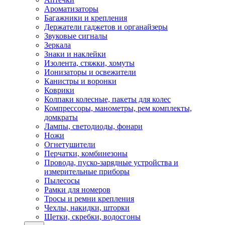
Ароматизаторы
Багажники и крепления
Держатели гаджетов и органайзеры
Звуковые сигналы
Зеркала
Знаки и наклейки
Изолента, стяжки, хомуты
Ионизаторы и освежители
Канистры и воронки
Коврики
Колпаки колесные, пакеты для колес
Компрессоры, манометры, рем комплекты,
домкраты
Лампы, светодиоды, фонари
Ножи
Огнетушители
Перчатки, комбинезоны
Провода, пуско-зарядные устройства и
измерительные приборы
Пылесосы
Рамки для номеров
Тросы и ремни крепления
Чехлы, накидки, шторки
Щетки, скребки, водосгоны