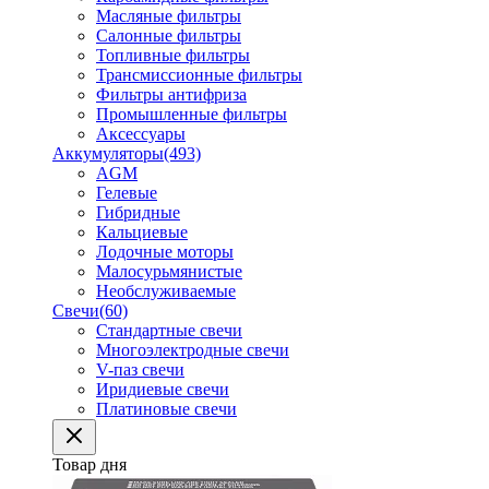
Масляные фильтры
Салонные фильтры
Топливные фильтры
Трансмиссионные фильтры
Фильтры антифриза
Промышленные фильтры
Аксессуары
Аккумуляторы
(493)
AGM
Гелевые
Гибридные
Кальциевые
Лодочные моторы
Малосурьмянистые
Необслуживаемые
Свечи
(60)
Стандартные свечи
Многоэлектродные свечи
V-паз свечи
Иридиевые свечи
Платиновые свечи
Товар дня