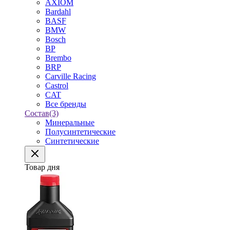
AXIOM
Bardahl
BASF
BMW
Bosch
BP
Brembo
BRP
Carville Racing
Castrol
CAT
Все бренды
Состав
(3)
Минеральные
Полусинтетические
Синтетические
Товар дня