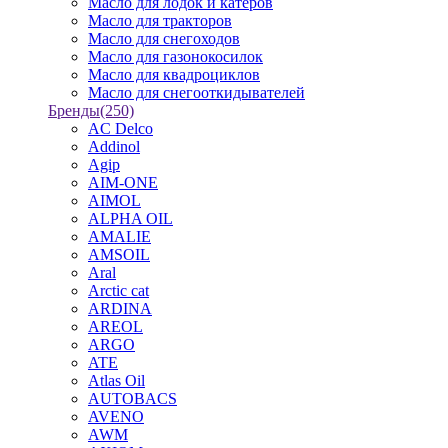
Масло для лодок и катеров
Масло для тракторов
Масло для снегоходов
Масло для газонокосилок
Масло для квадроциклов
Масло для снегооткидывателей
Бренды
(250)
AC Delco
Addinol
Agip
AIM-ONE
AIMOL
ALPHA OIL
AMALIE
AMSOIL
Aral
Arctic cat
ARDINA
AREOL
ARGO
ATE
Atlas Oil
AUTOBACS
AVENO
AWM