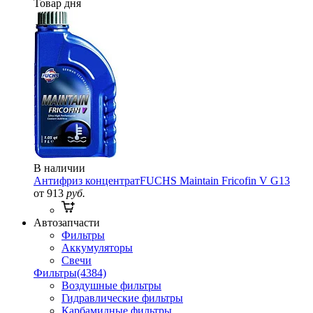
Товар дня
В наличии
Антифриз концентрат
FUCHS Maintain Fricofin V G13
от 913
руб.
Автозапчасти
Фильтры
Аккумуляторы
Свечи
Фильтры
(4384)
Воздушные фильтры
Гидравлические фильтры
Карбамидные фильтры