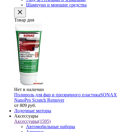
Шампуни и моющие средства
Товар дня
Нет в наличии
Полироль для фар и прозрачного пластика
SONAX
NanoPro Scratch Remover
от 809
руб.
Лодочные моторы
Аксессуары
Аксессуары
(1595)
Автомобильные наборы
Аптечки