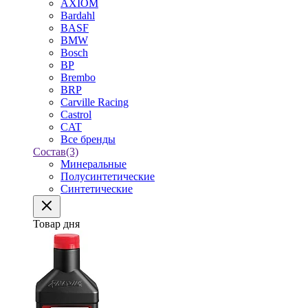
AXIOM
Bardahl
BASF
BMW
Bosch
BP
Brembo
BRP
Carville Racing
Castrol
CAT
Все бренды
Состав
(3)
Минеральные
Полусинтетические
Синтетические
Товар дня