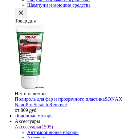
Шампуни и моющие средства
Товар дня
Нет в наличии
Полироль для фар и прозрачного пластика
SONAX
NanoPro Scratch Remover
от 809
руб.
Лодочные моторы
Аксессуары
Аксессуары
(1595)
Автомобильные наборы
Аптечки