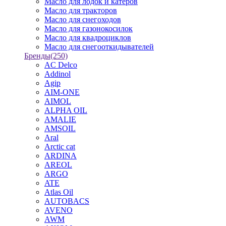
Масло для лодок и катеров
Масло для тракторов
Масло для снегоходов
Масло для газонокосилок
Масло для квадроциклов
Масло для снегооткидывателей
Бренды
(250)
AC Delco
Addinol
Agip
AIM-ONE
AIMOL
ALPHA OIL
AMALIE
AMSOIL
Aral
Arctic cat
ARDINA
AREOL
ARGO
ATE
Atlas Oil
AUTOBACS
AVENO
AWM