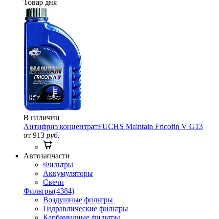
Товар дня
В наличии
Антифриз концентрат
FUCHS Maintain Fricofin V G13
от 913
руб.
Автозапчасти
Фильтры
Аккумуляторы
Свечи
Фильтры
(4384)
Воздушные фильтры
Гидравлические фильтры
Карбамидные фильтры