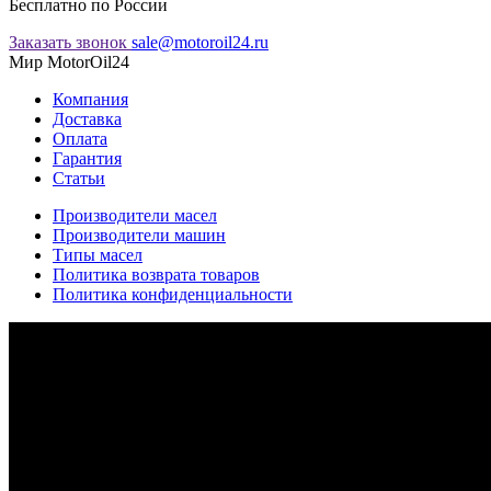
Бесплатно по России
Заказать звонок
sale@motoroil24.ru
Мир MotorOil24
Компания
Доставка
Оплата
Гарантия
Статьи
Производители масел
Производители машин
Типы масел
Политика возврата товаров
Политика конфиденциальности