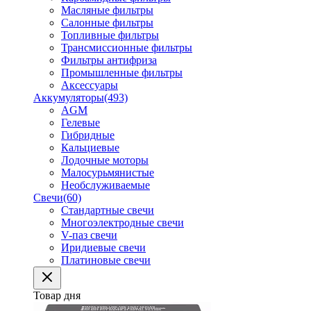
Масляные фильтры
Салонные фильтры
Топливные фильтры
Трансмиссионные фильтры
Фильтры антифриза
Промышленные фильтры
Аксессуары
Аккумуляторы
(493)
AGM
Гелевые
Гибридные
Кальциевые
Лодочные моторы
Малосурьмянистые
Необслуживаемые
Свечи
(60)
Стандартные свечи
Многоэлектродные свечи
V-паз свечи
Иридиевые свечи
Платиновые свечи
Товар дня