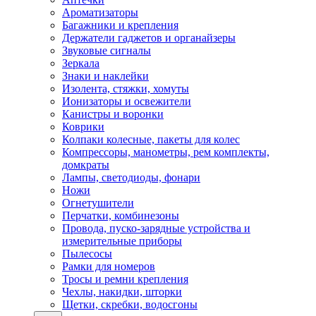
Ароматизаторы
Багажники и крепления
Держатели гаджетов и органайзеры
Звуковые сигналы
Зеркала
Знаки и наклейки
Изолента, стяжки, хомуты
Ионизаторы и освежители
Канистры и воронки
Коврики
Колпаки колесные, пакеты для колес
Компрессоры, манометры, рем комплекты,
домкраты
Лампы, светодиоды, фонари
Ножи
Огнетушители
Перчатки, комбинезоны
Провода, пуско-зарядные устройства и
измерительные приборы
Пылесосы
Рамки для номеров
Тросы и ремни крепления
Чехлы, накидки, шторки
Щетки, скребки, водосгоны