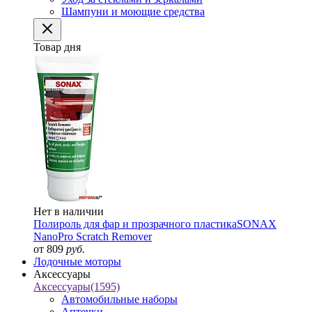
Шампуни и моющие средства
Товар дня
Нет в наличии
Полироль для фар и прозрачного пластика
SONAX
NanoPro Scratch Remover
от 809
руб.
Лодочные моторы
Аксессуары
Аксессуары
(1595)
Автомобильные наборы
Аптечки