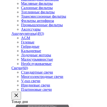
Масляные фильтры
Салонные фильтры
Топливные фильтры
Трансмиссионные фильтры
Фильтры антифриза
Промышленные фильтры
Аксессуары
Аккумуляторы
(493)
AGM
Гелевые
Гибридные
Кальциевые
Лодочные моторы
Малосурьмянистые
Необслуживаемые
Свечи
(60)
Стандартные свечи
Многоэлектродные свечи
V-паз свечи
Иридиевые свечи
Платиновые свечи
Товар дня