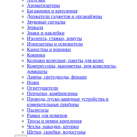
Ароматизаторы
Багажники и крепления
Держатели гаджетов и органайзеры
Звуковые сигналы
Зеркала
Знаки и наклейки
Изолента, стяжки, хомуты
Ионизаторы и освежители
Канистры и воронки
Коврики
Колпаки колесные, пакеты для колес
Компрессоры, манометры, рем комплекты,
домкраты
Лампы, светодиоды, фонари
Ножи
Огнетушители
Перчатки, комбинезоны
Провода, пуско-зарядные устройства и
измерительные приборы
Пылесосы
Рамки для номеров
Тросы и ремни крепления
Чехлы, накидки, шторки
Щетки, скребки, водосгоны