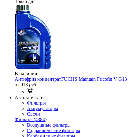
Товар дня
В наличии
Антифриз концентрат
FUCHS Maintain Fricofin V G13
от 913
руб.
Автозапчасти
Фильтры
Аккумуляторы
Свечи
Фильтры
(4384)
Воздушные фильтры
Гидравлические фильтры
Карбамидные фильтры