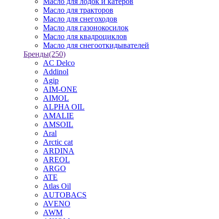
Масло для лодок и катеров
Масло для тракторов
Масло для снегоходов
Масло для газонокосилок
Масло для квадроциклов
Масло для снегооткидывателей
Бренды
(250)
AC Delco
Addinol
Agip
AIM-ONE
AIMOL
ALPHA OIL
AMALIE
AMSOIL
Aral
Arctic cat
ARDINA
AREOL
ARGO
ATE
Atlas Oil
AUTOBACS
AVENO
AWM