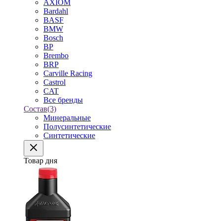
AXIOM
Bardahl
BASF
BMW
Bosch
BP
Brembo
BRP
Carville Racing
Castrol
CAT
Все бренды
Состав
(3)
Минеральные
Полусинтетические
Синтетические
Товар дня