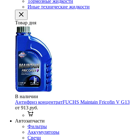
Тормозные жидкости
Иные технические жидкости
Товар дня
В наличии
Антифриз концентрат
FUCHS Maintain Fricofin V G13
от 913
руб.
Автозапчасти
Фильтры
Аккумуляторы
Свечи