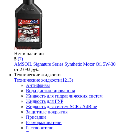
Нет в наличии
5
(7)
AMSOIL Signature Series Synthetic Motor Oil 5W-30
от 2 093
руб.
Технические жидкости
Технические жидкости
(1213)
Антифризы
Вода дистиллированная
Жидкость для гидравлических систем
Жидкость для ГУР
Жидкость для систем SCR / AdBlue
Защитные покрытия
Присадки
Размораживатели
Растворители