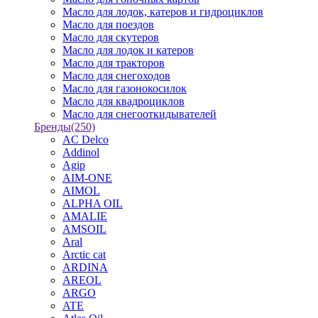
Масло для лодок, катеров и гидроциклов
Масло для поездов
Масло для скутеров
Масло для лодок и катеров
Масло для тракторов
Масло для снегоходов
Масло для газонокосилок
Масло для квадроциклов
Масло для снегооткидывателей
Бренды
(250)
AC Delco
Addinol
Agip
AIM-ONE
AIMOL
ALPHA OIL
AMALIE
AMSOIL
Aral
Arctic cat
ARDINA
AREOL
ARGO
ATE