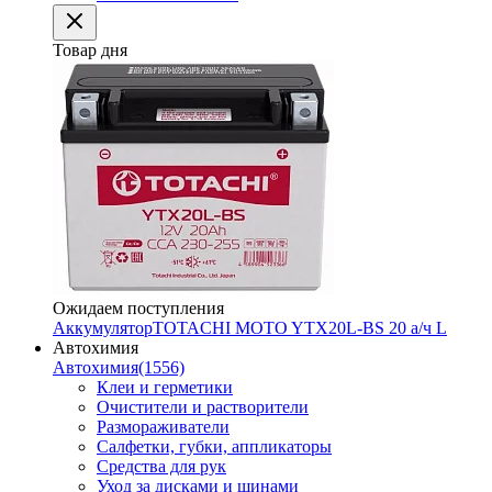
Товар дня
Ожидаем поступления
Аккумулятор
TOTACHI MOTO YTX20L-BS 20 а/ч L
Автохимия
Автохимия
(1556)
Клеи и герметики
Очистители и растворители
Размораживатели
Салфетки, губки, аппликаторы
Средства для рук
Уход за дисками и шинами