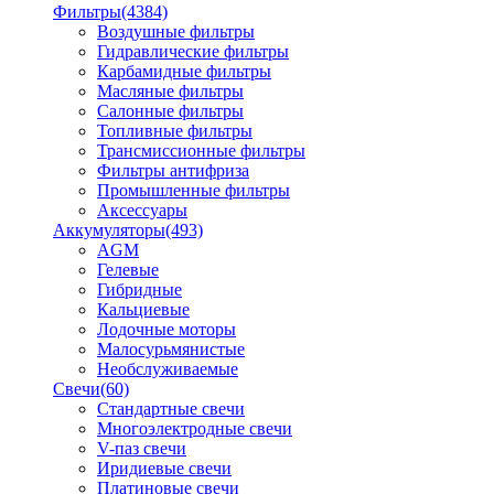
Фильтры
(4384)
Воздушные фильтры
Гидравлические фильтры
Карбамидные фильтры
Масляные фильтры
Салонные фильтры
Топливные фильтры
Трансмиссионные фильтры
Фильтры антифриза
Промышленные фильтры
Аксессуары
Аккумуляторы
(493)
AGM
Гелевые
Гибридные
Кальциевые
Лодочные моторы
Малосурьмянистые
Необслуживаемые
Свечи
(60)
Стандартные свечи
Многоэлектродные свечи
V-паз свечи
Иридиевые свечи
Платиновые свечи