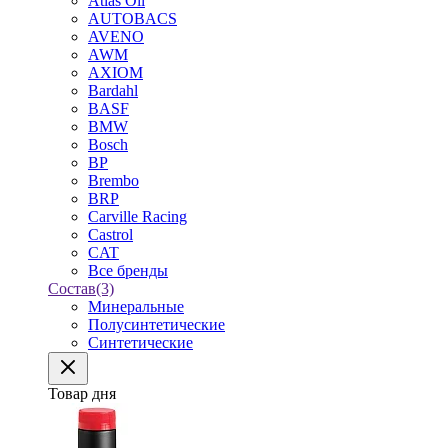
Atlas Oil
AUTOBACS
AVENO
AWM
AXIOM
Bardahl
BASF
BMW
Bosch
BP
Brembo
BRP
Carville Racing
Castrol
CAT
Все бренды
Состав
(3)
Минеральные
Полусинтетические
Синтетические
Товар дня