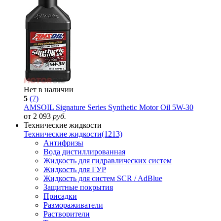
Нет в наличии
5
(7)
AMSOIL Signature Series Synthetic Motor Oil 5W-30
от 2 093
руб.
Технические жидкости
Технические жидкости
(1213)
Антифризы
Вода дистиллированная
Жидкость для гидравлических систем
Жидкость для ГУР
Жидкость для систем SCR / AdBlue
Защитные покрытия
Присадки
Размораживатели
Растворители