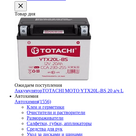
Товар дня
Ожидаем поступления
Аккумулятор
TOTACHI MOTO YTX20L-BS 20 а/ч L
Автохимия
Автохимия
(1556)
Клеи и герметики
Очистители и растворители
Размораживатели
Салфетки, губки, аппликаторы
Средства для рук
Уход за дисками и шинами