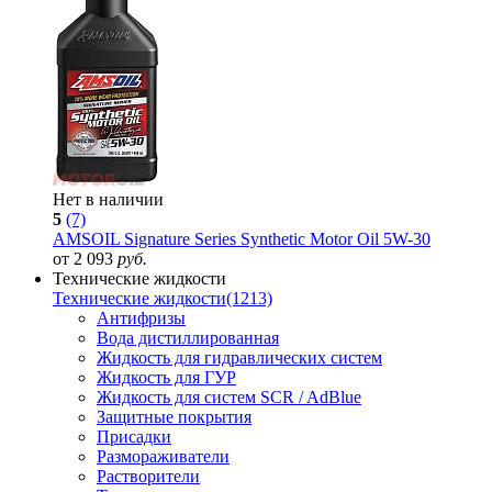
Нет в наличии
5
(7)
AMSOIL Signature Series Synthetic Motor Oil 5W-30
от 2 093
руб.
Технические жидкости
Технические жидкости
(1213)
Антифризы
Вода дистиллированная
Жидкость для гидравлических систем
Жидкость для ГУР
Жидкость для систем SCR / AdBlue
Защитные покрытия
Присадки
Размораживатели
Растворители