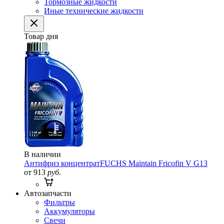
Тормозные жидкости
Иные технические жидкости
Товар дня
В наличии
Антифриз концентрат
FUCHS Maintain Fricofin V G13
от 913
руб.
Автозапчасти
Фильтры
Аккумуляторы
Свечи