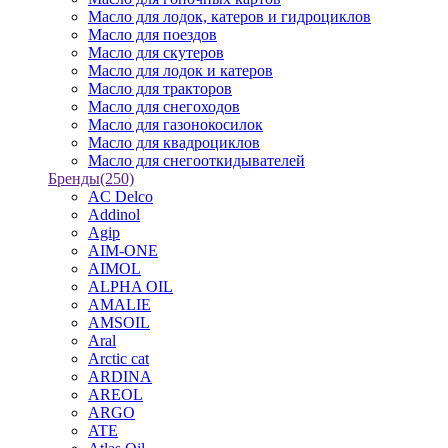
Масло для лодок, катеров и гидроциклов
Масло для поездов
Масло для скутеров
Масло для лодок и катеров
Масло для тракторов
Масло для снегоходов
Масло для газонокосилок
Масло для квадроциклов
Масло для снегооткидывателей
Бренды
(250)
AC Delco
Addinol
Agip
AIM-ONE
AIMOL
ALPHA OIL
AMALIE
AMSOIL
Aral
Arctic cat
ARDINA
AREOL
ARGO
ATE