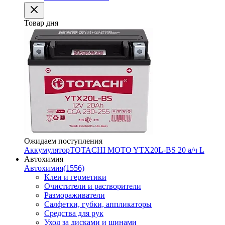
Товар дня
Ожидаем поступления
Аккумулятор
TOTACHI MOTO YTX20L-BS 20 а/ч L
Автохимия
Автохимия
(1556)
Клеи и герметики
Очистители и растворители
Размораживатели
Салфетки, губки, аппликаторы
Средства для рук
Уход за дисками и шинами