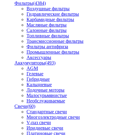
Фильтры
(4384)
Воздушные фильтры
Гидравлические фильтры
Карбамидные фильтры
Масляные фильтры
Салонные фильтры
Топливные фильтры
Трансмиссионные фильтры
Фильтры антифриза
Промышленные фильтры
Аксессуары
Аккумуляторы
(493)
AGM
Гелевые
Гибридные
Кальциевые
Лодочные моторы
Малосурьмянистые
Необслуживаемые
Свечи
(60)
Стандартные свечи
Многоэлектродные свечи
V-паз свечи
Иридиевые свечи
Платиновые свечи