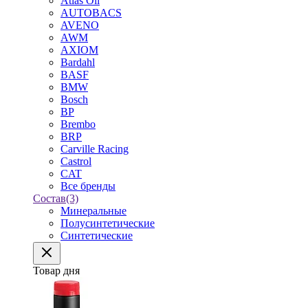
Atlas Oil
AUTOBACS
AVENO
AWM
AXIOM
Bardahl
BASF
BMW
Bosch
BP
Brembo
BRP
Carville Racing
Castrol
CAT
Все бренды
Состав
(3)
Минеральные
Полусинтетические
Синтетические
Товар дня