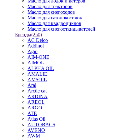
Масло для лодок и катеров
Масло для тракторов
Масло для снегоходов
Масло для газонокосилок
Масло для квадроциклов
Масло для снегооткидывателей
Бренды
(250)
AC Delco
Addinol
Agip
AIM-ONE
AIMOL
ALPHA OIL
AMALIE
AMSOIL
Aral
Arctic cat
ARDINA
AREOL
ARGO
ATE
Atlas Oil
AUTOBACS
AVENO
AWM