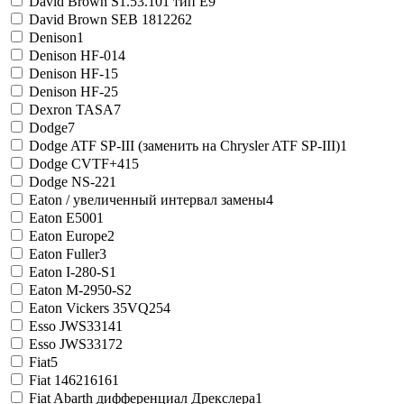
David Brown S1.53.101 тип E
9
David Brown SEB 181226
2
Denison
1
Denison HF-0
14
Denison HF-1
5
Denison HF-2
5
Dexron TASA
7
Dodge
7
Dodge ATF SP-III (заменить на Chrysler ATF SP-III)
1
Dodge CVTF+4
15
Dodge NS-2
21
Eaton / увеличенный интервал замены
4
Eaton E500
1
Eaton Europe
2
Eaton Fuller
3
Eaton I-280-S
1
Eaton M-2950-S
2
Eaton Vickers 35VQ25
4
Esso JWS3314
1
Esso JWS3317
2
Fiat
5
Fiat 14621616
1
Fiat Abarth дифференциал Дрекслера
1