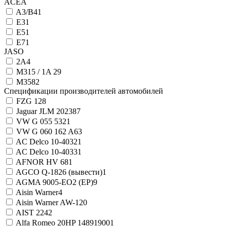
ACEA
A3/B4
1
E3
1
E5
1
E7
1
JASO
2А
4
M315 / 1A
29
M358
2
Спецификации производителей автомобилей
FZG 12
8
Jaguar JLM 20238
7
VW G 055 532
1
VW G 060 162 A6
3
AC Delco 10-4032
1
AC Delco 10-4033
1
AFNOR HV 68
1
AGCO Q-1826 (вывести)
1
AGMA 9005-EO2 (EP)
9
Aisin Warner
4
Aisin Warner AW-1
20
AIST 224
2
Alfa Romeo 20HP 14891900
1