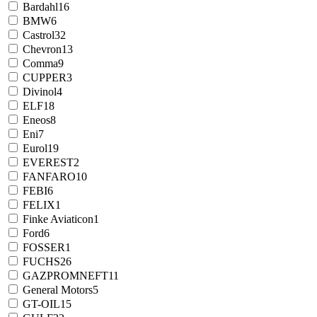
Bardahl
16
BMW
6
Castrol
32
Chevron
13
Comma
9
CUPPER
3
Divinol
4
ELF
18
Eneos
8
Eni
7
Eurol
19
EVEREST
2
FANFARO
10
FEBI
6
FELIX
1
Finke Aviaticon
1
Ford
6
FOSSER
1
FUCHS
26
GAZPROMNEFT
11
General Motors
5
GT-OIL
15