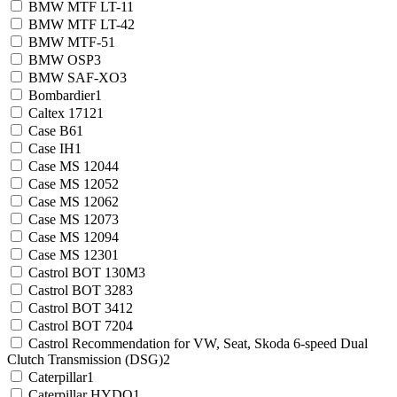
BMW MTF LT-1
1
BMW MTF LT-4
2
BMW MTF-5
1
BMW OSP
3
BMW SAF-XO
3
Bombardier
1
Caltex 1712
1
Case B6
1
Case IH
1
Case MS 1204
4
Case MS 1205
2
Case MS 1206
2
Case MS 1207
3
Case MS 1209
4
Case MS 1230
1
Castrol BOT 130M
3
Castrol BOT 328
3
Castrol BOT 341
2
Castrol BOT 720
4
Castrol Recommendation for VW, Seat, Skoda 6-speed Dual
Clutch Transmission (DSG)
2
Caterpillar
1
Caterpillar HYDO
1