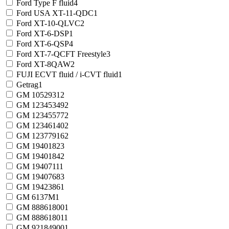
Ford Type F fluid
4
Ford USA XT-11-QDC
1
Ford XT-10-QLVC
2
Ford XT-6-DSP
1
Ford XT-6-QSP
4
Ford XT-7-QCFT Freestyle
3
Ford XT-8QAW
2
FUJI ECVT fluid / i-CVT fluid
1
Getrag
1
GM 1052931
2
GM 12345349
2
GM 12345577
2
GM 12346140
2
GM 12377916
2
GM 1940182
3
GM 1940184
2
GM 1940711
1
GM 1940768
3
GM 1942386
1
GM 6137M
1
GM 88861800
1
GM 88861801
1
GM 92184900
1