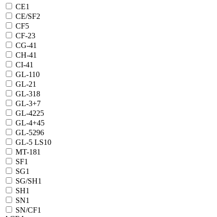
CE
1
CE/SF
2
CF
5
CF-2
3
CG-4
1
CH-4
1
CI-4
1
GL-1
10
GL-2
1
GL-3
18
GL-3+
7
GL-4
225
GL-4+
45
GL-5
296
GL-5 LS
10
MT-1
81
SF
1
SG
1
SG/SH
1
SH
1
SN
1
SN/CF
1