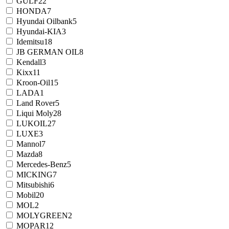
GULF
22
HONDA
7
Hyundai Oilbank
5
Hyundai-KIA
3
Idemitsu
18
JB GERMAN OIL
8
Kendall
3
Kixx
11
Kroon-Oil
15
LADA
1
Land Rover
5
Liqui Moly
28
LUKOIL
27
LUXE
3
Mannol
7
Mazda
8
Mercedes-Benz
5
MICKING
7
Mitsubishi
6
Mobil
20
MOL
2
MOLYGREEN
2
MOPAR
12