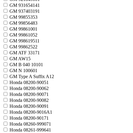
GM 93165414
1
GM 93740319
1
GM 9985535
3
GM 9985648
3
GM 9986100
1
GM 9986105
2
GM 9986195
11
GM 9986252
2
GM ATF 3317
1
GM AW1
5
GM B 040 1010
1
GM N 10060
1
GM Type A Suffix A
12
Honda 08200-9005
1
Honda 08200-9006
2
Honda 08200-9007
1
Honda 08200-9008
2
Honda 08200-9009
1
Honda 08200-9016A
1
Honda 08200-9017
1
Honda 08260-99907
1
Honda 08261-99964
1