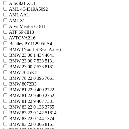
Allis 821 XL
1
AML 4G4319A509
2
AML AA
1
AML S
1
ArvinMeritor O-81
1
ATF SP-III
13
AVTOVAZ
16
Bentley PY112995PA
4
BMW (Non LS Rear Axles)
1
BMW 23 00 1 434 404
1
BMW 23 00 7 533 513
1
BMW 23 00 7 533 818
1
BMW 7045E
15
BMW 78 22 0 396 706
1
BMW 8072B
3
BMW 81 22 9 400 272
2
BMW 81 22 9 400 275
2
BMW 81 22 9 407 738
1
BMW 83 22 0 136 376
5
BMW 83 22 0 142 516
14
BMW 83 22 0 144 137
4
BMW 83 22 0 306 816
1