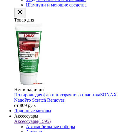
Шампуни и моющие средства
Товар дня
Нет в наличии
Полироль для фар и прозрачного пластика
SONAX
NanoPro Scratch Remover
от 809
руб.
Лодочные моторы
Аксессуары
Аксессуары
(1595)
Автомобильные наборы
Аптечки