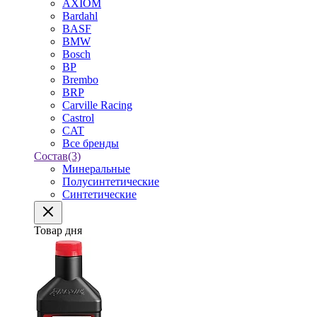
AXIOM
Bardahl
BASF
BMW
Bosch
BP
Brembo
BRP
Carville Racing
Castrol
CAT
Все бренды
Состав
(3)
Минеральные
Полусинтетические
Синтетические
Товар дня