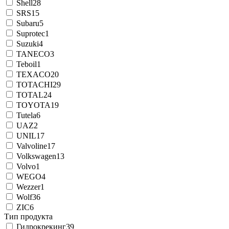
Shell
28
SRS
15
Subaru
5
Suprotec
1
Suzuki
4
TANECO
3
Teboil
1
TEXACO
20
TOTACHI
29
TOTAL
24
TOYOTA
19
Tutela
6
UAZ
2
UNIL
17
Valvoline
17
Volkswagen
13
Volvo
1
WEGO
4
Wezzer
1
Wolf
36
ZIC
6
Тип продукта
Гидрокрекинг
39