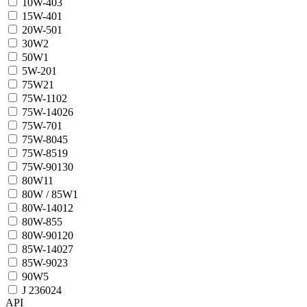
10W-40
3
15W-40
1
20W-50
1
30W
2
50W
1
5W-20
1
75W
21
75W-110
2
75W-140
26
75W-70
1
75W-80
45
75W-85
19
75W-90
130
80W
11
80W / 85W
1
80W-140
12
80W-85
5
80W-90
120
85W-140
27
85W-90
23
90W
5
J 2360
24
API