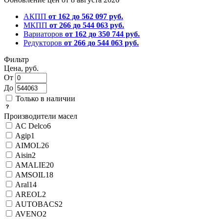
АКПП
от 162 до 562 097 руб.
МКПП
от 266 до 544 063 руб.
Вариаторов
от 162 до 350 744 руб.
Редукторов
от 266 до 544 063 руб.
Фильтр
Цена, руб.
От
До
Только в наличии
Производители масел
AC Delco
6
Agip
1
AIMOL
26
Aisin
2
AMALIE
20
AMSOIL
18
Aral
14
AREOL
2
AUTOBACS
2
AVENO
2