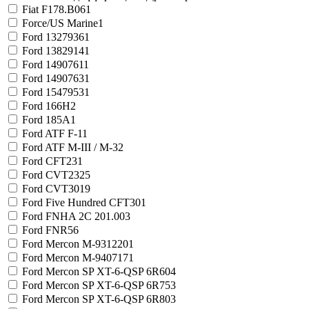
Fiat F178.B06
1
Force/US Marine
1
Ford 1327936
1
Ford 1382914
1
Ford 1490761
1
Ford 1490763
1
Ford 1547953
1
Ford 166H
2
Ford 185A
1
Ford ATF F-1
1
Ford ATF M-III / M-3
2
Ford CFT23
1
Ford CVT23
25
Ford CVT30
19
Ford Five Hundred CFT30
1
Ford FNHA 2C 201.00
3
Ford FNR5
6
Ford Mercon M-931220
1
Ford Mercon M-940717
1
Ford Mercon SP XT-6-QSP 6R60
4
Ford Mercon SP XT-6-QSP 6R75
3
Ford Mercon SP XT-6-QSP 6R80
3