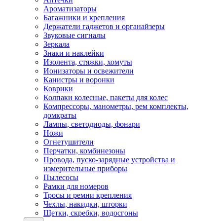
Ароматизаторы
Багажники и крепления
Держатели гаджетов и органайзеры
Звуковые сигналы
Зеркала
Знаки и наклейки
Изолента, стяжки, хомуты
Ионизаторы и освежители
Канистры и воронки
Коврики
Колпаки колесные, пакеты для колес
Компрессоры, манометры, рем комплекты,
домкраты
Лампы, светодиоды, фонари
Ножи
Огнетушители
Перчатки, комбинезоны
Провода, пуско-зарядные устройства и
измерительные приборы
Пылесосы
Рамки для номеров
Тросы и ремни крепления
Чехлы, накидки, шторки
Щетки, скребки, водосгоны