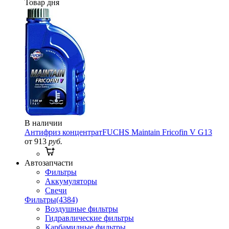
Товар дня
В наличии
Антифриз концентрат
FUCHS Maintain Fricofin V G13
от 913
руб.
Автозапчасти
Фильтры
Аккумуляторы
Свечи
Фильтры
(4384)
Воздушные фильтры
Гидравлические фильтры
Карбамидные фильтры