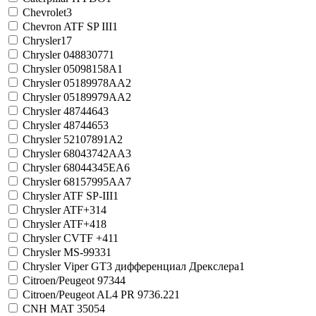
Chevrolet
3
Chevron ATF SP III
1
Chrysler
17
Chrysler 04883077
1
Chrysler 05098158A
1
Chrysler 05189978AA
2
Chrysler 05189979AA
2
Chrysler 4874464
3
Chrysler 4874465
3
Chrysler 52107891A
2
Chrysler 68043742AA
3
Chrysler 68044345EA
6
Chrysler 68157995AA
7
Chrysler ATF SP-III
1
Chrysler ATF+3
14
Chrysler ATF+4
18
Chrysler CVTF +4
11
Chrysler MS-9933
1
Chrysler Viper GT3 дифференциал Дрекслера
1
Citroen/Peugeot 9734
4
Citroen/Peugeot AL4 PR 9736.22
1
CNH MAT 3505
4