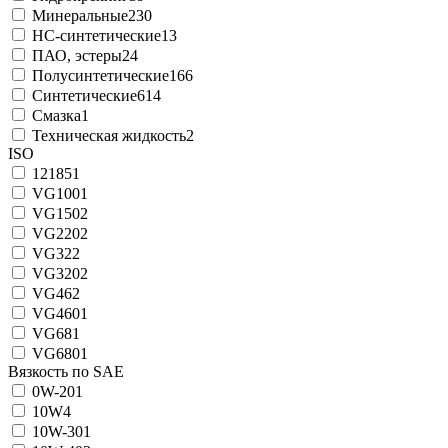
Минеральные
230
НС-синтетические
13
ПАО, эстеры
24
Полусинтетические
166
Синтетические
614
Смазка
1
Техническая жидкость
2
ISO
12185
1
VG100
1
VG150
2
VG220
2
VG32
2
VG320
2
VG46
2
VG460
1
VG68
1
VG680
1
Вязкость по SAE
0W-20
1
10W
4
10W-30
1