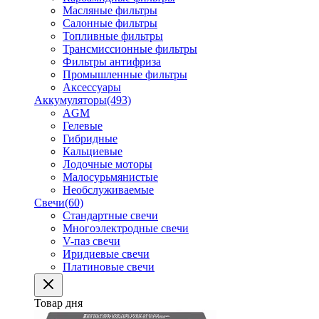
Масляные фильтры
Салонные фильтры
Топливные фильтры
Трансмиссионные фильтры
Фильтры антифриза
Промышленные фильтры
Аксессуары
Аккумуляторы
(493)
AGM
Гелевые
Гибридные
Кальциевые
Лодочные моторы
Малосурьмянистые
Необслуживаемые
Свечи
(60)
Стандартные свечи
Многоэлектродные свечи
V-паз свечи
Иридиевые свечи
Платиновые свечи
Товар дня