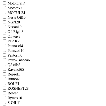
Motorcraft
4
Motorex
7
MOTUL
24
Neste Oil
16
NGN
28
Nissan
10
Oil Right
3
Oilway
8
PEAK
2
Pennasol
4
Pennzoil
10
Pentosin
6
Petro-Canada
6
Q8 oils
3
Ravenol
65
Repsol
1
Rinnol
2
ROLF
1
ROSNEFT
28
Rowe
4
Rymax
10
S-OIL
11