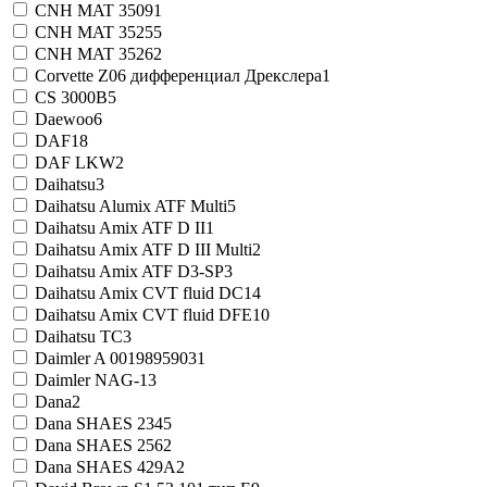
CNH MAT 3509
1
CNH MAT 3525
5
CNH MAT 3526
2
Corvette Z06 дифференциал Дрекслера
1
CS 3000B
5
Daewoo
6
DAF
18
DAF LKW
2
Daihatsu
3
Daihatsu Alumix ATF Multi
5
Daihatsu Amix ATF D II
1
Daihatsu Amix ATF D III Multi
2
Daihatsu Amix ATF D3-SP
3
Daihatsu Amix CVT fluid DC
14
Daihatsu Amix CVT fluid DFE
10
Daihatsu TC
3
Daimler A 0019895903
1
Daimler NAG-1
3
Dana
2
Dana SHAES 234
5
Dana SHAES 256
2
Dana SHAES 429A
2