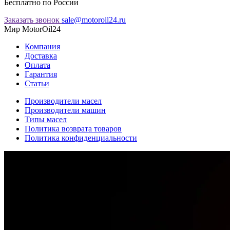
Бесплатно по России
Заказать звонок
sale@motoroil24.ru
Мир MotorOil24
Компания
Доставка
Оплата
Гарантия
Статьи
Производители масел
Производители машин
Типы масел
Политика возврата товаров
Политика конфиденциальности