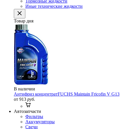
Тормозные жидкости
Иные технические жидкости
Товар дня
В наличии
Антифриз концентрат
FUCHS Maintain Fricofin V G13
от 913
руб.
Автозапчасти
Фильтры
Аккумуляторы
Свечи