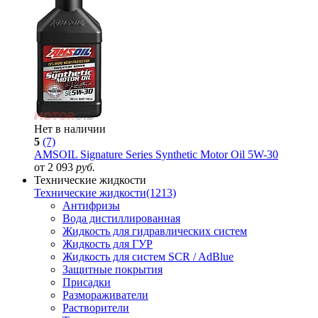
Нет в наличии
5
(7)
AMSOIL Signature Series Synthetic Motor Oil 5W-30
от 2 093
руб.
Технические жидкости
Технические жидкости
(1213)
Антифризы
Вода дистиллированная
Жидкость для гидравлических систем
Жидкость для ГУР
Жидкость для систем SCR / AdBlue
Защитные покрытия
Присадки
Размораживатели
Растворители