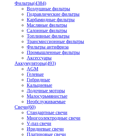
Фильтры
(4384)
Воздушные фильтры
Гидравлические фильтры
Карбамидные фильтры
Масляные фильтры
Салонные фильтры
Топливные фильтры
Трансмиссионные фильтры
Фильтры антифриза
Промышленные фильтры
Аксессуары
Аккумуляторы
(493)
AGM
Гелевые
Гибридные
Кальциевые
Лодочные моторы
Малосурьмянистые
Необслуживаемые
Свечи
(60)
Стандартные свечи
Многоэлектродные свечи
V-паз свечи
Иридиевые свечи
Платиновые свечи