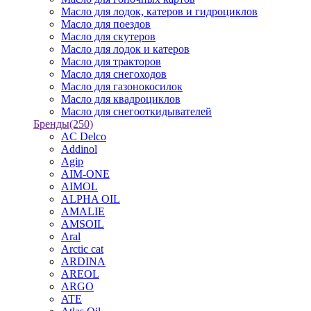
Масло для лодок, катеров и гидроциклов
Масло для поездов
Масло для скутеров
Масло для лодок и катеров
Масло для тракторов
Масло для снегоходов
Масло для газонокосилок
Масло для квадроциклов
Масло для снегооткидывателей
Бренды
(250)
AC Delco
Addinol
Agip
AIM-ONE
AIMOL
ALPHA OIL
AMALIE
AMSOIL
Aral
Arctic cat
ARDINA
AREOL
ARGO
ATE