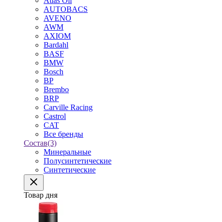
Atlas Oil
AUTOBACS
AVENO
AWM
AXIOM
Bardahl
BASF
BMW
Bosch
BP
Brembo
BRP
Carville Racing
Castrol
CAT
Все бренды
Состав
(3)
Минеральные
Полусинтетические
Синтетические
Товар дня