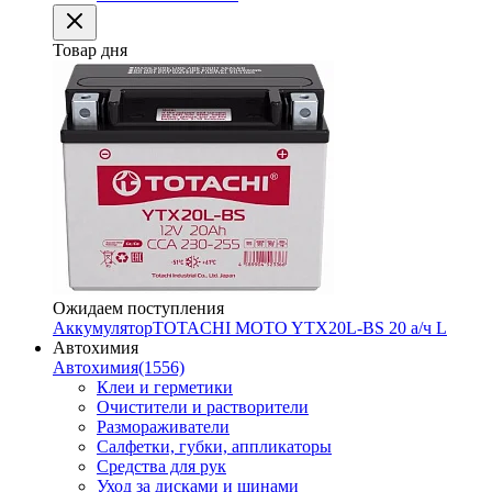
Товар дня
Ожидаем поступления
Аккумулятор
TOTACHI MOTO YTX20L-BS 20 а/ч L
Автохимия
Автохимия
(1556)
Клеи и герметики
Очистители и растворители
Размораживатели
Салфетки, губки, аппликаторы
Средства для рук
Уход за дисками и шинами