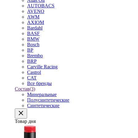
Atlas Oil
AUTOBACS
AVENO
AWM
AXIOM
Bardahl
BASF
BMW
Bosch
BP
Brembo
BRP
Carville Racing
Castrol
CAT
Все бренды
Состав
(3)
Минеральные
Полусинтетические
Синтетические
Товар дня