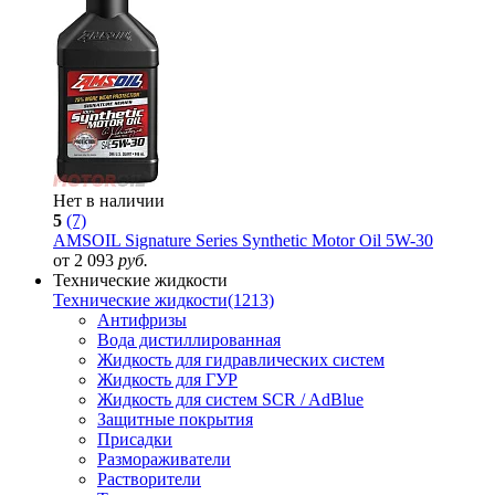
Нет в наличии
5
(7)
AMSOIL Signature Series Synthetic Motor Oil 5W-30
от 2 093
руб.
Технические жидкости
Технические жидкости
(1213)
Антифризы
Вода дистиллированная
Жидкость для гидравлических систем
Жидкость для ГУР
Жидкость для систем SCR / AdBlue
Защитные покрытия
Присадки
Размораживатели
Растворители