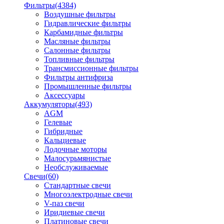
Фильтры
(4384)
Воздушные фильтры
Гидравлические фильтры
Карбамидные фильтры
Масляные фильтры
Салонные фильтры
Топливные фильтры
Трансмиссионные фильтры
Фильтры антифриза
Промышленные фильтры
Аксессуары
Аккумуляторы
(493)
AGM
Гелевые
Гибридные
Кальциевые
Лодочные моторы
Малосурьмянистые
Необслуживаемые
Свечи
(60)
Стандартные свечи
Многоэлектродные свечи
V-паз свечи
Иридиевые свечи
Платиновые свечи