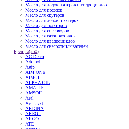
Масло для лодок, катеров и гидроциклов
Масло для поездов
Масло для скутеров
Масло для лодок и катеров
Масло для тракторов
Масло для снегоходов
Масло для газонокосилок
Масло для квадроциклов
Масло для снегооткидывателей
Бренды
(250)
AC Delco
Addinol
Agip
AIM-ONE
AIMOL
ALPHA OIL
AMALIE
AMSOIL
Aral
Arctic cat
ARDINA
AREOL
ARGO
ATE