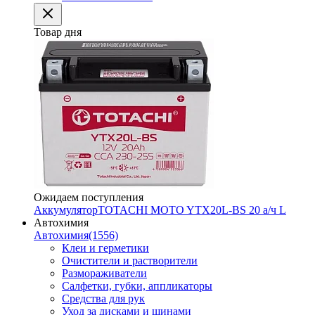
Товар дня
Ожидаем поступления
Аккумулятор
TOTACHI MOTO YTX20L-BS 20 а/ч L
Автохимия
Автохимия
(1556)
Клеи и герметики
Очистители и растворители
Размораживатели
Салфетки, губки, аппликаторы
Средства для рук
Уход за дисками и шинами