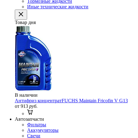
Тормозные жидкости
Иные технические жидкости
Товар дня
В наличии
Антифриз концентрат
FUCHS Maintain Fricofin V G13
от 913
руб.
Автозапчасти
Фильтры
Аккумуляторы
Свечи