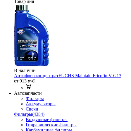
Товар дня
В наличии
Антифриз концентрат
FUCHS Maintain Fricofin V G13
от 913
руб.
Автозапчасти
Фильтры
Аккумуляторы
Свечи
Фильтры
(4384)
Воздушные фильтры
Гидравлические фильтры
Карбамидные фильтры