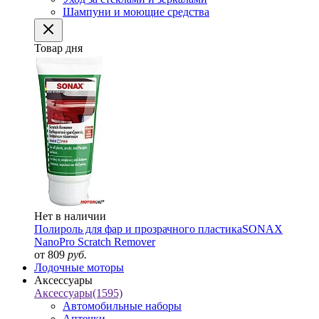
Шампуни и моющие средства
Товар дня
Нет в наличии
Полироль для фар и прозрачного пластика
SONAX
NanoPro Scratch Remover
от 809
руб.
Лодочные моторы
Аксессуары
Аксессуары
(1595)
Автомобильные наборы
Аптечки