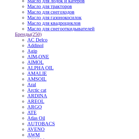
Масло для лодок и катеров
Масло для тракторов
Масло для снегоходов
Масло для газонокосилок
Масло для квадроциклов
Масло для снегооткидывателей
Бренды
(250)
AC Delco
Addinol
Agip
AIM-ONE
AIMOL
ALPHA OIL
AMALIE
AMSOIL
Aral
Arctic cat
ARDINA
AREOL
ARGO
ATE
Atlas Oil
AUTOBACS
AVENO
AWM