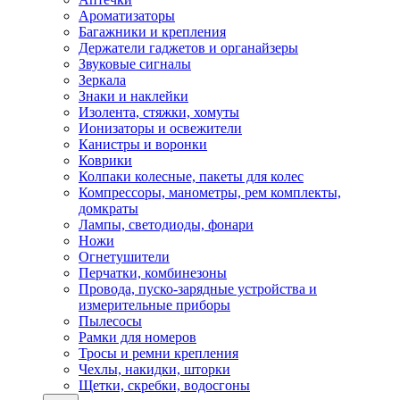
Ароматизаторы
Багажники и крепления
Держатели гаджетов и органайзеры
Звуковые сигналы
Зеркала
Знаки и наклейки
Изолента, стяжки, хомуты
Ионизаторы и освежители
Канистры и воронки
Коврики
Колпаки колесные, пакеты для колес
Компрессоры, манометры, рем комплекты,
домкраты
Лампы, светодиоды, фонари
Ножи
Огнетушители
Перчатки, комбинезоны
Провода, пуско-зарядные устройства и
измерительные приборы
Пылесосы
Рамки для номеров
Тросы и ремни крепления
Чехлы, накидки, шторки
Щетки, скребки, водосгоны