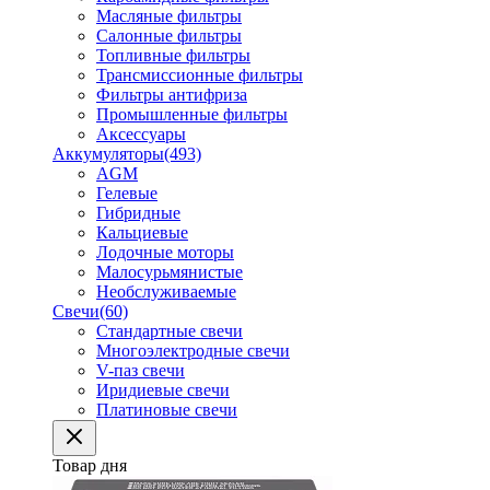
Масляные фильтры
Салонные фильтры
Топливные фильтры
Трансмиссионные фильтры
Фильтры антифриза
Промышленные фильтры
Аксессуары
Аккумуляторы
(493)
AGM
Гелевые
Гибридные
Кальциевые
Лодочные моторы
Малосурьмянистые
Необслуживаемые
Свечи
(60)
Стандартные свечи
Многоэлектродные свечи
V-паз свечи
Иридиевые свечи
Платиновые свечи
Товар дня