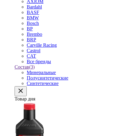
AXIOM
Bardahl
BASF
BMW
Bosch
BP
Brembo
BRP
Carville Racing
Castrol
CAT
Все бренды
Состав
(3)
Минеральные
Полусинтетические
Синтетические
Товар дня