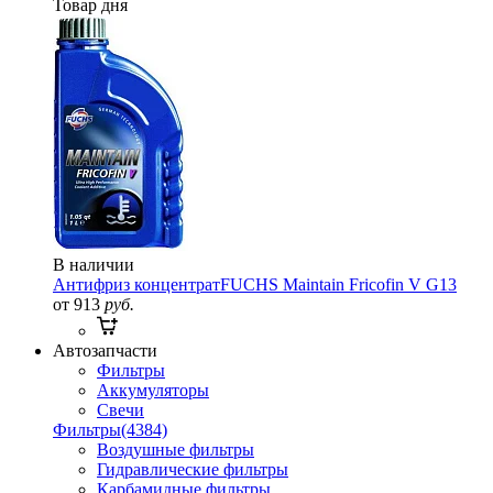
Товар дня
В наличии
Антифриз концентрат
FUCHS Maintain Fricofin V G13
от 913
руб.
Автозапчасти
Фильтры
Аккумуляторы
Свечи
Фильтры
(4384)
Воздушные фильтры
Гидравлические фильтры
Карбамидные фильтры