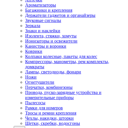
Ароматизаторы
Багажники и крепления
Держатели гаджетов и органайзеры
Звуковые сигналы
Зеркала
Знаки и наклейки
Изолента, стяжки, хомуты
Ионизаторы и освежители
Канистры и воронки
Коврики
Колпаки колесные, пакеты для колес
Компрессоры, манометры, рем комплекты,
домкраты
Лампы, светодиоды, фонари
Ножи
Огнетушители
Перчатки, комбинезоны
Провода, пуско-зарядные устройства и
измерительные приборы
Пылесосы
Рамки для номеров
Тросы и ремни крепления
Чехлы, накидки, шторки
Щетки, скребки, водосгоны