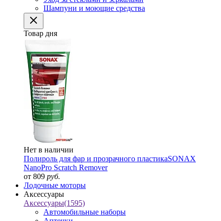
Шампуни и моющие средства
Товар дня
Нет в наличии
Полироль для фар и прозрачного пластика
SONAX
NanoPro Scratch Remover
от 809
руб.
Лодочные моторы
Аксессуары
Аксессуары
(1595)
Автомобильные наборы
Аптечки