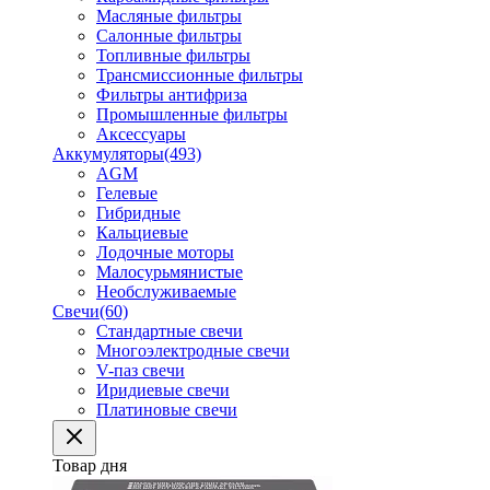
Масляные фильтры
Салонные фильтры
Топливные фильтры
Трансмиссионные фильтры
Фильтры антифриза
Промышленные фильтры
Аксессуары
Аккумуляторы
(493)
AGM
Гелевые
Гибридные
Кальциевые
Лодочные моторы
Малосурьмянистые
Необслуживаемые
Свечи
(60)
Стандартные свечи
Многоэлектродные свечи
V-паз свечи
Иридиевые свечи
Платиновые свечи
Товар дня