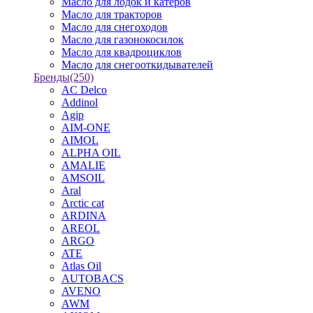
Масло для лодок и катеров
Масло для тракторов
Масло для снегоходов
Масло для газонокосилок
Масло для квадроциклов
Масло для снегооткидывателей
Бренды
(250)
AC Delco
Addinol
Agip
AIM-ONE
AIMOL
ALPHA OIL
AMALIE
AMSOIL
Aral
Arctic cat
ARDINA
AREOL
ARGO
ATE
Atlas Oil
AUTOBACS
AVENO
AWM