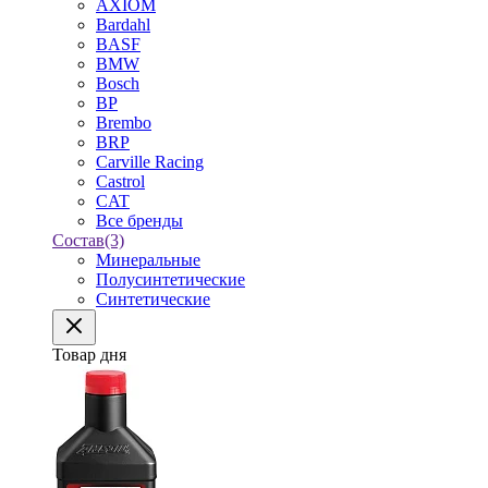
AXIOM
Bardahl
BASF
BMW
Bosch
BP
Brembo
BRP
Carville Racing
Castrol
CAT
Все бренды
Состав
(3)
Минеральные
Полусинтетические
Синтетические
Товар дня