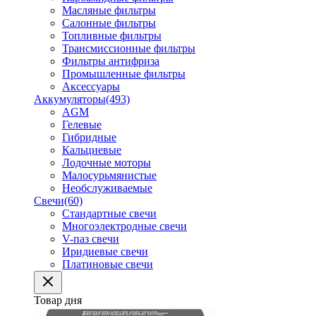
Масляные фильтры
Салонные фильтры
Топливные фильтры
Трансмиссионные фильтры
Фильтры антифриза
Промышленные фильтры
Аксессуары
Аккумуляторы
(493)
AGM
Гелевые
Гибридные
Кальциевые
Лодочные моторы
Малосурьмянистые
Необслуживаемые
Свечи
(60)
Стандартные свечи
Многоэлектродные свечи
V-паз свечи
Иридиевые свечи
Платиновые свечи
Товар дня