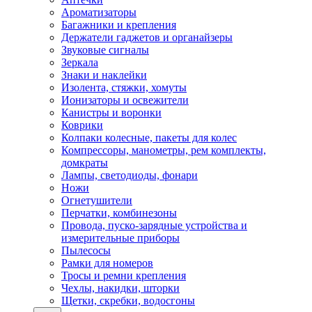
Ароматизаторы
Багажники и крепления
Держатели гаджетов и органайзеры
Звуковые сигналы
Зеркала
Знаки и наклейки
Изолента, стяжки, хомуты
Ионизаторы и освежители
Канистры и воронки
Коврики
Колпаки колесные, пакеты для колес
Компрессоры, манометры, рем комплекты,
домкраты
Лампы, светодиоды, фонари
Ножи
Огнетушители
Перчатки, комбинезоны
Провода, пуско-зарядные устройства и
измерительные приборы
Пылесосы
Рамки для номеров
Тросы и ремни крепления
Чехлы, накидки, шторки
Щетки, скребки, водосгоны