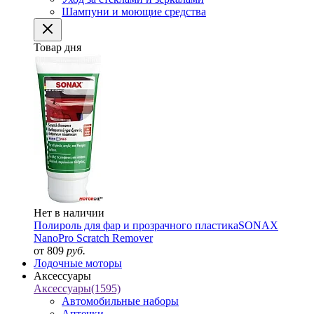
Шампуни и моющие средства
Товар дня
Нет в наличии
Полироль для фар и прозрачного пластика
SONAX
NanoPro Scratch Remover
от 809
руб.
Лодочные моторы
Аксессуары
Аксессуары
(1595)
Автомобильные наборы
Аптечки