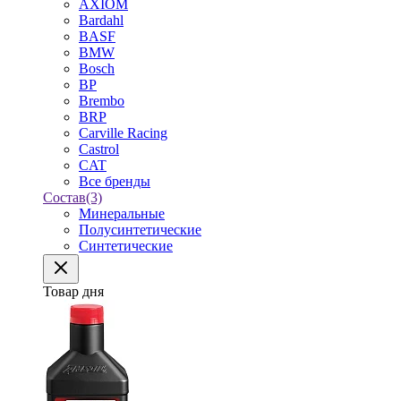
AXIOM
Bardahl
BASF
BMW
Bosch
BP
Brembo
BRP
Carville Racing
Castrol
CAT
Все бренды
Состав
(3)
Минеральные
Полусинтетические
Синтетические
Товар дня