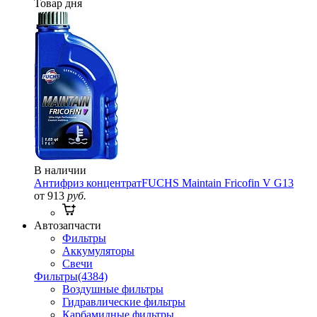
Товар дня
В наличии
Антифриз концентрат
FUCHS Maintain Fricofin V G13
от 913
руб.
Автозапчасти
Фильтры
Аккумуляторы
Свечи
Фильтры
(4384)
Воздушные фильтры
Гидравлические фильтры
Карбамидные фильтры