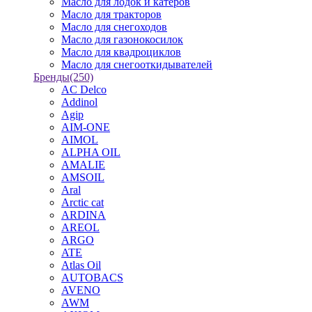
Масло для лодок и катеров
Масло для тракторов
Масло для снегоходов
Масло для газонокосилок
Масло для квадроциклов
Масло для снегооткидывателей
Бренды
(250)
AC Delco
Addinol
Agip
AIM-ONE
AIMOL
ALPHA OIL
AMALIE
AMSOIL
Aral
Arctic cat
ARDINA
AREOL
ARGO
ATE
Atlas Oil
AUTOBACS
AVENO
AWM