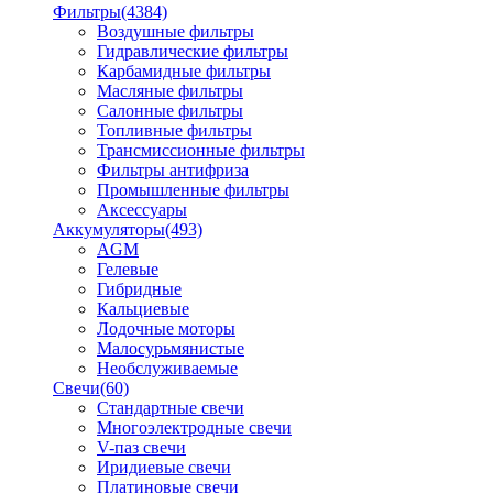
Фильтры
(4384)
Воздушные фильтры
Гидравлические фильтры
Карбамидные фильтры
Масляные фильтры
Салонные фильтры
Топливные фильтры
Трансмиссионные фильтры
Фильтры антифриза
Промышленные фильтры
Аксессуары
Аккумуляторы
(493)
AGM
Гелевые
Гибридные
Кальциевые
Лодочные моторы
Малосурьмянистые
Необслуживаемые
Свечи
(60)
Стандартные свечи
Многоэлектродные свечи
V-паз свечи
Иридиевые свечи
Платиновые свечи