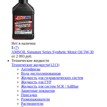
Нет в наличии
5
(7)
AMSOIL Signature Series Synthetic Motor Oil 5W-30
от 2 093
руб.
Технические жидкости
Технические жидкости
(1213)
Антифризы
Вода дистиллированная
Жидкость для гидравлических систем
Жидкость для ГУР
Жидкость для систем SCR / AdBlue
Защитные покрытия
Присадки
Размораживатели
Растворители