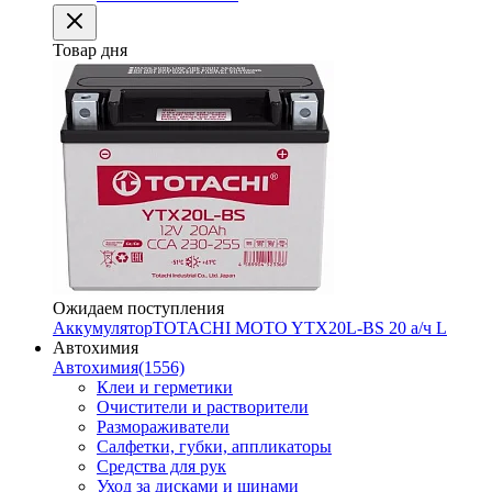
Товар дня
Ожидаем поступления
Аккумулятор
TOTACHI MOTO YTX20L-BS 20 а/ч L
Автохимия
Автохимия
(1556)
Клеи и герметики
Очистители и растворители
Размораживатели
Салфетки, губки, аппликаторы
Средства для рук
Уход за дисками и шинами