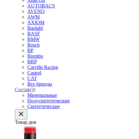
Atlas Oil
AUTOBACS
AVENO
AWM
AXIOM
Bardahl
BASF
BMW
Bosch
BP
Brembo
BRP
Carville Racing
Castrol
CAT
Все бренды
Состав
(3)
Минеральные
Полусинтетические
Синтетические
Товар дня