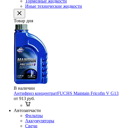
Тормозные жидкости
Иные технические жидкости
Товар дня
В наличии
Антифриз концентрат
FUCHS Maintain Fricofin V G13
от 913
руб.
Автозапчасти
Фильтры
Аккумуляторы
Свечи