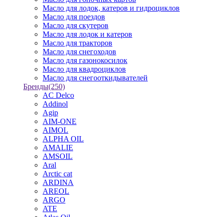
Масло для лодок, катеров и гидроциклов
Масло для поездов
Масло для скутеров
Масло для лодок и катеров
Масло для тракторов
Масло для снегоходов
Масло для газонокосилок
Масло для квадроциклов
Масло для снегооткидывателей
Бренды
(250)
AC Delco
Addinol
Agip
AIM-ONE
AIMOL
ALPHA OIL
AMALIE
AMSOIL
Aral
Arctic cat
ARDINA
AREOL
ARGO
ATE